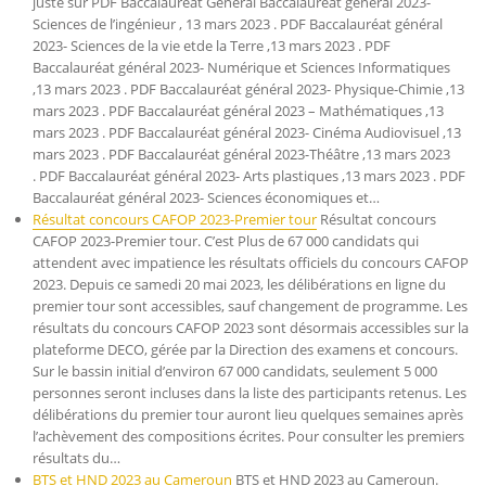
juste sur PDF Baccalauréat Général Baccalauréat général 2023-
Sciences de l’ingénieur , 13 mars 2023 . PDF Baccalauréat général
2023- Sciences de la vie etde la Terre ,13 mars 2023 . PDF
Baccalauréat général 2023- Numérique et Sciences Informatiques
,13 mars 2023 . PDF Baccalauréat général 2023- Physique-Chimie ,13
mars 2023 . PDF Baccalauréat général 2023 – Mathématiques ,13
mars 2023 . PDF Baccalauréat général 2023- Cinéma Audiovisuel ,13
mars 2023 . PDF Baccalauréat général 2023-Théâtre ,13 mars 2023
. PDF Baccalauréat général 2023- Arts plastiques ,13 mars 2023 . PDF
Baccalauréat général 2023- Sciences économiques et…
Résultat concours CAFOP 2023-Premier tour
Résultat concours
CAFOP 2023-Premier tour. C’est Plus de 67 000 candidats qui
attendent avec impatience les résultats officiels du concours CAFOP
2023. Depuis ce samedi 20 mai 2023, les délibérations en ligne du
premier tour sont accessibles, sauf changement de programme. Les
résultats du concours CAFOP 2023 sont désormais accessibles sur la
plateforme DECO, gérée par la Direction des examens et concours.
Sur le bassin initial d’environ 67 000 candidats, seulement 5 000
personnes seront incluses dans la liste des participants retenus. Les
délibérations du premier tour auront lieu quelques semaines après
l’achèvement des compositions écrites. Pour consulter les premiers
résultats du…
BTS et HND 2023 au Cameroun
BTS et HND 2023 au Cameroun.