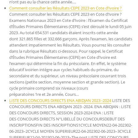
n’ont pas eu la chance cette année.…
Comment consulter les Résultats CEPE 2023 en Cote d’Ivoire ?
Comment consulter les Résultats CEPE 2023 en Cote d’Ivoire ?
Examens Nationaux 2023 en Cote d’Ivoire : l’Examen du Certificat
d’Études Primaires Élémentaires (CEPE) s’est déroulé le lundi 05 juin
2023. Au total 654.531 candidats étaient inscrits cette année
dont 321.865 filles et 332.666 garçons. Après l’examen, les candidats
attendent impatiemment les Résultats. Vous pourrez lès consulter
dans la rubrique Résultats ci-dessous. Pour rappel, le Certificat
d’Études Primaires Élémentaires (CEPE) en Cote d’Ivoire est
l’examen qui détermine la fin du préscolaire. En effet, le système
éducatif ivoirien intègre aux cycles habituels du primaire, du
secondaire et du supérieur, un niveau préscolaire couvrant trois
sections (petite section, moyenne section et grande section). Le
cycle primaire comprend six niveaux (cours
préparatoires 1re et 2e année, Cours…
LISTE DES CONCOURS DIRECTS ENA ABIDJAN 2023 -2024
LISTE DES
CONCOURS DIRECTS ENA ABIDJAN 2023 -2024. ENA ABIDJAN : LISTE
DES CONCOURS DIRECTS, SESSION 2023-2024 ENA : LISTE
DES CONCOURS DIRECTS N°LIBELLÉ DU CONCOURSDEBUT DES
INSCRIPTIONSFIN DES INSCRIPTIONS1CYCLE MOYEN22-04-202302-
06-2023–2CYCLE MOYEN SUPERIEUR22-04-202302-06-2023–3CYCLE
SUPERIEUR22-04-202302-06-2023–The post LISTE DES CONCOURS