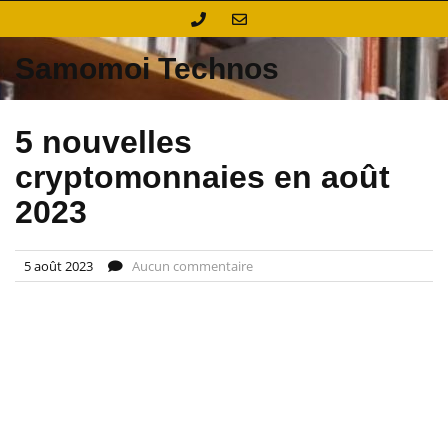
Skip
to
content
Samomoi Technos
5 nouvelles
cryptomonnaies en août
2023
5 août 2023
Aucun commentaire