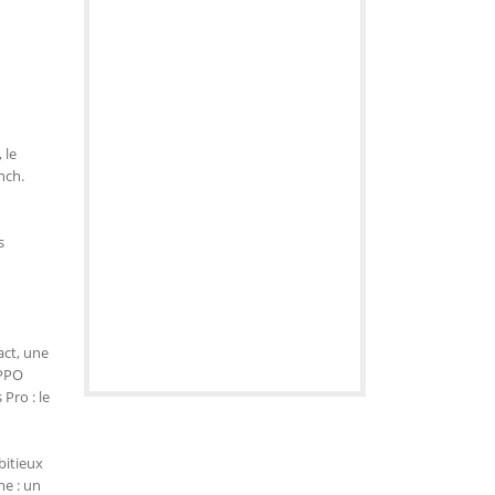
 le
nch.
s
act, une
OPPO
Pro : le
bitieux
me : un