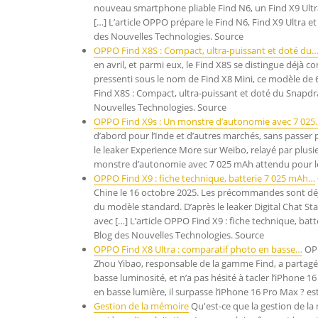
nouveau smartphone pliable Find N6, un Find X9 Ultr
[…] L’article OPPO prépare le Find N6, Find X9 Ultra 
des Nouvelles Technologies. Source
OPPO Find X8S : Compact, ultra-puissant et doté du
en avril, et parmi eux, le Find X8S se distingue déjà
pressenti sous le nom de Find X8 Mini, ce modèle de 6
Find X8S : Compact, ultra-puissant et doté du Snapdr
Nouvelles Technologies. Source
OPPO Find X9s : Un monstre d’autonomie avec 7 025
d’abord pour l’Inde et d’autres marchés, sans passer 
le leaker Experience More sur Weibo, relayé par plusie
monstre d’autonomie avec 7 025 mAh attendu pour le 
OPPO Find X9 : fiche technique, batterie 7 025 mAh…
Chine le 16 octobre 2025. Les précommandes sont déjà o
du modèle standard. D’après le leaker Digital Chat S
avec […] L’article OPPO Find X9 : fiche technique, ba
Blog des Nouvelles Technologies. Source
OPPO Find X8 Ultra : comparatif photo en basse…
OPP
Zhou Yibao, responsable de la gamme Find, a partagé 
basse luminosité, et n’a pas hésité à tacler l’iPhone 1
en basse lumière, il surpasse l’iPhone 16 Pro Max ? e
Gestion de la mémoire
Qu'est-ce que la gestion de la