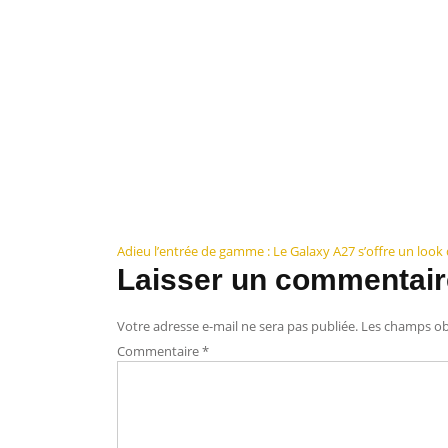
Navigation
Adieu l’entrée de gamme : Le Galaxy A27 s’offre un look 
Laisser un commentair
de
l’article
Votre adresse e-mail ne sera pas publiée.
Les champs obl
Commentaire
*