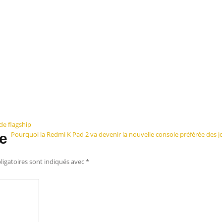
de flagship
Pourquoi la Redmi K Pad 2 va devenir la nouvelle console préférée des j
e
igatoires sont indiqués avec
*