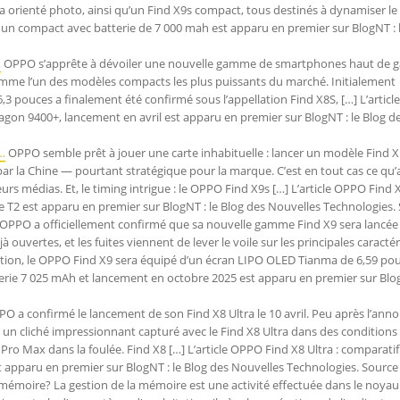
a orienté photo, ainsi qu’un Find X9s compact, tous destinés à dynamiser l
et un compact avec batterie de 7 000 mah est apparu en premier sur BlogNT : 
…
OPPO s’apprête à dévoiler une nouvelle gamme de smartphones haut de
 comme l’un des modèles compacts les plus puissants du marché. Initialement
,3 pouces a finalement été confirmé sous l’appellation Find X8S, […] L’artic
agon 9400+, lancement en avril est apparu en premier sur BlogNT : le Blog d
…
OPPO semble prêt à jouer une carte inhabituelle : lancer un modèle Find 
par la Chine — pourtant stratégique pour la marque. C’est en tout cas ce qu’
urs médias. Et, le timing intrigue : le OPPO Find X9s […] L’article OPPO Find 
T2 est apparu en premier sur BlogNT : le Blog des Nouvelles Technologies.
OPPO a officiellement confirmé que sa nouvelle gamme Find X9 sera lancée
uvertes, et les fuites viennent de lever le voile sur les principales caractér
tation, le OPPO Find X9 sera équipé d’un écran LIPO OLED Tianma de 6,59 po
tterie 7 025 mAh et lancement en octobre 2025 est apparu en premier sur Blog
O a confirmé le lancement de son Find X8 Ultra le 10 avril. Peu après l’anno
un cliché impressionnant capturé avec le Find X8 Ultra dans des conditions
6 Pro Max dans la foulée. Find X8 […] L’article OPPO Find X8 Ultra : comparati
st apparu en premier sur BlogNT : le Blog des Nouvelles Technologies. Source
 mémoire? La gestion de la mémoire est une activité effectuée dans le noyau