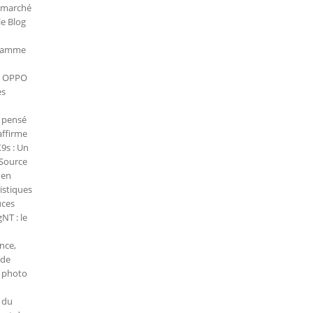
e marché
le Blog
 gamme
le OPPO
es
X pensé
affirme
X9s : Un
 Source
 en
istiques
uces
NT : le
nce,
 de
f photo
 du