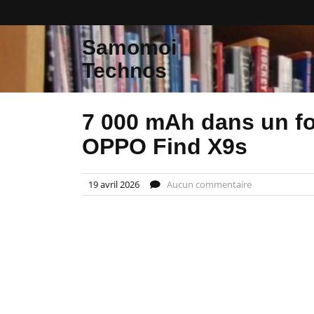
Skip
to
content
Samomoi
Technos
7 000 mAh dans un fo
OPPO Find X9s
19 avril 2026
Aucun commentaire