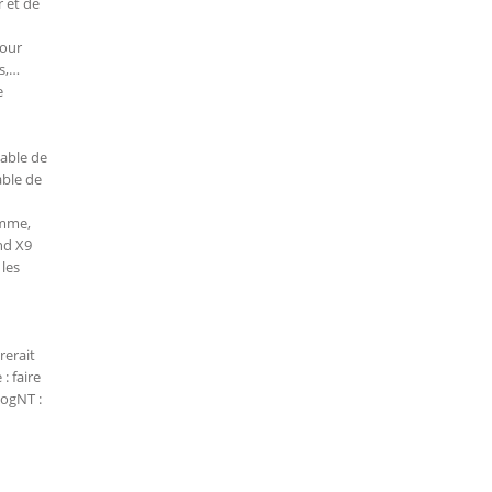
r et de
pour
s,…
e
sable de
able de
amme,
ind X9
 les
rerait
: faire
logNT :