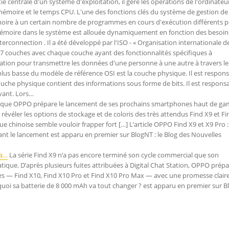
e centrale d'un système d'exploitation, il gère les opérations de l'ordinateu
 mémoire et le temps CPU. L'une des fonctions clés du système de gestion de
moire à un certain nombre de programmes en cours d'exécution différents 
mémoire dans le système est allouée dynamiquement en fonction des besoin
erconnection . Il a été développé par l'ISO - « Organisation internationale d
 à 7 couches avec chaque couche ayant des fonctionnalités spécifiques à
ration pour transmettre les données d'une personne à une autre à travers le
lus basse du modèle de référence OSI est la couche physique. Il est respon
couche physique contient des informations sous forme de bits. Il est respons
ivant. Lors…
 que OPPO prépare le lancement de ses prochains smartphones haut de g
e révéler les options de stockage et de coloris des très attendus Find X9 et F
que chinoise semble vouloir frapper fort […] L’article OPPO Find X9 et X9 Pro :
nt le lancement est apparu en premier sur BlogNT : le Blog des Nouvelles
va…
La série Find X9 n’a pas encore terminé son cycle commercial que son
que. D’après plusieurs fuites attribuées à Digital Chat Station, OPPO prépa
 — Find X10, Find X10 Pro et Find X10 Pro Max — avec une promesse claire 
oi sa batterie de 8 000 mAh va tout changer ? est apparu en premier sur B