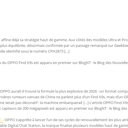
 affine déjà sa stratégie haut de gamme. Aux côtés des modèles Ultra et Pro,
plus équilibrée, désormais confirmée par un passage remarqué sur Geekbe
èle identifié sous le numéro CPH2873 […]
ou du OPPO Find X9s est apparu en premier sur BlogNT : le Blog des Nouvelle
OPPO aurait-il trouvé la formule la plus explosive de 2026 : un format comp
ernières rumeurs venues de Chine ne parlent plus d’un Find X9s, mais d’un 
ne serait pas décoratif : la machine embarquerait […] L’article OPPO Find X9s 
 capteurs de 200 mégapixels est apparu en premier sur BlogNT : le Blog des
ct…
OPPO s’apprête à lancer l’un de ses cycles de renouvellement les plus am
iable Digital Chat Station, la marque finalise plusieurs modèles haut de gam