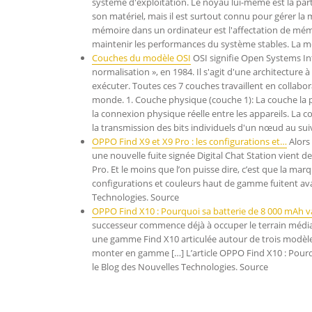
système d'exploitation. Le noyau lui-même est la parti
son matériel, mais il est surtout connu pour gérer la
mémoire dans un ordinateur est l'affectation de mé
maintenir les performances du système stables. La 
Couches du modèle OSI
OSI signifie Open Systems Int
normalisation », en 1984. Il s'agit d'une architecture
exécuter. Toutes ces 7 couches travaillent en collabo
monde. 1. Couche physique (couche 1): La couche la p
la connexion physique réelle entre les appareils. La 
la transmission des bits individuels d'un nœud au su
OPPO Find X9 et X9 Pro : les configurations et…
Alors
une nouvelle fuite signée Digital Chat Station vient d
Pro. Et le moins que l’on puisse dire, c’est que la mar
configurations et couleurs haut de gamme fuitent ava
Technologies. Source
OPPO Find X10 : Pourquoi sa batterie de 8 000 mAh 
successeur commence déjà à occuper le terrain médiati
une gamme Find X10 articulée autour de trois modèles
monter en gamme […] L’article OPPO Find X10 : Pourqu
le Blog des Nouvelles Technologies. Source