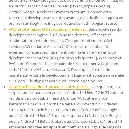
de Mountain View, Google a décidé de commercialiser son initiative
en introduisant un nouveau niveau payant, appelé Google […]
L’article Google Developer Program Premium : Boostez votre
carrière de développeur avec des avantages exclusifs est apparu en
premier sur BlogNT : le Blog des Nouvelles Technologies. Source
AWS lance Amazon Q Developer, pionnier de…
Dans le paysage du
développement logiciel qui évolue rapidement, l’efficacité et
l’optimisation sont primordiales. C’est pourquoi Amazon Web
Services (AWS) a lancé Amazon Q Developer, une puissante
extension conçue spécifiquement pour les environnements de
développement intégré (IDE) JetBrains tels qu’IntelliJ, WebStorm et
PyCharm. Cet outil est sur le point de révolutionner la façon dont
les […] L’article AWS lance Amazon Q Developer, pionnier de
l’assistance IA dans le développement logiciel est apparu en premier
sur BlogNT : le Blog des Nouvelles Technologies. Source
Google publie Android 14 Beta 5.3, alors que la…
Lorsque Google a
surpris tout le monde en publiant Android 14 Beta 5,2 le 25 août au
lieu de la version stable finale d’Android 14, tout le monde
s’attendait à ce que la prochaine mise à jour d’Android 14 devait
être la version stable finale. Et bien, c’était faux. En effet, Google a
publié Android 14 Beta 5.3, qui correspond à la […] L’article Google
publie Android 14 Beta 5.3, alors que la version stable d’Android 14
est encore retardée est apparu en premier sur BlogNT : le Blog des