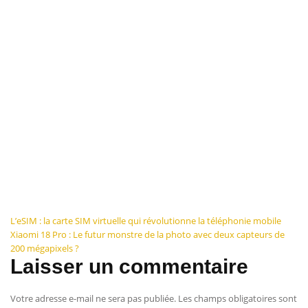
Navigation
L’eSIM : la carte SIM virtuelle qui révolutionne la téléphonie mobile
Xiaomi 18 Pro : Le futur monstre de la photo avec deux capteurs de
de
200 mégapixels ?
Laisser un commentaire
l’article
Votre adresse e-mail ne sera pas publiée.
Les champs obligatoires sont