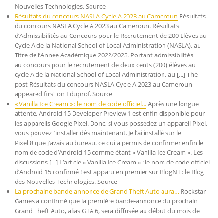
Nouvelles Technologies. Source
Résultats du concours NASLA Cycle A 2023 au Cameroun
Résultats
du concours NASLA Cycle A 2023 au Cameroun. Résultats
d’Admissibilités au Concours pour le Recrutement de 200 Elèves au
Cycle A de la National School of Local Administration (NASLA), au
Titre de l’Année Académique 2022/2023. Portant admissibilités
au concours pour le recrutement de deux cents (200) élèves au
cycle A de la National School of Local Administration, au […] The
post Résultats du concours NASLA Cycle A 2023 au Cameroun
appeared first on Eduprof. Source
« Vanilla Ice Cream » : le nom de code officiel…
Après une longue
attente, Android 15 Developer Preview 1 est enfin disponible pour
les appareils Google Pixel. Donc, si vous possédez un appareil Pixel,
vous pouvez l’installer dès maintenant. Je l’ai installé sur le
Pixel 8 que j’avais au bureau, ce qui a permis de confirmer enfin le
nom de code d’Android 15 comme étant « Vanilla Ice Cream ». Les
discussions […] L’article « Vanilla Ice Cream » : le nom de code officiel
d’Android 15 confirmé ! est apparu en premier sur BlogNT : le Blog
des Nouvelles Technologies. Source
La prochaine bande-annonce de Grand Theft Auto aura…
Rockstar
Games a confirmé que la première bande-annonce du prochain
Grand Theft Auto, alias GTA 6, sera diffusée au début du mois de