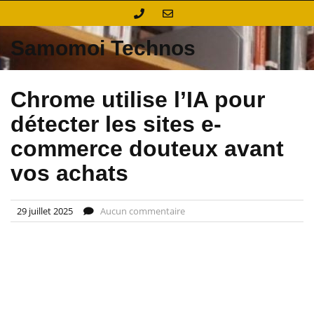
Skip
to
content
Samomoi Technos
Chrome utilise l’IA pour
détecter les sites e-
commerce douteux avant
vos achats
29 juillet 2025
Aucun commentaire