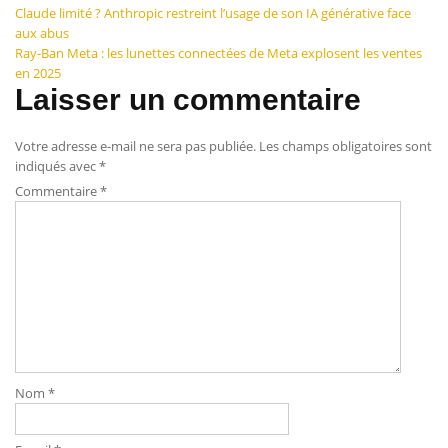
Navigation
Claude limité ? Anthropic restreint l’usage de son IA générative face
aux abus
de
Ray-Ban Meta : les lunettes connectées de Meta explosent les ventes
en 2025
l’article
Laisser un commentaire
Votre adresse e-mail ne sera pas publiée.
Les champs obligatoires sont
indiqués avec
*
Commentaire
*
Nom
*