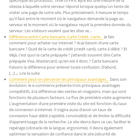
spécifique du processus. Time to First Byte est une mesure de la
vitesse à laquelle votre serveur répond lorsque quelqu'un tente de
visiter une page de votre site. Plus précisément, il mesure le temps
qu'il faut entre le moment où le navigateur demande la page au
serveur et le moment où le navigateur reçoit la première donnée du
serveur. Les visiteurs veulent que les sites se…
Différence entre Carte bancaire, Carte Crédit, Carte…
Je fais
comment pour acheter sur internet ? Ai-je besoin d’une carte
bancaire ? Quid de la carte de crédit (credit card), carte à débit ? Et
déjà, c’est quoi la carte prépayée ? j’attends souvent dire Carte
prépayée Visa, Mastercard, qu’en est-il donc ? Carte bancaire
Faisons la différence pour enlever toute confusion. D’abord,
[…]→ Lire la suite
Comment peut-on percevoir les principaux avantages…
Dans son
évolution, le e-commerce présente trois principaux avantages
compétitifs, à la différence des ventes en magasins, mais qui sont
fonctions de plusieurs facteurs. Le flux de première visite augmente
L’augmentation d’une première visite du site est fonction du taux
de connexion à internet. Il s’agira aussi d’avoir un taux de
connexion haut débit (rapidité, convivialité) et de limiter la difficulté
d’apprentissage de la recherche. Le site devra dans ce cas, faciliter le
repérage (obstacle de la langue, ergonomie). Il devra également
optimiser la sensation de confiance dans le site (sécurité de