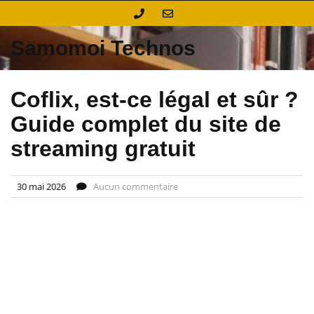
Skip
to
content
Samomoi Technos
Coflix, est-ce légal et sûr ?
Guide complet du site de
streaming gratuit
30 mai 2026
Aucun commentaire