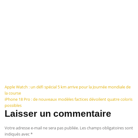
Navigation
Apple Watch : un défi spécial 5 km arrive pour la Journée mondiale de
la course
de
iPhone 18 Pro : de nouveaux modèles factices dévoilent quatre coloris
possibles
l’article
Laisser un commentaire
Votre adresse e-mail ne sera pas publiée.
Les champs obligatoires sont
indiqués avec
*