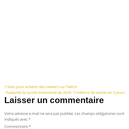
Navigation
7 sites pour acheter des viewers sur Twitch
Palworld, le succès instantané de 2024 : 7 millions de ventes en 5 jours
de
Laisser un commentaire
l’article
Votre adresse e-mail ne sera pas publiée.
Les champs obligatoires sont
indiqués avec
*
Commentaire
*