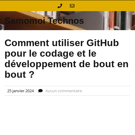
Skip
to
content
Samomoi Technos
Comment utiliser GitHub
pour le codage et le
développement de bout en
bout ?
25 janvier 2024
Aucun commentaire