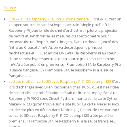
Source
ONE-PIX : le Raspberry Pi au cœur d’une caméra…
ONE-PIX, c’est un
kit open source de caméra hyperspectrale “single-pixel” où le
Raspberry Pi joue le rôle de chef d’orchestre : il pilote la projection
de motifs et synchronise les mesures du spectromètre pour
reconstruire un “hypercube” d’images. Dans ce dossier (ancré dès
l’intro au Creusot / ImVIA), on va décortiquer le principe,
l’architecture et […] Cet article ONE-PIX : le Raspberry Pi au cœur
d’une caméra hyperspectrale open source (makers + recherche,
ImVIA) a été publié en premier sur Framboise 314, le Raspberry Pi à
la sauce française..... - Framboise 314, le Raspberry Pi à la sauce
française.... -…
Lecteur mp3 sur carte SD avec Raspberry Pi PICO et ampli I2S
C’est
lors d’échanges avec Julien, technicien chez Kubii, qu’est née l’idée
de cet article. La problématique c’était de lire des .mp3 grâce à un
Raspberry Pi PICO sous Circuit Python, monté sur la carte Cytron
MakerPi PICO qu’on trouve sur le site Kubii. La carte Maker Pi Pico
est décrite plus en détails dans l’article. […] Cet article Lecteur mp3
sur carte SD avec Raspberry Pi PICO et ampli I2S a été publié en
premier sur Framboise 314, le Raspberry Pi à la sauce française.....
Source