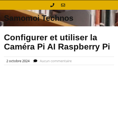
Skip
to
content
Samomoi Technos
Configurer et utiliser la
Caméra Pi AI Raspberry Pi
2 octobre 2024
Aucun commentaire