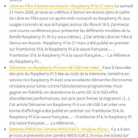
Libre en Fête à Semur-en-Auxois : Raspberry Pi le 21 mars
Le samedi
21 mars 2026, je serai au LAB’Aux à Semur-en-Auxois dans le cadre
de Libre en Fête pour un après-midi consacré au Raspberry Pi, aux
usages concrets et aux échanges autour du libre.À 16 h, j’animerai
une courte conférence pour présenter les différents modèles de la
famille Raspberry Pi. Et il y aura même […] Cet article Libre en Fête à
Semur-en-Auxois : Raspberry Pi le 21 mars a été publié en premier
sur Framboise 314, le Raspberry Pi à la sauce française..... -
Framboise 314, le Raspberry Pi à la sauce française.... - La référence
du Raspberry Pi…
Démarrer un Raspberry Pi 4 sur clé USB 3 et créer…
Face à l’envolée
des prix du Raspberry Pi 5 liée au coût de la mémoire, remettre en
service nos Raspberry Pi 4 est une excellente démarche d’économie
circulaire pour lutter contre l’obsolescence programmée. Pour
gagner en fiabilité, on abandonne la carte SD. Si le SSD offre
d’excellentes performances, son prix peut freiner la migration ; […]
Cet article Démarrer un Raspberry Pi 4 sur clé USB 3 et créer une
borne d’affichage a été publié en premier sur Framboise 314, le
Raspberry Pi à la sauce française..... - Framboise 314, le Raspberry Pi
à la sauce française.... - La référence…
Batterie FRB20 de Caméra IMOU Cell 2 : Analyse d’une…
Il y a 4 ans
je vous ai présenté une caméra IMOU Cell 2. Si vous me suivez sur