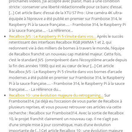
prochaines vidéos. J’ai accepté avec plaisir, mais à une condition
stricte : conserver une liberté rédactionnelle pour ce banc d’essai.
[…] Cet article Banc d’essai de la XTU S7 Pro : Une caméra 4K ultra-
équipée à l’épreuve a été publié en premier sur Framboise 314, le
Raspberry Pi à la sauce française..... - Framboise 314, le Raspberry Pi
à la sauce française.... - La référence…
Recalbox JVS : Le Raspberry Pi 5 s’invite dans vos…
Après le succès
retentissant des interfaces Recalbox RGB JAMMA 1 et 2, qui
redonnent vie à des milliers de bornes à travers le monde, l’équipe
de Recalbox franchit un nouveau cap matériel majeur. Cette fois,
c’est le standard JVS (omniprésent dans l’écosystème arcade depuis
la fin des années 1990) qui est au cœur de leur […] Cet article
Recalbox JVS : Le Raspberry Pi 5 s’invite dans vos bornes d’arcade
modernes a été publié en premier sur Framboise 314, le Raspberry
Pi à la sauce française..... - Framboise 314, le Raspberry Pi à la sauce
française.... - La référence du…
Recalbox 10 : une évolution majeure du retrogaming…
Sur
Framboise314, j’ai déjà eu l’occasion de vous parler de Recalbox à
plusieurs reprises, et vous pouvez retrouver ces articles via cette
recherche : Recalbox sur Framboise314. Avec la sortie de Recalbox
10, le projet franchit clairement un nouveau cap. Il ne s’agit pas
d’une simple mise à jour cosmétique, mais d’une évolution
importante de […] Cet article Recalbox 10 : une évolution majeure