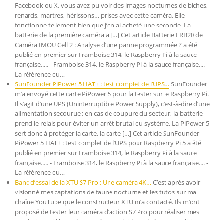
Facebook ou X, vous avez pu voir des images nocturnes de biches,
renards, martres, hérissons… prises avec cette caméra. Elle
fonctionne tellement bien que j’en ai acheté une seconde. La
batterie de la première caméra a […] Cet article Batterie FRB20 de
Caméra IMOU Cell 2 : Analyse d’une panne programmée ? a été
publié en premier sur Framboise 314, le Raspberry Pi à la sauce
française..... - Framboise 314, le Raspberry Pi à la sauce française.... -
La référence du…
SunFounder PiPower 5 HAT+ : test complet de l’UPS…
SunFounder
m’a envoyé cette carte PiPower 5 pour la tester sur le Raspberry Pi.
Il s’agit d’une UPS (Uninterruptible Power Supply), c’est-à-dire d’une
alimentation secourue : en cas de coupure du secteur, la batterie
prend le relais pour éviter un arrêt brutal du système. La PiPower 5
sert donc à protéger la carte, la carte […] Cet article SunFounder
PiPower 5 HAT+ : test complet de l’UPS pour Raspberry Pi 5 a été
publié en premier sur Framboise 314, le Raspberry Pi à la sauce
française..... - Framboise 314, le Raspberry Pi à la sauce française.... -
La référence du…
Banc d’essai de la XTU S7 Pro : Une caméra 4K…
C’est après avoir
visionné mes captations de faune nocturne et les tutos sur ma
chaîne YouTube que le constructeur XTU m’a contacté. Ils m’ont
proposé de tester leur caméra d’action S7 Pro pour réaliser mes