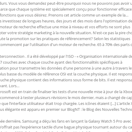
 durs. Vous vous demandez peut-être pourquoi nous ne pouvons pas avoir 
t parce que chaque système est spécialement conçu pour fonctionner effica
 fonctions que vous désirez. Prenons cet article comme un exemple de la…
 investissez de longues heures, des jours et des mois dans l'optimisation d
 moteur de recherche effectue une mise à niveau et vos efforts ne sont plus
er votre stratégie marketing à la nouvelle situation. N'est-ce pas la pire ch
oute la promotion sur les pratiques de référencement? Selon les statistiques
commencent par l'utilisation d'un moteur de recherche. 65 à 70% des parts 
erconnection . Il a été développé par l'ISO - « Organisation internationale d
 à 7 couches avec chaque couche ayant des fonctionnalités spécifiques à
ration pour transmettre les données d'une personne à une autre à travers le
lus basse du modèle de référence OSI est la couche physique. Il est respon
couche physique contient des informations sous forme de bits. Il est respons
ivant. Lors…
rosoft est en train de finaliser les tests d’une nouvelle mise à jour de la X
 commencé à tester plusieurs révisions le mois dernier, mais a changé de ca
 l’interface utilisateur était trop chargée. Les icônes étaient […] L’article
lus élégante est apparu en premier sur BlogNT : le Blog des Nouvelles Techno
ée dernière, Samsung a déçu les fans en lançant la Galaxy Watch 5 Pro avec
n’offrait pas l’expérience tactile d’une bague physique tournant autour du c