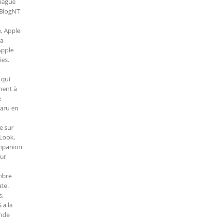
 bague
 BlogNT
e, Apple
la
Apple
ies.
 qui
ment à
e
paru en
e sur
Look,
ompanion
sur
mbre
te.
s.
 a la
ande