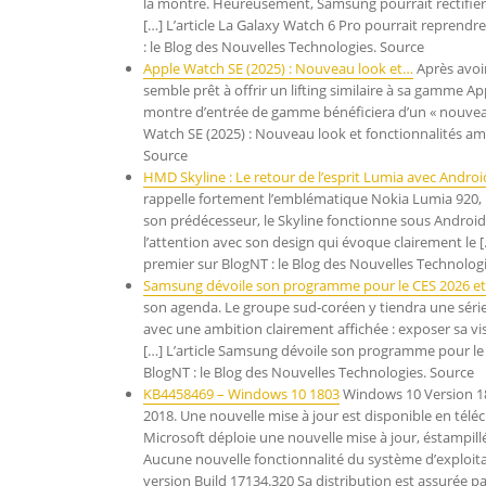
la montre. Heureusement, Samsung pourrait rectifier 
[…] L’article La Galaxy Watch 6 Pro pourrait repren
: le Blog des Nouvelles Technologies. Source
Apple Watch SE (2025) : Nouveau look et…
Après avoir
semble prêt à offrir un lifting similaire à sa gamme
montre d’entrée de gamme bénéficiera d’un « nouveau l
Watch SE (2025) : Nouveau look et fonctionnalités am
Source
HMD Skyline : Le retour de l’esprit Lumia avec Androi
rappelle fortement l’emblématique Nokia Lumia 920, n
son prédécesseur, le Skyline fonctionne sous Android
l’attention avec son design qui évoque clairement le [
premier sur BlogNT : le Blog des Nouvelles Technolog
Samsung dévoile son programme pour le CES 2026 e
son agenda. Le groupe sud-coréen y tiendra une sér
avec une ambition clairement affichée : exposer sa vis
[…] L’article Samsung dévoile son programme pour le C
BlogNT : le Blog des Nouvelles Technologies. Source
KB4458469 – Windows 10 1803
Windows 10 Version 18
2018. Une nouvelle mise à jour est disponible en té
Microsoft déploie une nouvelle mise à jour, éstampil
Aucune nouvelle fonctionnalité du système d’exploitatio
version Build 17134.320 Sa distribution est assurée pa