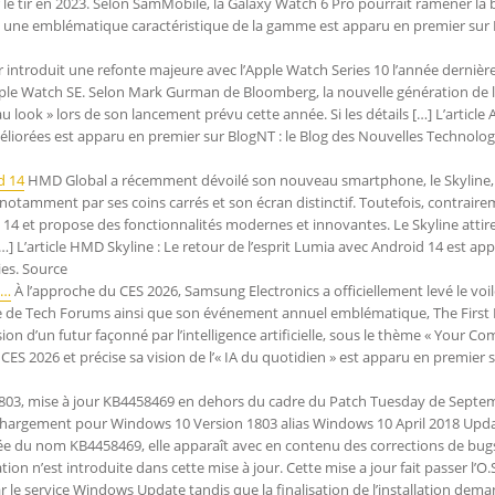
le tir en 2023. Selon SamMobile, la Galaxy Watch 6 Pro pourrait ramener la
dre une emblématique caractéristique de la gamme est apparu en premier sur
 introduit une refonte majeure avec l’Apple Watch Series 10 l’année dernièr
 Apple Watch SE. Selon Mark Gurman de Bloomberg, la nouvelle génération de 
ook » lors de son lancement prévu cette année. Si les détails […] L’article 
éliorées est apparu en premier sur BlogNT : le Blog des Nouvelles Technolog
d 14
HMD Global a récemment dévoilé son nouveau smartphone, le Skyline,
otamment par ses coins carrés et son écran distinctif. Toutefois, contraire
 14 et propose des fonctionnalités modernes et innovantes. Le Skyline attir
…] L’article HMD Skyline : Le retour de l’esprit Lumia avec Android 14 est ap
ies. Source
t…
À l’approche du CES 2026, Samsung Electronics a officiellement levé le voil
ie de Tech Forums ainsi que son événement annuel emblématique, The First 
ion d’un futur façonné par l’intelligence artificielle, sous le thème « Your C
ES 2026 et précise sa vision de l’« IA du quotidien » est apparu en premier 
03, mise à jour KB4458469 en dehors du cadre du Patch Tuesday de Septe
léchargement pour Windows 10 Version 1803 alias Windows 10 April 2018 Upda
lée du nom KB4458469, elle apparaît avec en contenu des corrections de bug
n n’est introduite dans cette mise à jour. Cette mise a jour fait passer l’O.S
r le service Windows Update tandis que la finalisation de l’installation dem