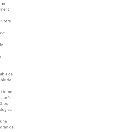
une
cement
e votre
ose
de
e
sable de
able de
box Home
p après
 Xbox
logies.
 une
adran de