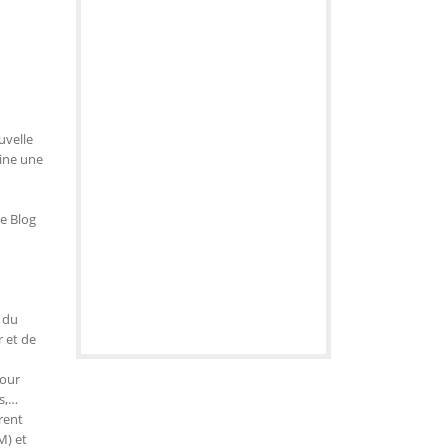
uvelle
mine une
le Blog
 du
r et de
pour
s,…
rent
M) et