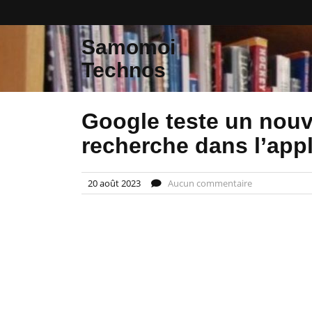
Skip
to
content
Samomoi
Technos
Google teste un nouv
recherche dans l’app
20 août 2023
Aucun commentaire