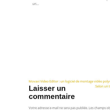
un…
Navigation
Movavi Video Editor : un logiciel de montage vidéo po
Selon un 
Laisser un
de
commentaire
l’article
Votre adresse e-mail ne sera pas publiée.
Les champs obl