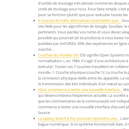
d'unités de stockage très denses comme les disques
unité de stockage pour tous. Pour faire simple, c'es
pour sa fonction plutôt que pour exécuter toutes les
6 sources de trafic alternatives essentielles que…
Vous
site Web pour les algorithmes de Google. Soudain, le
pertinents. Vous perdez vos notes et vous devez adapt
possible qui pourrait (et se produira) si vous basez t
publiées par imFORZA, 93% des expériences en ligne 
marché…
Couches du modèle OSI
OSI signifie Open Systems Int
normalisation », en 1984. Il s'agit d'une architecture
exécuter. Toutes ces 7 couches travaillent en collabo
monde. 1. Couche physique (couche 1): La couche la p
la connexion physique réelle entre les appareils. La 
la transmission des bits individuels d'un nœud au su
Xbox commence à tester une nouvelle interface…
Mic
qui désencombrera l’expérience actuelle. La société a
que les commentaires de la communauté ont indiqué que
commence à tester une nouvelle interface d’accueil p
Source
La Galaxy Watch 6 Pro pourrait reprendre une…
L’ann
bague numérique. Si ce système fonctionnait bien, il 