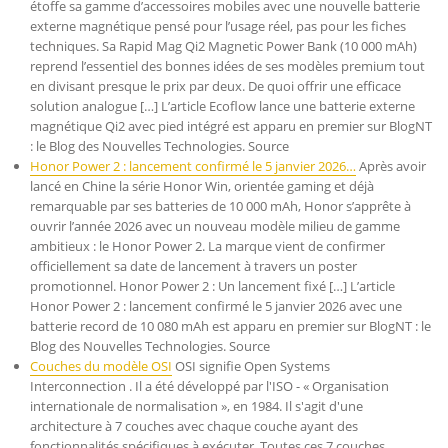
étoffe sa gamme d’accessoires mobiles avec une nouvelle batterie
externe magnétique pensé pour l’usage réel, pas pour les fiches
techniques. Sa Rapid Mag Qi2 Magnetic Power Bank (10 000 mAh)
reprend l’essentiel des bonnes idées de ses modèles premium tout
en divisant presque le prix par deux. De quoi offrir une efficace
solution analogue […] L’article Ecoflow lance une batterie externe
magnétique Qi2 avec pied intégré est apparu en premier sur BlogNT
: le Blog des Nouvelles Technologies. Source
Honor Power 2 : lancement confirmé le 5 janvier 2026…
Après avoir
lancé en Chine la série Honor Win, orientée gaming et déjà
remarquable par ses batteries de 10 000 mAh, Honor s’apprête à
ouvrir l’année 2026 avec un nouveau modèle milieu de gamme
ambitieux : le Honor Power 2. La marque vient de confirmer
officiellement sa date de lancement à travers un poster
promotionnel. Honor Power 2 : Un lancement fixé […] L’article
Honor Power 2 : lancement confirmé le 5 janvier 2026 avec une
batterie record de 10 080 mAh est apparu en premier sur BlogNT : le
Blog des Nouvelles Technologies. Source
Couches du modèle OSI
OSI signifie Open Systems
Interconnection . Il a été développé par l'ISO - « Organisation
internationale de normalisation », en 1984. Il s'agit d'une
architecture à 7 couches avec chaque couche ayant des
fonctionnalités spécifiques à exécuter. Toutes ces 7 couches