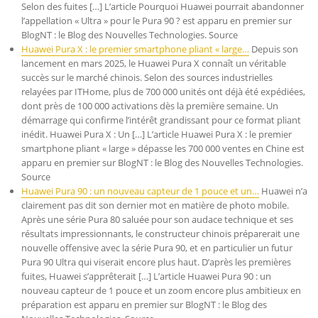
Selon des fuites […] L’article Pourquoi Huawei pourrait abandonner
l’appellation « Ultra » pour le Pura 90 ? est apparu en premier sur
BlogNT : le Blog des Nouvelles Technologies. Source
Huawei Pura X : le premier smartphone pliant « large…
Depuis son
lancement en mars 2025, le Huawei Pura X connaît un véritable
succès sur le marché chinois. Selon des sources industrielles
relayées par ITHome, plus de 700 000 unités ont déjà été expédiées,
dont près de 100 000 activations dès la première semaine. Un
démarrage qui confirme l’intérêt grandissant pour ce format pliant
inédit. Huawei Pura X : Un […] L’article Huawei Pura X : le premier
smartphone pliant « large » dépasse les 700 000 ventes en Chine est
apparu en premier sur BlogNT : le Blog des Nouvelles Technologies.
Source
Huawei Pura 90 : un nouveau capteur de 1 pouce et un…
Huawei n’a
clairement pas dit son dernier mot en matière de photo mobile.
Après une série Pura 80 saluée pour son audace technique et ses
résultats impressionnants, le constructeur chinois préparerait une
nouvelle offensive avec la série Pura 90, et en particulier un futur
Pura 90 Ultra qui viserait encore plus haut. D’après les premières
fuites, Huawei s’apprêterait […] L’article Huawei Pura 90 : un
nouveau capteur de 1 pouce et un zoom encore plus ambitieux en
préparation est apparu en premier sur BlogNT : le Blog des