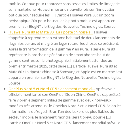
mobile. Connue pour repousser sans cesse les limites de l’imagerie
sur smartphone, Huawei mise une nouvelle fois sur l’innovation
optique pour séduire les […] L’article Huawei Pura 80 : un zoom
périscopique 20x pour bousculer la photo mobile est apparu en
premier sur BlogNT : le Blog des Nouvelles Technologies. Source
Huawei Pura 80 et Mate 80 : La riposte chinoise à…
Huawei
s’apprête à reprendre son rythme habituel de deux lancements de
flagships par an, et malgré un léger retard, les choses se précisent.
Après la transformation de la gamme P en Pura, la série Pura 80
représente la prochaine génération de smartphones haut de
gamme centrés sur la photographie. Initialement attendue au
premier trimestre 2025, cette série […] L’article Huawei Pura 80 et
Mate 80 : La riposte chinoise à Samsung et Apple est en marche ! est
apparu en premier sur BlogNT : le Blog des Nouvelles Technologies.
Source
OnePlus Nord 5 et Nord CE 5 : lancement mondial…
Après avoir
officiellement lancé son OnePlus 13s en Chine, OnePlus s’apprête à
faire vibrer le segment milieu de gamme avec deux nouveaux
modèles très attendus : le OnePlus Nord 5 et le Nord CE 5. Selon les
informations de Yogesh Brar, l’un des leakers les plus fiables du
secteur mobile, le lancement mondial serait prévu pour le […]
L’article OnePlus Nord 5 et Nord CE 5 : lancement mondial prévu le