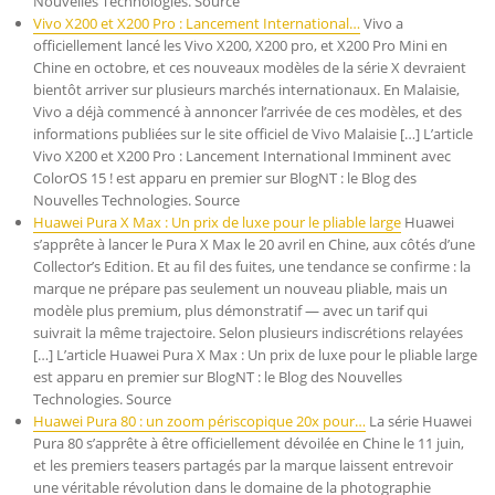
Nouvelles Technologies. Source
Vivo X200 et X200 Pro : Lancement International…
Vivo a
officiellement lancé les Vivo X200, X200 pro, et X200 Pro Mini en
Chine en octobre, et ces nouveaux modèles de la série X devraient
bientôt arriver sur plusieurs marchés internationaux. En Malaisie,
Vivo a déjà commencé à annoncer l’arrivée de ces modèles, et des
informations publiées sur le site officiel de Vivo Malaisie […] L’article
Vivo X200 et X200 Pro : Lancement International Imminent avec
ColorOS 15 ! est apparu en premier sur BlogNT : le Blog des
Nouvelles Technologies. Source
Huawei Pura X Max : Un prix de luxe pour le pliable large
Huawei
s’apprête à lancer le Pura X Max le 20 avril en Chine, aux côtés d’une
Collector’s Edition. Et au fil des fuites, une tendance se confirme : la
marque ne prépare pas seulement un nouveau pliable, mais un
modèle plus premium, plus démonstratif — avec un tarif qui
suivrait la même trajectoire. Selon plusieurs indiscrétions relayées
[…] L’article Huawei Pura X Max : Un prix de luxe pour le pliable large
est apparu en premier sur BlogNT : le Blog des Nouvelles
Technologies. Source
Huawei Pura 80 : un zoom périscopique 20x pour…
La série Huawei
Pura 80 s’apprête à être officiellement dévoilée en Chine le 11 juin,
et les premiers teasers partagés par la marque laissent entrevoir
une véritable révolution dans le domaine de la photographie