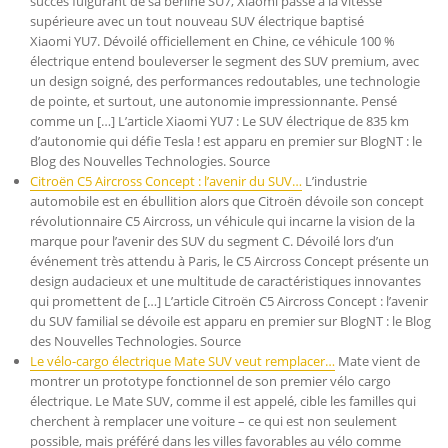
succès fulgurant de sa berline SU7, Xiaomi passe à la vitesse
supérieure avec un tout nouveau SUV électrique baptisé
Xiaomi YU7. Dévoilé officiellement en Chine, ce véhicule 100 %
électrique entend bouleverser le segment des SUV premium, avec
un design soigné, des performances redoutables, une technologie
de pointe, et surtout, une autonomie impressionnante. Pensé
comme un […] L’article Xiaomi YU7 : Le SUV électrique de 835 km
d’autonomie qui défie Tesla ! est apparu en premier sur BlogNT : le
Blog des Nouvelles Technologies. Source
Citroën C5 Aircross Concept : l’avenir du SUV…
L’industrie
automobile est en ébullition alors que Citroën dévoile son concept
révolutionnaire C5 Aircross, un véhicule qui incarne la vision de la
marque pour l’avenir des SUV du segment C. Dévoilé lors d’un
événement très attendu à Paris, le C5 Aircross Concept présente un
design audacieux et une multitude de caractéristiques innovantes
qui promettent de […] L’article Citroën C5 Aircross Concept : l’avenir
du SUV familial se dévoile est apparu en premier sur BlogNT : le Blog
des Nouvelles Technologies. Source
Le vélo-cargo électrique Mate SUV veut remplacer…
Mate vient de
montrer un prototype fonctionnel de son premier vélo cargo
électrique. Le Mate SUV, comme il est appelé, cible les familles qui
cherchent à remplacer une voiture – ce qui est non seulement
possible, mais préféré dans les villes favorables au vélo comme