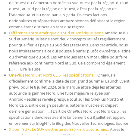
de l’ouest du Cameroun bordée au sud-ouest par la région du sud-
ouest , au sud par la région de l’ouest, à l’est par la région de
l’Adamaoua et au nord par le Nigeria. Diverses factions
nationalistes et séparatistes ambazoniennes définissent la région
comme étant distincte en tant que régime…
Différence entre Amérique du Sud et Amérique latine
Amérique du
Sud et Amérique latine sont deux concepts utilisés régulièrement
pour qualifier les pays au Sud des États-Unis. Dans cet article, nous
nous intéresserons à ce qui pousse à parler plutôt d’Amérique latine
ou d’Amérique du Sud. Les Amériques est un mot utilisé pour faire
référence aux continents Nord et Sud. Cela comprend également
[…] → Lire la suite
OnePlus Nord 5 et Nord CE 5 : les spécifications…
OnePlus a
officiellement confirmé la date de son grand Summer Launch Event,
prévu pour le 8 juillet 2024. Si la marque attise déjà les attentes
autour de la gamme Nord, une fuite majeure relayée par
AndroidHeadlines révèle presque tout sur les OnePlus Nord 5 et
Nord CE 5. Entre design peaufiné, batterie musclée et chipset
dernière génération, […] L’article OnePlus Nord 5 et Nord CE 5 : les
spécifications dévoilées avant le lancement du 8 juillet est apparu
en premier sur BlogNT : le Blog des Nouvelles Technologies. Source
Xiaomi YU7 : Le SUV électrique de 835 km d’autonomie…
Après le