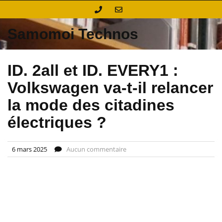
Skip
to
content
Samomoi Technos
ID. 2all et ID. EVERY1 :
Volkswagen va-t-il relancer
la mode des citadines
électriques ?
6 mars 2025
Aucun commentaire