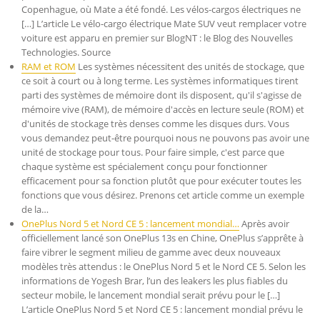
Copenhague, où Mate a été fondé. Les vélos-cargos électriques ne
[…] L’article Le vélo-cargo électrique Mate SUV veut remplacer votre
voiture est apparu en premier sur BlogNT : le Blog des Nouvelles
Technologies. Source
RAM et ROM
Les systèmes nécessitent des unités de stockage, que
ce soit à court ou à long terme. Les systèmes informatiques tirent
parti des systèmes de mémoire dont ils disposent, qu'il s'agisse de
mémoire vive (RAM), de mémoire d'accès en lecture seule (ROM) et
d'unités de stockage très denses comme les disques durs. Vous
vous demandez peut-être pourquoi nous ne pouvons pas avoir une
unité de stockage pour tous. Pour faire simple, c'est parce que
chaque système est spécialement conçu pour fonctionner
efficacement pour sa fonction plutôt que pour exécuter toutes les
fonctions que vous désirez. Prenons cet article comme un exemple
de la…
OnePlus Nord 5 et Nord CE 5 : lancement mondial…
Après avoir
officiellement lancé son OnePlus 13s en Chine, OnePlus s’apprête à
faire vibrer le segment milieu de gamme avec deux nouveaux
modèles très attendus : le OnePlus Nord 5 et le Nord CE 5. Selon les
informations de Yogesh Brar, l’un des leakers les plus fiables du
secteur mobile, le lancement mondial serait prévu pour le […]
L’article OnePlus Nord 5 et Nord CE 5 : lancement mondial prévu le