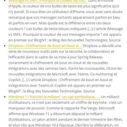
iMessage vs SMS : Pourquoi la couleur de vos…
Dans le monde
d’Apple, la couleur de vos bulles de texte est plus significative qu’il
n’y paraît. Si vous êtes un utilisateur d’iPhone, vous avez sans doute
remarqué que vos messages sortants apparaissent parfois en bleu
et parfois en vert. Mais quelle est la différence entre ces deux
couleurs ? Les bulles de texte bleues indiquent […] L’article iMessage
vs SMS : Pourquoi la couleur de vos messages importe ? est apparu
en premier sur BlogNT : le Blog des Nouvelles Technologies. Source
Dropbox : Chiffrement de bout en bout et…
Dropbox a dévoilé une
série de nouveaux outils axés sur la sécurité, la collaboration et
l’efficacité dans le cadre de sa mise à jour Spring Release,
notamment le chiffrement de bout en bout et de nouvelles
intégrations avec des services tiers. Parmi les nouveautés, citons les
nouvelles intégrations de Microsoft avec Teams, Co-Authoring et
Copilot, […] L’article Dropbox : Chiffrement de bout en bout et
intégrations avec Teams et Copilot est apparu en premier sur
BlogNT : le Blog des Nouvelles Technologies. Source
Windows 11 franchit le milliard : un cap symbolique……
Un milliard
d’utilisateurs, ce n’est pas seulement un chiffre de keynote : c’est un
marqueur de pouvoir. Comme le rapporte The Verge, Microsoft
affirme que Windows 11 a désormais dépassé le milliard
d’utilisateurs, un jalon atteint pendant le dernier trimestre des fêtes,
et plus vite que Windows 10 à l’époque. Derrière la célébration, on