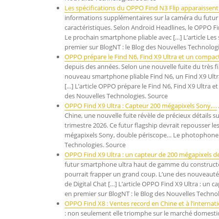
Les spécifications du OPPO Find N3 Flip apparaissen
informations supplémentaires sur la caméra du futur 
caractéristiques. Selon Android Headlines, le OPPO 
Le prochain smartphone pliable avec […] L’article Les
premier sur BlogNT : le Blog des Nouvelles Technolog
OPPO prépare le Find N6, Find X9 Ultra et un compa
depuis des années. Selon une nouvelle fuite du très f
nouveau smartphone pliable Find N6, un Find X9 Ultr
[…] L’article OPPO prépare le Find N6, Find X9 Ultra 
des Nouvelles Technologies. Source
OPPO Find X9 Ultra : Capteur 200 mégapixels Sony,…
Chine, une nouvelle fuite révèle de précieux détails s
trimestre 2026. Ce futur flagship devrait repousser le
mégapixels Sony, double périscope… Le photophone ul
Technologies. Source
OPPO Find X9 Ultra : un capteur de 200 mégapixels 
futur smartphone ultra haut de gamme du constructeur 
pourrait frapper un grand coup. L’une des nouveautés
de Digital Chat […] L’article OPPO Find X9 Ultra : un
en premier sur BlogNT : le Blog des Nouvelles Techno
OPPO Find X8 : Ventes record en Chine et à l’internat
: non seulement elle triomphe sur le marché domestiq