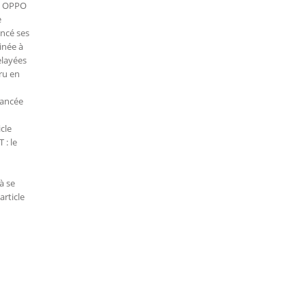
le OPPO
e
ancé ses
inée à
elayées
ru en
lancée
cle
 : le
à se
rticle