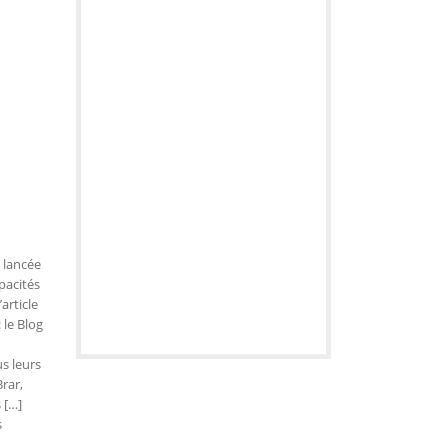
 lancée
pacités
article
 le Blog
s leurs
rar,
 […]
s