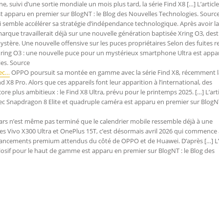
, suivi d’une sortie mondiale un mois plus tard, la série Find X8 […] L’artic
est apparu en premier sur BlogNT : le Blog des Nouvelles Technologies. Sourc
 semble accélérer sa stratégie d’indépendance technologique. Après avoir l
que travaillerait déjà sur une nouvelle génération baptisée Xring O3, dest
tère. Une nouvelle offensive sur les puces propriétaires Selon des fuites r
mi Xring O3 : une nouvelle puce pour un mystérieux smartphone Ultra est appa
ies. Source
vec…
OPPO poursuit sa montée en gamme avec la série Find X8, récemment 
 X8 Pro. Alors que ces appareils font leur apparition à l’international, des
e plus ambitieux : le Find X8 Ultra, prévu pour le printemps 2025. […] L’arti
c Snapdragon 8 Elite et quadruple caméra est apparu en premier sur BlogNT
rs n’est même pas terminé que le calendrier mobile ressemble déjà à une
es Vivo X300 Ultra et OnePlus 15T, c’est désormais avril 2026 qui commence 
lancements premium attendus du côté de OPPO et de Huawei. D’après […] L’a
losif pour le haut de gamme est apparu en premier sur BlogNT : le Blog des