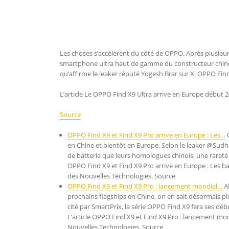
Les choses s’accélèrent du côté de OPPO. Après plusieurs
smartphone ultra haut de gamme du constructeur chinois, s
qu’affirme le leaker réputé Yogesh Brar sur X. OPPO Fin
L’article Le OPPO Find X9 Ultra arrive en Europe début 
Source
OPPO Find X9 et Find X9 Pro arrive en Europe : Les…
O
en Chine et bientôt en Europe. Selon le leaker @Su
de batterie que leurs homologues chinois, une rareté 
OPPO Find X9 et Find X9 Pro arrive en Europe : Les ba
des Nouvelles Technologies. Source
OPPO Find X9 et Find X9 Pro : lancement mondial…
Al
prochains flagships en Chine, on en sait désormais plu
cité par SmartPrix, la série OPPO Find X9 fera ses déb
L’article OPPO Find X9 et Find X9 Pro : lancement mon
Nouvelles Technologies. Source