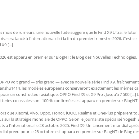
 mois de rumeurs, une nouvelle fuite suggère que le Find X9 Ultra, le futur
era lancé à l’international d’ici la fin du premier trimestre 2026. C’est ce
d X9 […]
2026 est apparu en premier sur BlogNT : le Blog des Nouvelles Technologies.
PPO voit grand — très grand — avec sa nouvelle série Find X9, fraîchement
dhanshu1414, les modèles européens conserveront exactement les mêmes ca
pour un constructeur asiatique. OPPO Find X9 et X9 Pro : Jusqu’à 7 500 […] L’
tteries colossales sont 100 % confirmées est apparu en premier sur BlogNT :
ors que Xiaomi, Vivo, Oppo, Honor, iQOO, Realme et OnePlus préparent tou
s sur la stratégie mondiale de OPPO. Selon le journaliste spécialisé Yogesh B
uts à l’international le 28 octobre 2025. Find X9: Un lancement mondial après
dial prévu pour le 28 octobre est apparu en premier sur BlogNT : le Blog de