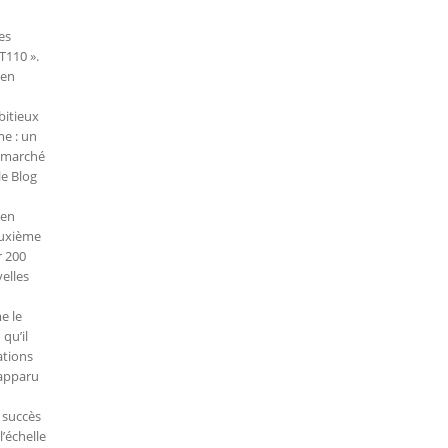
es
T110 ».
 en
bitieux
me : un
e marché
le Blog
 en
deuxième
r 200
elles
e le
qu’il
ations
 apparu
 succès
’échelle