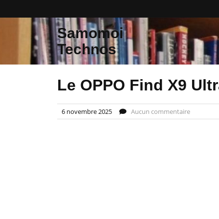
Skip
to
content
Samomoi
Technos
Le OPPO Find X9 Ultr
6 novembre 2025
Aucun commentaire