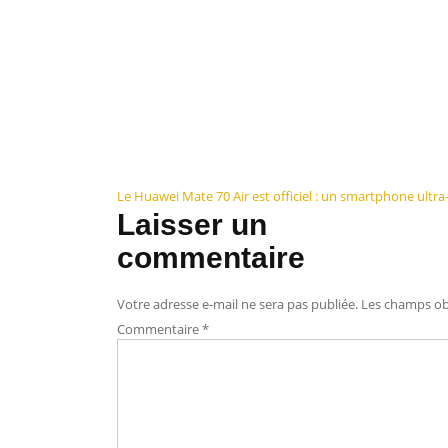
Navigation
Le Huawei Mate 70 Air est officiel : un smartphone ultra
Laisser un
de
commentaire
l’article
Votre adresse e-mail ne sera pas publiée.
Les champs obl
Commentaire
*