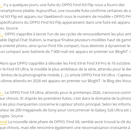
t…
Il y a quelques jours, une fuite du OPPO Find N3 Flip nous a fourni des
smartphone pliable. Aujourd’hui, une nouvelle fuite confirme certaines de s
Find N3 Flip est apparu sur Geekbench sous le numéro de modèle « OPPO PH
 spécifications du OPPO Find N3 Flip apparaissent dans une fuite est apparu
ies. Source
ct…
OPPO s’apprête à lancer l’un de ses cycles de renouvellement les plus am
iable Digital Chat Station, la marque finalise plusieurs modèles haut de gam
a orienté photo, ainsi qu’un Find X9s compact, tous destinés à dynamiser l
et un compact avec batterie de 7 000 mah est apparu en premier sur BlogNT : 
Alors que OPPO s’apprête à dévoiler les Find X9 et Find X9 Pro le 16 octobre
ur le Find X9 Ultra, le modèle le plus ambitieux de la série, attendu pour le 
s limites de la photographie mobile, […] L’article OPPO Find X9 Ultra : Capteu
time attendu en 2026 est apparu en premier sur BlogNT : le Blog des Nouv
de…
Le OPPO Find X9 Ultra, attendu pour le printemps 2026, s’annonce comm
chinois. Et d’après les premières fuites, c’est dans le domaine de la photo 
 les plus marquantes concerne le capteur photo principal. Selon les inform
 capteur de 200 mégapixels de Sony pour concurrencer le Galaxy S26 Ultra est
logies. Source
ional
La nouvelle série phare de OPPO, Find X8, semble avoir trouvé la clé du
ue chinois, mais elle rencontre également une reconnaissance croissante à l