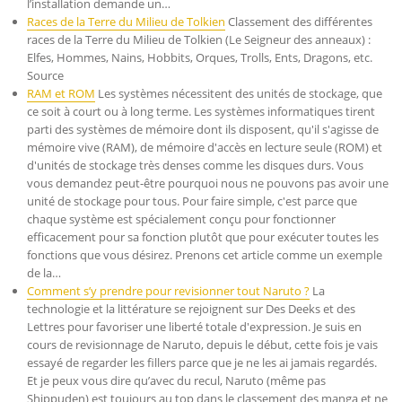
l’installation demande un…
Races de la Terre du Milieu de Tolkien
Classement des différentes
races de la Terre du Milieu de Tolkien (Le Seigneur des anneaux) :
Elfes, Hommes, Nains, Hobbits, Orques, Trolls, Ents, Dragons, etc.
Source
RAM et ROM
Les systèmes nécessitent des unités de stockage, que
ce soit à court ou à long terme. Les systèmes informatiques tirent
parti des systèmes de mémoire dont ils disposent, qu'il s'agisse de
mémoire vive (RAM), de mémoire d'accès en lecture seule (ROM) et
d'unités de stockage très denses comme les disques durs. Vous
vous demandez peut-être pourquoi nous ne pouvons pas avoir une
unité de stockage pour tous. Pour faire simple, c'est parce que
chaque système est spécialement conçu pour fonctionner
efficacement pour sa fonction plutôt que pour exécuter toutes les
fonctions que vous désirez. Prenons cet article comme un exemple
de la…
Comment s’y prendre pour revisionner tout Naruto ?
La
technologie et la littérature se rejoignent sur Des Deeks et des
Lettres pour favoriser une liberté totale d'expression. Je suis en
cours de revisionnage de Naruto, depuis le début, cette fois je vais
essayé de regarder les fillers parce que je ne les ai jamais regardés.
Et je peux vous dire qu’avec du recul, Naruto (même pas
Shippuden) est toujours au top dans le classement des manga et ne