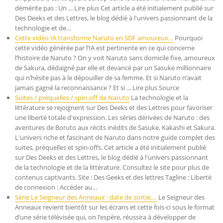
démérite pas : Un ... Lire plus Cet article a été initialement publié sur
Des Deeks et des Lettres, le blog dédié à l'univers passionnant de la
technologie et de…
Cette vidéo IA transforme Naruto en SDF amoureux…
Pourquoi
cette vidéo générée par l’IA est pertinente en ce qui concerne
l’histoire de Naruto ? On y voit Naruto sans domicile fixe, amoureux
de Sakura, dédaigné par elle et devancé par un Sasuke millionnaire
qui n’hésite pas à le dépouiller de sa femme. Et si Naruto n’avait
jamais gagné la reconnaissance ? Et si ... Lire plus Source
Suites / préquelles / spin-off de Naruto
La technologie et la
littérature se rejoignent sur Des Deeks et des Lettres pour favoriser
une liberté totale d'expression. Les séries dérivées de Naruto : des
aventures de Boruto aux récits inédits de Sasuke, Kakashi et Sakura.
L'univers riche et fascinant de Naruto dans notre guide complet des
suites, préquelles et spin-offs. Cet article a été initialement publié
sur Des Deeks et des Lettres, le blog dédié à l'univers passionnant
de la technologie et de la littérature. Consultez le site pour plus de
contenus captivants. Site : Des Geeks et des lettres Tagline : Liberté
de connexion : Accéder au…
Série Le Seigneur des Anneaux : date de sortie,…
Le Seigneur des
Anneaux revient bientôt sur les écrans et cette fois-ci sous le format
d’une série télévisée qui, on l’espère, réussira à développer de