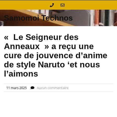
Skip
to
content
Samomoi Technos
« Le Seigneur des
Anneaux » a reçu une
cure de jouvence d’anime
de style Naruto ‘et nous
l’aimons
11 mars 2025
Aucun commentaire