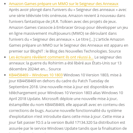
Amazon Games prépare un MMO sur le Seigneur des Anneaux
Après avoir plongé dans l’univers du « Seigneur des anneaux » avec
une série télévisée très onéreuse, Amazon revient à nouveau dans
l’univers fantastique de J.R.R. Tolkien avec des projets de jeux.
Amazon Games s’associe à Embracer Group pour développer un jeu
en ligne massivement multijoueurs (MMO) se déroulant dans
l’univers du « Seigneur des anneaux ». Le titre […] L’article Amazon
Games prépare un MMO sur le Seigneur des Anneaux est apparu en
premier sur BlogNT : le Blog des Nouvelles Technologies. Source
Les écrivains révèlent comment ils ont réussi à…
Le seigneur des
anneaux: la guerre du Rohirrim a été libéré aux États-Unis sur 13
décembre 2024et en… Source
KB4458469 – Windows 10 1803
Windows 10 Version 1803, mise à
jour KB4458469 en dehors du cadre du Patch Tuesday de
Septembre 2018. Une nouvelle mise à jour est disponible en
téléchargement pour Windows 10 Version 1803 alias Windows 10
April 2018 Update. Microsoft déploie une nouvelle mise à jour,
éstampillée du nom KB4458469, elle apparaît avec en contenu des
corrections de bugs. Aucune nouvelle fonctionnalité du système
d’exploitation n’est introduite dans cette mise à jour. Cette mise a
jour fait passer l’O.S a la version Build 17134.320 Sa distribution est
assurée par le service Windows Update tandis que la finalisation de