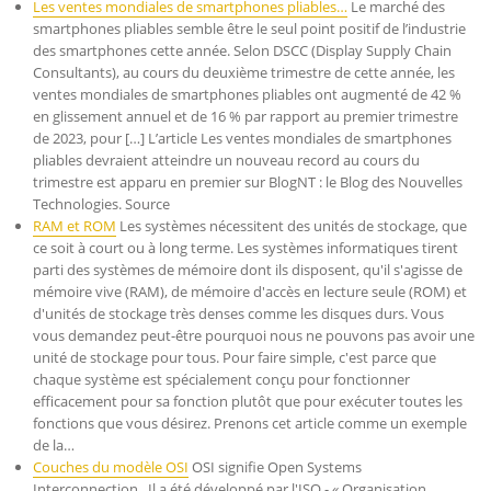
Les ventes mondiales de smartphones pliables…
Le marché des
smartphones pliables semble être le seul point positif de l’industrie
des smartphones cette année. Selon DSCC (Display Supply Chain
Consultants), au cours du deuxième trimestre de cette année, les
ventes mondiales de smartphones pliables ont augmenté de 42 %
en glissement annuel et de 16 % par rapport au premier trimestre
de 2023, pour […] L’article Les ventes mondiales de smartphones
pliables devraient atteindre un nouveau record au cours du
trimestre est apparu en premier sur BlogNT : le Blog des Nouvelles
Technologies. Source
RAM et ROM
Les systèmes nécessitent des unités de stockage, que
ce soit à court ou à long terme. Les systèmes informatiques tirent
parti des systèmes de mémoire dont ils disposent, qu'il s'agisse de
mémoire vive (RAM), de mémoire d'accès en lecture seule (ROM) et
d'unités de stockage très denses comme les disques durs. Vous
vous demandez peut-être pourquoi nous ne pouvons pas avoir une
unité de stockage pour tous. Pour faire simple, c'est parce que
chaque système est spécialement conçu pour fonctionner
efficacement pour sa fonction plutôt que pour exécuter toutes les
fonctions que vous désirez. Prenons cet article comme un exemple
de la…
Couches du modèle OSI
OSI signifie Open Systems
Interconnection . Il a été développé par l'ISO - « Organisation