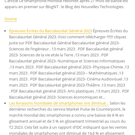
L’article Le smartphone mondial rebondit après 27 mois de baisse est
apparu en premier sur BlogNT : le Blog des Nouvelles Technologies.
Source
Épreuves Écrites du Baccalauréat Général 2023
Épreuves Écrites du
Baccalauréat Général 2023. Voici comment télécharger !!!!!!! cliquez
juste sur PDF Baccalauréat Général Baccalauréat général 2023-
Sciences de l’ingénieur , 13 mars 2023 . PDF Baccalauréat général
2023- Sciences de la vie etde la Terre ,13 mars 2023 . PDF
Baccalauréat général 2023- Numérique et Sciences Informatiques
,13 mars 2023 . PDF Baccalauréat général 2023- Physique-Chimie ,13
mars 2023 . PDF Baccalauréat général 2023 – Mathématiques ,13
mars 2023 . PDF Baccalauréat général 2023- Cinéma Audiovisuel ,13
mars 2023 . PDF Baccalauréat général 2023-Théâtre ,13 mars 2023
. PDF Baccalauréat général 2023- Arts plastiques ,13 mars 2023 . PDF
Baccalauréat général 2023- Sciences économiques et…
Les livraisons mondiales de smartphones ont diminué…
Selon les
dernières recherches du service Market Pulse de Counterpoint, le
marché mondial des smartphones a connu une baisse de 8 % en
glissement annuel et de 5 % en glissement trimestriel au cours du
T2 2023. Cela fait suite à un rapport d’IDC indiquant que les ventes
mondiales de smartphones ont diminué de 14,6 % en glissement