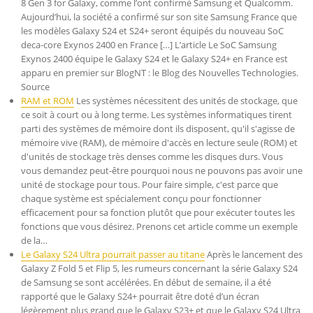
8 Gen 3 for Galaxy, comme l’ont confirmé Samsung et Qualcomm.
Aujourd’hui, la société a confirmé sur son site Samsung France que
les modèles Galaxy S24 et S24+ seront équipés du nouveau SoC
deca-core Exynos 2400 en France […] L’article Le SoC Samsung
Exynos 2400 équipe le Galaxy S24 et le Galaxy S24+ en France est
apparu en premier sur BlogNT : le Blog des Nouvelles Technologies.
Source
RAM et ROM
Les systèmes nécessitent des unités de stockage, que
ce soit à court ou à long terme. Les systèmes informatiques tirent
parti des systèmes de mémoire dont ils disposent, qu'il s'agisse de
mémoire vive (RAM), de mémoire d'accès en lecture seule (ROM) et
d'unités de stockage très denses comme les disques durs. Vous
vous demandez peut-être pourquoi nous ne pouvons pas avoir une
unité de stockage pour tous. Pour faire simple, c'est parce que
chaque système est spécialement conçu pour fonctionner
efficacement pour sa fonction plutôt que pour exécuter toutes les
fonctions que vous désirez. Prenons cet article comme un exemple
de la…
Le Galaxy S24 Ultra pourrait passer au titane
Après le lancement des
Galaxy Z Fold 5 et Flip 5, les rumeurs concernant la série Galaxy S24
de Samsung se sont accélérées. En début de semaine, il a été
rapporté que le Galaxy S24+ pourrait être doté d’un écran
légèrement plus grand que le Galaxy S23+ et que le Galaxy S24 Ultra