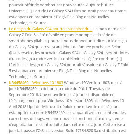
pourrait offrir de nombreuses nouveautés. Aujourd’hui, Ice
Universe, […] L’article Le Galaxy S24 Ultra pourrait passer au titane
est apparu en premier sur BlogNT : le Blog des Nouvelles
Technologies. Source
Le design du Galaxy S24 pourrait s’inspirer du…
Le mois dernier, le
Galaxy Z Fold 5 a été dévoilé en grande pompe, et la série de
smartphones pliables pourrait nous donner un indice sur le design
du Galaxy S24 qui arrivera au début de l’année prochaine. Selon
@UniverseIce, les prochains Galaxy S24 et Galaxy S24+ seront dotés
d’un « design à cadre vertical » qui élimine la légère courbure […]
L’article Le design du Galaxy S24 pourrait s’inspirer du Galaxy Z Fold
5 est apparu en premier sur BlogNT : le Blog des Nouvelles
Technologies. Source
KB4458469 – Windows 10 1803
Windows 10 Version 1803, mise à
jour KB4458469 en dehors du cadre du Patch Tuesday de
Septembre 2018. Une nouvelle mise à jour est disponible en
téléchargement pour Windows 10 Version 1803 alias Windows 10
April 2018 Update. Microsoft déploie une nouvelle mise à jour,
éstampillée du nom KB4458469, elle apparaît avec en contenu des
corrections de bugs. Aucune nouvelle fonctionnalité du système
d’exploitation n’est introduite dans cette mise à jour. Cette mise a
jour fait passer l’O.S a la version Build 17134.320 Sa distribution est