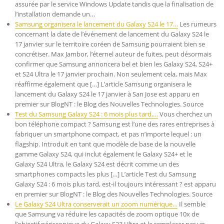
assurée par le service Windows Update tandis que la finalisation de
l’installation demande un…
Samsung organisera le lancement du Galaxy S24 le 17…
Les rumeurs
concernant la date de l’événement de lancement du Galaxy S24 le
17 janvier sur le territoire coréen de Samsung pourraient bien se
concrétiser. Max Jambor, l’éternel auteur de fuites, peut désormais
confirmer que Samsung annoncera bel et bien les Galaxy S24, S24+
et S24 Ultra le 17 janvier prochain. Non seulement cela, mais Max
réaffirme également que […] L’article Samsung organisera le
lancement du Galaxy S24 le 17 janvier à San Jose est apparu en
premier sur BlogNT : le Blog des Nouvelles Technologies. Source
Test du Samsung Galaxy S24 : 6 mois plus tard,…
Vous cherchez un
bon téléphone compact ? Samsung est l’une des rares entreprises à
fabriquer un smartphone compact, et pas n’importe lequel : un
flagship. Introduit en tant que modèle de base de la nouvelle
gamme Galaxy S24, qui inclut également le Galaxy S24+ et le
Galaxy S24 Ultra, le Galaxy S24 est décrit comme un des
smartphones compacts les plus […] L’article Test du Samsung
Galaxy S24 : 6 mois plus tard, est-il toujours intéressant ? est apparu
en premier sur BlogNT : le Blog des Nouvelles Technologies. Source
Le Galaxy S24 Ultra conserverait un zoom numérique…
Il semble
que Samsung va réduire les capacités de zoom optique 10x de