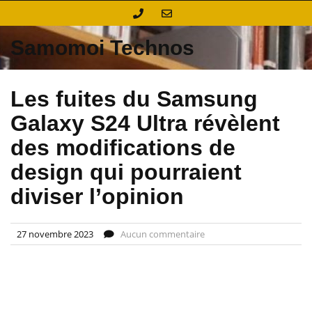
Skip
to
content
Samomoi Technos
Les fuites du Samsung
Galaxy S24 Ultra révèlent
des modifications de
design qui pourraient
diviser l’opinion
27 novembre 2023
Aucun commentaire