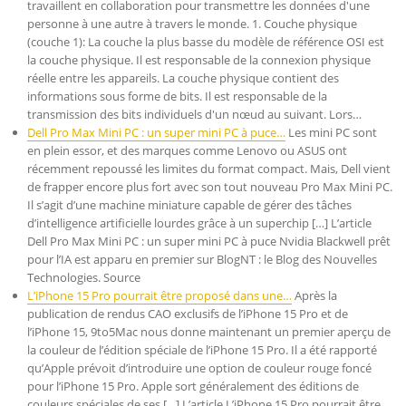
travaillent en collaboration pour transmettre les données d'une
personne à une autre à travers le monde. 1. Couche physique
(couche 1): La couche la plus basse du modèle de référence OSI est
la couche physique. Il est responsable de la connexion physique
réelle entre les appareils. La couche physique contient des
informations sous forme de bits. Il est responsable de la
transmission des bits individuels d'un nœud au suivant. Lors…
Dell Pro Max Mini PC : un super mini PC à puce…
Les mini PC sont
en plein essor, et des marques comme Lenovo ou ASUS ont
récemment repoussé les limites du format compact. Mais, Dell vient
de frapper encore plus fort avec son tout nouveau Pro Max Mini PC.
Il s’agit d’une machine miniature capable de gérer des tâches
d’intelligence artificielle lourdes grâce à un superchip […] L’article
Dell Pro Max Mini PC : un super mini PC à puce Nvidia Blackwell prêt
pour l’IA est apparu en premier sur BlogNT : le Blog des Nouvelles
Technologies. Source
L’iPhone 15 Pro pourrait être proposé dans une…
Après la
publication de rendus CAO exclusifs de l’iPhone 15 Pro et de
l’iPhone 15, 9to5Mac nous donne maintenant un premier aperçu de
la couleur de l’édition spéciale de l’iPhone 15 Pro. Il a été rapporté
qu’Apple prévoit d’introduire une option de couleur rouge foncé
pour l’iPhone 15 Pro. Apple sort généralement des éditions de
couleurs spéciales de ses […] L’article L’iPhone 15 Pro pourrait être