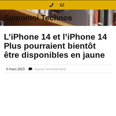
Skip
to
content
Samomoi Technos
L’iPhone 14 et l’iPhone 14
Plus pourraient bientôt
être disponibles en jaune
6 mars 2023
Aucun commentaire