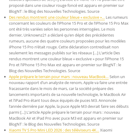
proposé dans une couleur rouge foncé est apparu en premier sur
BlogNT : le Blog des Nouvelles Technologies. Source
Des rendus montrent une couleur bleue « exclusive »…
Les rumeurs
concernant les couleurs de l’iPhone 15 Pro et de l’iPhone 15 Pro Max
ont été très variées selon les personnes interrogées. Le mois
dernier, Unknownz21 a déclaré qu’en dépit des précédentes
rumeurs, aucune des quatre couleurs proposées pour les modèles
iPhone 15 Pro n’était rouge. Cette déclaration contredisait non
seulement les messages publiés sur les réseaux […] L’article Des
rendus montrent une couleur bleue « exclusive » pour l’iPhone 15
Pro et l’iPhone 15 Pro Max est apparu en premier sur BlogNT : le
Blog des Nouvelles Technologies. Source
Apple prépare le terrain pour mars : nouveau MacBook…
Selon un
nouveau rapport d’un analyste de renom, Apple va faire une entrée
fracassante dans le mois de mars, car la société prépare des
lancements importants de sa nouvelle technologie, le MacBook Air
et l’iPad Pro étant tous deux équipés de puces M3. Annoncée
l’année dernière par Apple, la puce Apple M3 devrait faire ses débuts
parmi […] L’article Apple prépare le terrain pour mars : nouveau
MacBook Air et iPad Pro avec puce M3 est apparu en premier sur
BlogNT : le Blog des Nouvelles Technologies. Source
Xiaomi TV S Pro Mini LED 2026 : des téléviseurs 4K…
Xiaomi