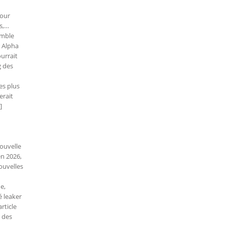
pour
s,…
emble
n Alpha
ourrait
g des
es plus
erait
]
nouvelle
en 2026,
ouvelles
e,
é leaker
rticle
g des