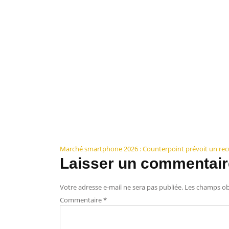
Navigation
Marché smartphone 2026 : Counterpoint prévoit un recu
Laisser un commentair
de
l’article
Votre adresse e-mail ne sera pas publiée.
Les champs obl
Commentaire
*