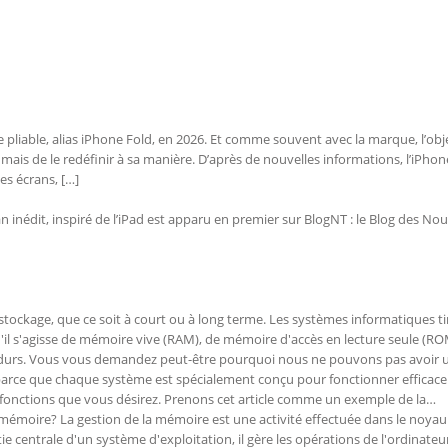
pliable, alias iPhone Fold, en 2026. Et comme souvent avec la marque, l’obje
ais de le redéfinir à sa manière. D’après de nouvelles informations, l’iPhon
es écrans, […]
n inédit, inspiré de l’iPad est apparu en premier sur BlogNT : le Blog des Nou
tockage, que ce soit à court ou à long terme. Les systèmes informatiques ti
'il s'agisse de mémoire vive (RAM), de mémoire d'accès en lecture seule (RO
 durs. Vous vous demandez peut-être pourquoi nous ne pouvons pas avoir 
t parce que chaque système est spécialement conçu pour fonctionner effica
 fonctions que vous désirez. Prenons cet article comme un exemple de la…
 mémoire? La gestion de la mémoire est une activité effectuée dans le noyau
e centrale d'un système d'exploitation, il gère les opérations de l'ordinateu