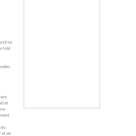
ctif ne
e Fold
velles
rent
M) et
une
cement
 du
r et de