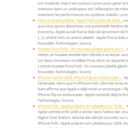
son matériel, mais il est surtout connu pour gérer la
mémoire dans un ordinateur est l'affectation de mé
maintenir les performances du système stables. La 
Vers un avenir pliable : Apple fixe la date de 2026…
Les
que nous ayons désormais une potentielle fenêtre de 
Economy, Apple aurait fixé la date de lancement de l’i
[…] L’article Vers un avenir pliable : Apple fixe la d
Nouvelles Technologies. Source
Huawei Pura Fold : Un nouveau pliable géant pour…
L
nettes, et Huawei semble bien décidé à ne laisser aucu
sur deux nouveaux modèles Pura, dont un appareil au fo
L’article Huawei Pura Fold : Un nouveau pliable géant
Nouvelles Technologies. Source
iPhone Fold en 2026, iPhone Flip en embuscade :…
Ap
l’attendait. Alors que l’« iPhone Fold » (format livre
fuite affirme que Apple a déjà testé un prototype « fli
iPhone Flip en embuscade : Apple testerait déjà le fo
Technologies. Source
iPhone Fold : Apple prépare son pliable pour 2026,…
A
Apple semble enfin prêt à entrer dans l’arène des sma
Digital Chat Station, dévoile des détails concrets sur 
iPhone Fold : Apple prépare son pliable pour 2026, écr