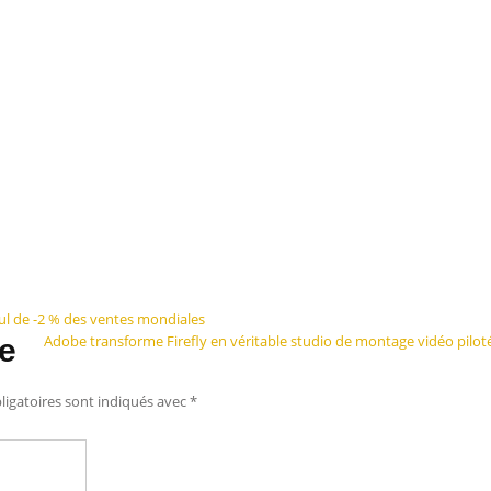
l de -2 % des ventes mondiales
Adobe transforme Firefly en véritable studio de montage vidéo piloté 
e
igatoires sont indiqués avec
*