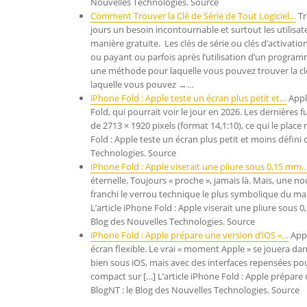
Nouvelles Technologies. Source
Comment Trouver la Clé de Série de Tout Logiciel…
Tr
jours un besoin incontournable et surtout les utilisateu
manière gratuite. Les clés de série ou clés d’activat
ou payant ou parfois après l’utilisation d’un program
une méthode pour laquelle vous pouvez trouver la clé d
laquelle vous pouvez →…
iPhone Fold : Apple teste un écran plus petit et…
Apple
Fold, qui pourrait voir le jour en 2026. Les dernières 
de 2713 × 1920 pixels (format 14,1:10), ce qui le plac
Fold : Apple teste un écran plus petit et moins défini
Technologies. Source
iPhone Fold : Apple viserait une pliure sous 0,15 mm
éternelle. Toujours « proche », jamais là. Mais, une 
franchi le verrou technique le plus symbolique du march
L’article iPhone Fold : Apple viserait une pliure sou
Blog des Nouvelles Technologies. Source
iPhone Fold : Apple prépare une version d’iOS «…
Appl
écran flexible. Le vrai « moment Apple » se jouera dan
bien sous iOS, mais avec des interfaces repensées pour
compact sur […] L’article iPhone Fold : Apple prépare
BlogNT : le Blog des Nouvelles Technologies. Source