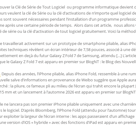
ouver la Clé de Série de Tout Logiciel ou programme informatique devient 
rs veulent la clé de Série ou la clé d’activations de n’importe quel logiciel d
ions sont souvent nécessaires pendant l’installation d’un programme professi
me après une certaine période de temps. Alors dans cet article, nous allons 
e série ou la clé d’activation de tout logiciel gratuitement. Voici la méthod
 travaillerait activement sur un prototype de smartphone pliable, alias iP
fuites techniques révèlent un écran intérieur de 7,58 pouces, associé à une dé
e nettement en deçà du futur Galaxy Z Fold 7 de Samsung, attendu […] L’articl
 que le Galaxy Z Fold 7 est apparu en premier sur BlogNT : le Blog des Nouvel
…
Depuis des années, l’iPhone pliable, alias iPhone Fold, ressemble à une ru
nouvelle salve d’informations en provenance de Weibo suggère que Apple aura
é : la pliure, ce fameux pli au milieu de l’écran qui trahit encore la plupart 
s 0,15 mm et un lancement à l’automne 2026 est apparu en premier sur BlogNT 
e ne lancera pas son premier iPhone pliable uniquement avec une charnièr
s le logiciel. D’après Bloomberg, l’iPhone Fold (attendu pour l’automne) tour
 exploiter la largeur de l’écran interne : les apps passeraient d’un affichage
 une version d’iOS « hybride » avec des fonctions d’iPad est apparu en premie