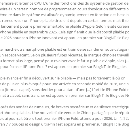
 mémoire et le temps CPU. L'une des fonctions clés du système de gestion de
moire à un certain nombre de programmes en cours d'exécution différents 
mémoire dans le système est allouée dynamiquement en fonction des besoin
 rumeurs sur un iPhone pliable circulent depuis un certain temps, mais il s
lancement pour le premier smartphone pliable d’Apple. Selon le site corée
Phone pliable en septembre 2026. Cela signifierait que le dispositif pliable p
ate de 2026 pour son iPhone innovant est apparu en premier sur BlogNT : le Blo
e marché du smartphone pliable est en train de se scinder en sous-catégori
n espace vacant. Selon plusieurs fuites récentes, la marque chinoise travaill
rmat plus large, pensé pour rivaliser avec le futur pliable d’Apple, alias […
 pour écraser l’iPhone Fold ? est apparu en premier sur BlogNT : le Blog des
ple avance enfin à découvert sur le pliable — mais pas forcément là où on
) est de plus en plus évoqué pour une arrivée en seconde moitié de 2026, une 
p » (format clapet), sans décider pour autant d’une […] L’article iPhone Fold 
rmat à clapet, sans trancher est apparu en premier sur BlogNT : le Blog des N
près des années de rumeurs, de brevets mystérieux et de silence stratégiqu
rtphones pliables. Une nouvelle fuite venue de Chine, partagée par le réput
ce qui pourrait être le tout premier iPhone Fold, attendu pour 2026. Un […] L’a
an 7,7 pouces et design ultra-fin ! est apparu en premier sur BlogNT : le Blo