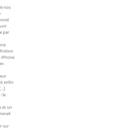
de nos
e
onnel
voir
e par
hone
finition
e iPhone
les
meur
it enfin
[…]
: le
e et un
nerait
r sur