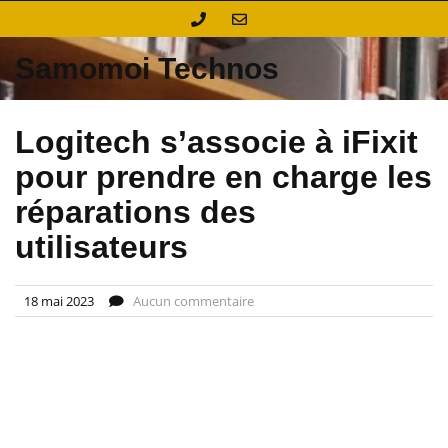
Skip
to
content
Samomoi Technos
Logitech s’associe à iFixit
pour prendre en charge les
réparations des
utilisateurs
18 mai 2023
Aucun commentaire