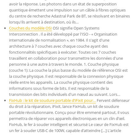
avoir la réponse. Les photons dans un état de superposition
quantique émettent une impulsion sur un câble à fibres optiques
du centre de recherche Adastral Park de BT, se résolvant en binaires
lorsqu'ils arrivent à destination, où ils…
Couches du modèle OSI
OSI signifie Open Systems
Interconnection . Il a été développé par l'ISO - « Organisation
internationale de normalisation », en 1984. Il s'agit d'une
architecture à 7 couches avec chaque couche ayant des
fonctionnalités spécifiques à exécuter. Toutes ces 7 couches
travaillent en collaboration pour transmettre les données d'une
personne à une autre à travers le monde. 1. Couche physique
(couche 1): La couche la plus basse du modèle de référence OSI est
la couche physique. Il est responsable de la connexion physique
réelle entre les appareils. La couche physique contient des
informations sous forme de bits. Il est responsable de la
transmission des bits individuels d'un nœud au suivant. Lors…
FixHub : le kit de soudure portable d’iFixit pour…
Fervent défenseur
du droit à la réparation, iFixit, lance FixHub, un kit de soudure
portable révolutionnaire. Conçu pour être emmené partout, il vous
permettra de réparer vos appareils électroniques en un clin d’œil.
FixHub, le fer à souder intelligent et sécurisé Le cœur de FixHub est
un fer à souder USB-C de 100W, capable d’atteindre […] L’article