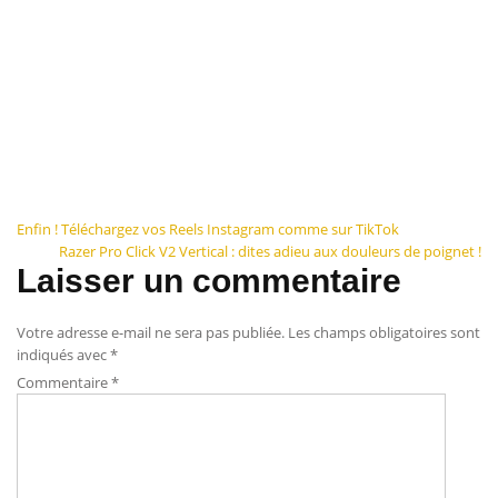
Navigation
Enfin ! Téléchargez vos Reels Instagram comme sur TikTok
Razer Pro Click V2 Vertical : dites adieu aux douleurs de poignet !
de
Laisser un commentaire
l’article
Votre adresse e-mail ne sera pas publiée.
Les champs obligatoires sont
indiqués avec
*
Commentaire
*