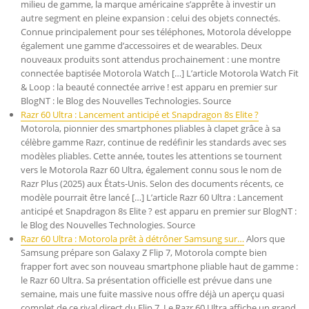
milieu de gamme, la marque américaine s’apprête à investir un
autre segment en pleine expansion : celui des objets connectés.
Connue principalement pour ses téléphones, Motorola développe
également une gamme d’accessoires et de wearables. Deux
nouveaux produits sont attendus prochainement : une montre
connectée baptisée Motorola Watch […] L’article Motorola Watch Fit
& Loop : la beauté connectée arrive ! est apparu en premier sur
BlogNT : le Blog des Nouvelles Technologies. Source
Razr 60 Ultra : Lancement anticipé et Snapdragon 8s Elite ?
Motorola, pionnier des smartphones pliables à clapet grâce à sa
célèbre gamme Razr, continue de redéfinir les standards avec ses
modèles pliables. Cette année, toutes les attentions se tournent
vers le Motorola Razr 60 Ultra, également connu sous le nom de
Razr Plus (2025) aux États-Unis. Selon des documents récents, ce
modèle pourrait être lancé […] L’article Razr 60 Ultra : Lancement
anticipé et Snapdragon 8s Elite ? est apparu en premier sur BlogNT :
le Blog des Nouvelles Technologies. Source
Razr 60 Ultra : Motorola prêt à détrôner Samsung sur…
Alors que
Samsung prépare son Galaxy Z Flip 7, Motorola compte bien
frapper fort avec son nouveau smartphone pliable haut de gamme :
le Razr 60 Ultra. Sa présentation officielle est prévue dans une
semaine, mais une fuite massive nous offre déjà un aperçu quasi
complet de ce rival direct du Flip 7. Le Razr 60 Ultra affiche un grand