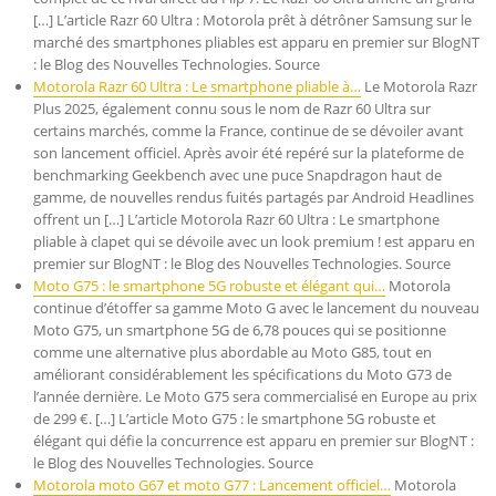
[…] L’article Razr 60 Ultra : Motorola prêt à détrôner Samsung sur le
marché des smartphones pliables est apparu en premier sur BlogNT
: le Blog des Nouvelles Technologies. Source
Motorola Razr 60 Ultra : Le smartphone pliable à…
Le Motorola Razr
Plus 2025, également connu sous le nom de Razr 60 Ultra sur
certains marchés, comme la France, continue de se dévoiler avant
son lancement officiel. Après avoir été repéré sur la plateforme de
benchmarking Geekbench avec une puce Snapdragon haut de
gamme, de nouvelles rendus fuités partagés par Android Headlines
offrent un […] L’article Motorola Razr 60 Ultra : Le smartphone
pliable à clapet qui se dévoile avec un look premium ! est apparu en
premier sur BlogNT : le Blog des Nouvelles Technologies. Source
Moto G75 : le smartphone 5G robuste et élégant qui…
Motorola
continue d’étoffer sa gamme Moto G avec le lancement du nouveau
Moto G75, un smartphone 5G de 6,78 pouces qui se positionne
comme une alternative plus abordable au Moto G85, tout en
améliorant considérablement les spécifications du Moto G73 de
l’année dernière. Le Moto G75 sera commercialisé en Europe au prix
de 299 €. […] L’article Moto G75 : le smartphone 5G robuste et
élégant qui défie la concurrence est apparu en premier sur BlogNT :
le Blog des Nouvelles Technologies. Source
Motorola moto G67 et moto G77 : Lancement officiel…
Motorola