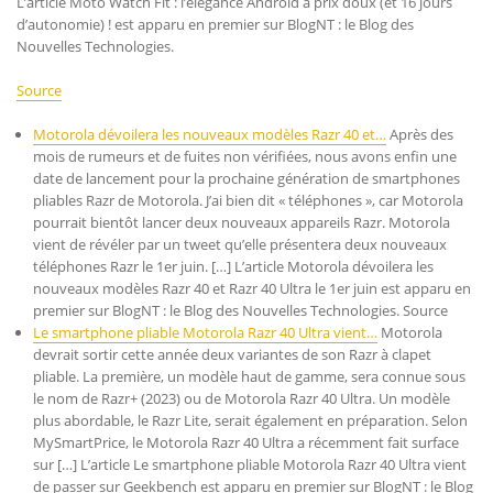
L’article Moto Watch Fit : l’élégance Android à prix doux (et 16 jours
d’autonomie) ! est apparu en premier sur BlogNT : le Blog des
Nouvelles Technologies.
Source
Motorola dévoilera les nouveaux modèles Razr 40 et…
Après des
mois de rumeurs et de fuites non vérifiées, nous avons enfin une
date de lancement pour la prochaine génération de smartphones
pliables Razr de Motorola. J’ai bien dit « téléphones », car Motorola
pourrait bientôt lancer deux nouveaux appareils Razr. Motorola
vient de révéler par un tweet qu’elle présentera deux nouveaux
téléphones Razr le 1er juin. […] L’article Motorola dévoilera les
nouveaux modèles Razr 40 et Razr 40 Ultra le 1er juin est apparu en
premier sur BlogNT : le Blog des Nouvelles Technologies. Source
Le smartphone pliable Motorola Razr 40 Ultra vient…
Motorola
devrait sortir cette année deux variantes de son Razr à clapet
pliable. La première, un modèle haut de gamme, sera connue sous
le nom de Razr+ (2023) ou de Motorola Razr 40 Ultra. Un modèle
plus abordable, le Razr Lite, serait également en préparation. Selon
MySmartPrice, le Motorola Razr 40 Ultra a récemment fait surface
sur […] L’article Le smartphone pliable Motorola Razr 40 Ultra vient
de passer sur Geekbench est apparu en premier sur BlogNT : le Blog