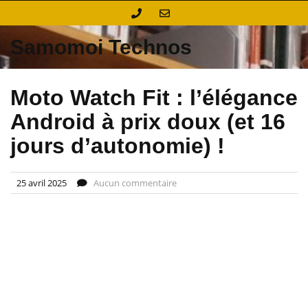
Skip
to
content
Samomoi Technos
Moto Watch Fit : l’élégance
Android à prix doux (et 16
jours d’autonomie) !
25 avril 2025
Aucun commentaire