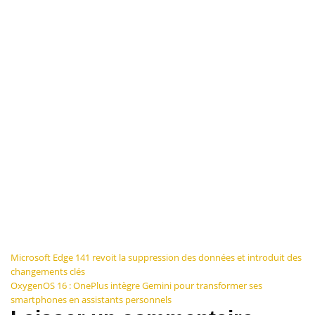
Navigation
Microsoft Edge 141 revoit la suppression des données et introduit des
changements clés
de
OxygenOS 16 : OnePlus intègre Gemini pour transformer ses
smartphones en assistants personnels
l’article