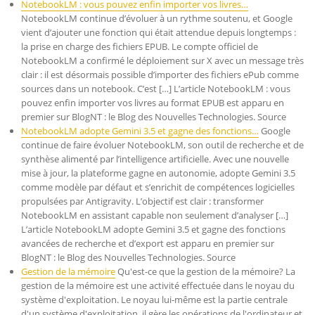
NotebookLM : vous pouvez enfin importer vos livres…
NotebookLM continue d’évoluer à un rythme soutenu, et Google
vient d’ajouter une fonction qui était attendue depuis longtemps :
la prise en charge des fichiers EPUB. Le compte officiel de
NotebookLM a confirmé le déploiement sur X avec un message très
clair : il est désormais possible d’importer des fichiers ePub comme
sources dans un notebook. C’est […] L’article NotebookLM : vous
pouvez enfin importer vos livres au format EPUB est apparu en
premier sur BlogNT : le Blog des Nouvelles Technologies. Source
NotebookLM adopte Gemini 3.5 et gagne des fonctions…
Google
continue de faire évoluer NotebookLM, son outil de recherche et de
synthèse alimenté par l’intelligence artificielle. Avec une nouvelle
mise à jour, la plateforme gagne en autonomie, adopte Gemini 3.5
comme modèle par défaut et s’enrichit de compétences logicielles
propulsées par Antigravity. L’objectif est clair : transformer
NotebookLM en assistant capable non seulement d’analyser […]
L’article NotebookLM adopte Gemini 3.5 et gagne des fonctions
avancées de recherche et d’export est apparu en premier sur
BlogNT : le Blog des Nouvelles Technologies. Source
Gestion de la mémoire
Qu'est-ce que la gestion de la mémoire? La
gestion de la mémoire est une activité effectuée dans le noyau du
système d'exploitation. Le noyau lui-même est la partie centrale
d'un système d'exploitation, il gère les opérations de l'ordinateur et