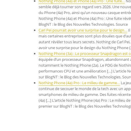
Nothing Phone (4a) et Phone (4a) Pro : Une fuite…
Not
semble déjà tourner son regard vers 2026. Une nouvel
du Phone (4a) Pro, ainsi qu’un nouveau casque entrée 
Nothing Phone (4a) et Phone (4a) Pro : Une fuite rév
BlogNT : le Blog des Nouvelles Technologies. Source
Carl Pei pourrait avoir une surprise pour le design…
Il
mais certaines entreprises sont plus douées que d’au
autant révéler tous leurs secrets. Nothing de Carl Pei, 
avoir une surprise pour le design du Nothing Phone (
Nothing Phone (3a) : Le processeur Snapdragon est 
équipée d’un processeur Snapdragon, abandonnant ain
notamment le Nothing Phone (2a). Le PDG de Nothing,
performances CPU et une amélioration […] L’article 
sur BlogNT : le Blog des Nouvelles Technologies. Sour
Nothing Phone (4a) Pro : Le milieu de gamme…
La jeu
continue de secouer le monde de la tech avec un appar
smartphones de milieu de gamme. Des fuites récente
(4a) […] L’article Nothing Phone (4a) Pro : Le milieu 
premier sur BlogNT : le Blog des Nouvelles Technolog