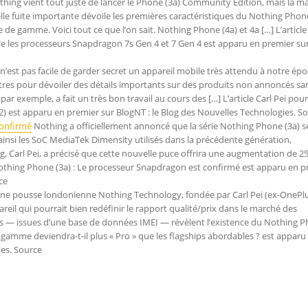
hing vient tout juste de lancer le Phone (3a) Community Edition, mais la m
le fuite importante dévoile les premières caractéristiques du Nothing Phone
de gamme. Voici tout ce que l’on sait. Nothing Phone (4a) et 4a […] L’article
èle les processeurs Snapdragon 7s Gen 4 et 7 Gen 4 est apparu en premier su
 n’est pas facile de garder secret un appareil mobile très attendu à notre ép
tres pour dévoiler des détails importants sur des produits non annoncés sa
par exemple, a fait un très bon travail au cours des […] L’article Carl Pei pour
2) est apparu en premier sur BlogNT : le Blog des Nouvelles Technologies. S
confirmé
Nothing a officiellement annoncé que la série Nothing Phone (3a) s
si les SoC MediaTek Dimensity utilisés dans la précédente génération,
 Carl Pei, a précisé que cette nouvelle puce offrira une augmentation de 2
Nothing Phone (3a) : Le processeur Snapdragon est confirmé est apparu en p
ce
ne pousse londonienne Nothing Technology, fondée par Carl Pei (ex-OnePlu
eil qui pourrait bien redéfinir le rapport qualité/prix dans le marché des
s — issues d’une base de données IMEI — révèlent l’existence du Nothing 
de gamme deviendra-t-il plus « Pro » que les flagships abordables ? est apparu
ies. Source