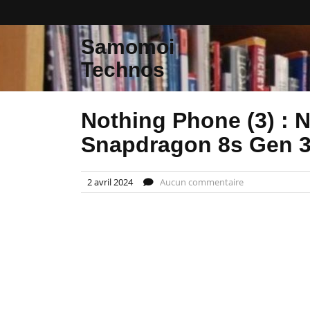
Skip
to
content
Samomoi
Technos
Nothing Phone (3) : 
Snapdragon 8s Gen 3
2 avril 2024
Aucun commentaire