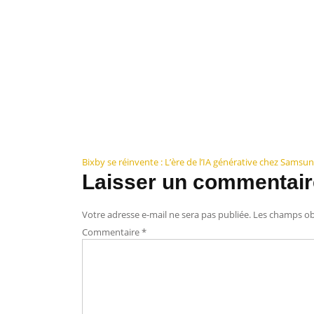
Navigation
Bixby se réinvente : L’ère de l’IA générative chez Samsu
Laisser un commentair
de
l’article
Votre adresse e-mail ne sera pas publiée.
Les champs obl
Commentaire
*