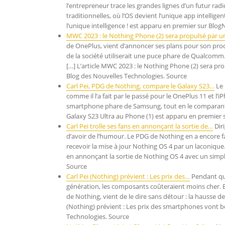
l’entrepreneur trace les grandes lignes d’un futur rad
traditionnelles, où l’OS devient l’unique app intellige
l’unique intelligence ! est apparu en premier sur Blog
MWC 2023 : le Nothing Phone (2) sera propulsé par 
de OnePlus, vient d’annoncer ses plans pour son pro
de la société utiliserait une puce phare de Qualcomm.
[…] L’article MWC 2023 : le Nothing Phone (2) sera pr
Blog des Nouvelles Technologies. Source
Carl Pei, PDG de Nothing, compare le Galaxy S23…
Le 
comme il l’a fait par le passé pour le OnePlus 11 et l’iP
smartphone phare de Samsung, tout en le comparant a
Galaxy S23 Ultra au Phone (1) est apparu en premier 
Carl Pei trolle ses fans en annonçant la sortie de…
Diri
d’avoir de l’humour. Le PDG de Nothing en a encore f
recevoir la mise à jour Nothing OS 4 par un laconique… 
en annonçant la sortie de Nothing OS 4 avec un simpl
Source
Carl Pei (Nothing) prévient : Les prix des…
Pendant qui
génération, les composants coûteraient moins cher. En 
de Nothing, vient de le dire sans détour : la hausse d
(Nothing) prévient : Les prix des smartphones vont b
Technologies. Source