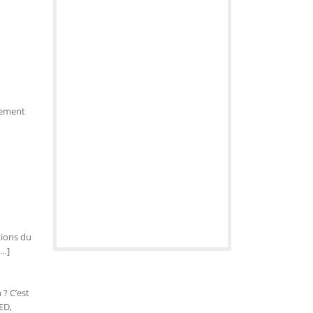
ncement
tions du
[…]
 ? C’est
ED,