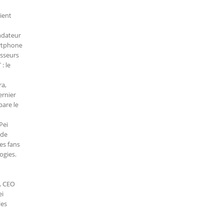
vient
ondateur
artphone
esseurs
: le
ra,
ernier
pare le
Pei
 de
ses fans
ogies.
i, CEO
ei
les