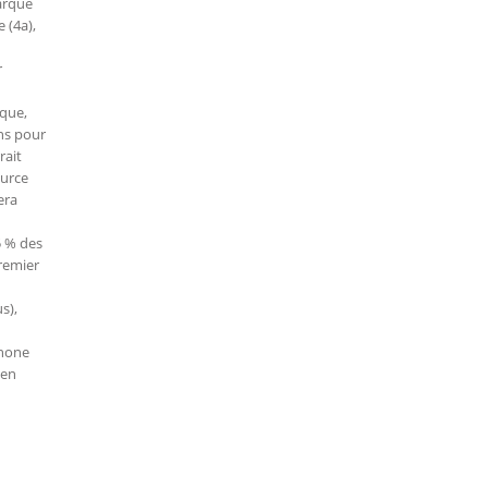
arque
 (4a),
r
oque,
ns pour
rait
ource
era
5 % des
remier
s),
Phone
 en