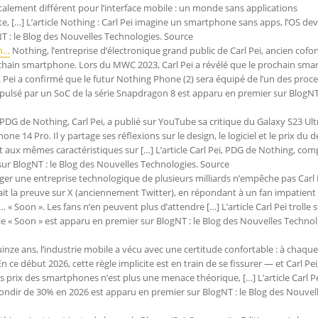
icalement différent pour l’interface mobile : un monde sans applications
nte, […] L’article Nothing : Carl Pei imagine un smartphone sans apps, l’OS de
NT : le Blog des Nouvelles Technologies. Source
un…
Nothing, l’entreprise d’électronique grand public de Carl Pei, ancien cof
chain smartphone. Lors du MWC 2023, Carl Pei a révélé que le prochain sm
 Pei a confirmé que le futur Nothing Phone (2) sera équipé de l’un des proc
opulsé par un SoC de la série Snapdragon 8 est apparu en premier sur BlogNT 
PDG de Nothing, Carl Pei, a publié sur YouTube sa critique du Galaxy S23 Ult
hone 14 Pro. Il y partage ses réflexions sur le design, le logiciel et le prix du d
ux mêmes caractéristiques sur […] L’article Carl Pei, PDG de Nothing, com
sur BlogNT : le Blog des Nouvelles Technologies. Source
ger une entreprise technologique de plusieurs milliards n’empêche pas Carl 
ait la preuve sur X (anciennement Twitter), en répondant à un fan impatient
« Soon ». Les fans n’en peuvent plus d’attendre […] L’article Carl Pei trolle 
e « Soon » est apparu en premier sur BlogNT : le Blog des Nouvelles Technol
nze ans, l’industrie mobile a vécu avec une certitude confortable : à chaque
ce début 2026, cette règle implicite est en train de se fissurer — et Carl Pe
es prix des smartphones n’est plus une menace théorique, […] L’article Carl P
ondir de 30% en 2026 est apparu en premier sur BlogNT : le Blog des Nouvel