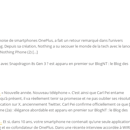
inoise de smartphones OnePlus, a fait un retour remarqué dans l’univers
g. Depuis sa création, Nothing a su secouer le monde de la tech avec le la
e Nothing Phone (2) […]
e avec Snapdragon 8s Gen 3 ? est apparu en premier sur BlogNT : le Blog des
…
« Nouvelle année. Nouveau téléphone ». C’est ainsi que Carl Pei entame
squ’à présent, il va réellement tenir sa promesse et ne pas oublier ses résolu
ation sur X, anciennement Twitter, Carl Pei confirme officiellement ce que 
one (2a) : élégance abordable est apparu en premier sur BlogNT : le Blog des
,…
Et si, dans 10 ans, votre smartphone ne contenait qu’une seule application
ng et ex-cofondateur de OnePlus. Dans une récente interview accordée à WIR