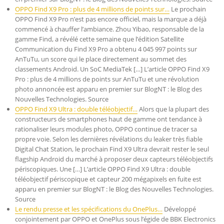
OPPO Find X9 Pro : plus de 4 millions de points sur…
Le prochain
OPPO Find X9 Pro n’est pas encore officiel, mais la marque a déjà
commencé à chauffer l’ambiance. Zhou Yibao, responsable de la
gamme Find, a révélé cette semaine que l’édition Satellite
Communication du Find X9 Pro a obtenu 4 045 997 points sur
AnTuTu, un score qui le place directement au sommet des
classements Android. Un SoC MediaTek […] L’article OPPO Find X9
Pro : plus de 4 millions de points sur AnTuTu et une révolution
photo annoncée est apparu en premier sur BlogNT : le Blog des
Nouvelles Technologies. Source
OPPO Find X9 Ultra : double téléobjectif…
Alors que la plupart des
constructeurs de smartphones haut de gamme ont tendance à
rationaliser leurs modules photo, OPPO continue de tracer sa
propre voie. Selon les dernières révélations du leaker très fiable
Digital Chat Station, le prochain Find X9 Ultra devrait rester le seul
flagship Android du marché à proposer deux capteurs téléobjectifs
périscopiques. Une […] L’article OPPO Find X9 Ultra : double
téléobjectif périscopique et capteur 200 mégapixels en fuite est
apparu en premier sur BlogNT : le Blog des Nouvelles Technologies.
Source
Le rendu presse et les spécifications du OnePlus…
Développé
conjointement par OPPO et OnePlus sous l’égide de BBK Electronics