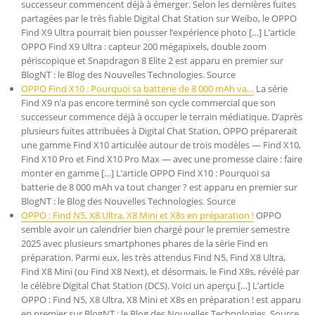
successeur commencent déjà à émerger. Selon les dernières fuites
partagées par le très fiable Digital Chat Station sur Weibo, le OPPO
Find X9 Ultra pourrait bien pousser l’expérience photo […] L’article
OPPO Find X9 Ultra : capteur 200 mégapixels, double zoom
périscopique et Snapdragon 8 Elite 2 est apparu en premier sur
BlogNT : le Blog des Nouvelles Technologies. Source
OPPO Find X10 : Pourquoi sa batterie de 8 000 mAh va…
La série
Find X9 n’a pas encore terminé son cycle commercial que son
successeur commence déjà à occuper le terrain médiatique. D’après
plusieurs fuites attribuées à Digital Chat Station, OPPO préparerait
une gamme Find X10 articulée autour de trois modèles — Find X10,
Find X10 Pro et Find X10 Pro Max — avec une promesse claire : faire
monter en gamme […] L’article OPPO Find X10 : Pourquoi sa
batterie de 8 000 mAh va tout changer ? est apparu en premier sur
BlogNT : le Blog des Nouvelles Technologies. Source
OPPO : Find N5, X8 Ultra, X8 Mini et X8s en préparation !
OPPO
semble avoir un calendrier bien chargé pour le premier semestre
2025 avec plusieurs smartphones phares de la série Find en
préparation. Parmi eux, les très attendus Find N5, Find X8 Ultra,
Find X8 Mini (ou Find X8 Next), et désormais, le Find X8s, révélé par
le célèbre Digital Chat Station (DCS). Voici un aperçu […] L’article
OPPO : Find N5, X8 Ultra, X8 Mini et X8s en préparation ! est apparu
en premier sur BlogNT : le Blog des Nouvelles Technologies. Source