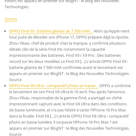
inédits est apparu en premier sur BlogNT : le Blog des Nouvelles
Technologies.
Source
OPPO Find X9 : batterie géante de 7 500 mAh…
Alors qu’Apple vient
tout juste de dévoiler son iPhone 17, OPPO prépare déjà la riposte.
Zhou Yibao, chef de produit chez la marque, a confirmé plusieurs
détails clés de la série Find X9, notamment la capacité
impressionnante des batteries. Find X9 / X9 Pro : Des batteries
record sur les deux modèles Le Find X9 […] L’article OPPO Find X9 :
batterie géante de 7 500 mAh confirmée avant le lancement est
apparu en premier sur BlogNT : le Blog des Nouvelles Technologies.
Source
OPPO Find X8 Ultra : comparatif photo en basse…
OPPO a confirmé
le lancement de son Find X8 Ultra le 10 avril. Peu après l’annonce,
Zhou Yibao, responsable de la gamme Find, a partagé un cliché
impressionnant capturé avec le Find X8 Ultra dans des conditions
de basse luminosité, et n’a pas hésité à tacler l’iPhone 16 Pro Max
dans la foulée. Find X8 […] L’article OPPO Find X8 Ultra : comparatif
photo en basse lumière, il surpasse l’iPhone 16 Pro Max ? est
apparu en premier sur BlogNT : le Blog des Nouvelles Technologies.
Source