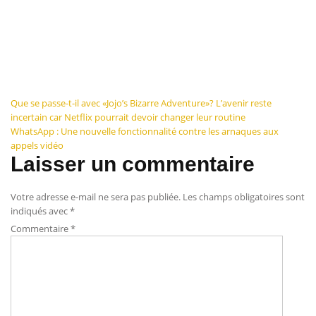
Navigation
Que se passe-t-il avec «Jojo’s Bizarre Adventure»? L’avenir reste
incertain car Netflix pourrait devoir changer leur routine
de
WhatsApp : Une nouvelle fonctionnalité contre les arnaques aux
appels vidéo
l’article
Laisser un commentaire
Votre adresse e-mail ne sera pas publiée.
Les champs obligatoires sont
indiqués avec
*
Commentaire
*