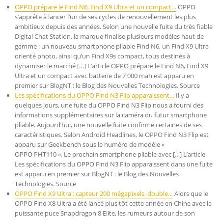
OPPO prépare le Find N6, Find X9 Ultra et un compact…
OPPO
s’apprête à lancer l’un de ses cycles de renouvellement les plus
ambitieux depuis des années. Selon une nouvelle fuite du très fiable
Digital Chat Station, la marque finalise plusieurs modèles haut de
gamme : un nouveau smartphone pliable Find N6, un Find X9 Ultra
orienté photo, ainsi qu’un Find X9s compact, tous destinés à
dynamiser le marché […] L’article OPPO prépare le Find N6, Find X9
Ultra et un compact avec batterie de 7 000 mah est apparu en
premier sur BlogNT : le Blog des Nouvelles Technologies. Source
Les spécifications du OPPO Find N3 Flip apparaissent…
Il y a
quelques jours, une fuite du OPPO Find N3 Flip nous a fourni des
informations supplémentaires sur la caméra du futur smartphone
pliable. Aujourd’hui, une nouvelle fuite confirme certaines de ses
caractéristiques. Selon Android Headlines, le OPPO Find N3 Flip est
apparu sur Geekbench sous le numéro de modèle «
OPPO PHT110 ». Le prochain smartphone pliable avec […] L’article
Les spécifications du OPPO Find N3 Flip apparaissent dans une fuite
est apparu en premier sur BlogNT : le Blog des Nouvelles
Technologies. Source
OPPO Find X9 Ultra : capteur 200 mégapixels, double…
Alors que le
OPPO Find X8 Ultra a été lancé plus tôt cette année en Chine avec la
puissante puce Snapdragon 8 Elite, les rumeurs autour de son