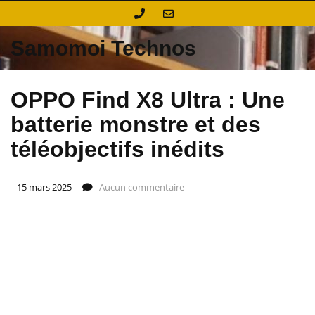
Skip
to
content
Samomoi Technos
OPPO Find X8 Ultra : Une
batterie monstre et des
téléobjectifs inédits
15 mars 2025
Aucun commentaire