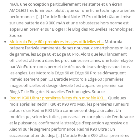
mAh, une conception particulièrement résistante et un écran
AMOLED très lumineux, plutôt que sur une fiche technique orientée
performances […] L’article Redmi Note 17 Pro officiel : Xiaomi mise
sur une batterie de 9 000 mAh et une robustesse hors norme est
apparu en premier sur BlogNT : le Blog des Nouvelles Technologies.
Source
Motorola Edge 60 : premières images officielles et…
Motorola
prépare l’arrivée imminente de ses nouveaux smartphones milieu
de gamme, les Edge 60 et Edge 60 Pro. Alors que leur lancement
officiel est attendu dans les prochaines semaines, une fuite relayée
par WinFuture nous permet de découvrir leurs designs sous tous
les angles. Les Motorola Edge 60 et Edge 60 Pro se démarquent
immédiatement par […] L’article Motorola Edge 60 : premières
images officielles et design dévoilé ! est apparu en premier sur
BlogNT : le Blog des Nouvelles Technologies. Source
Redmi K90 Ultra : premières fuites d’un modèle XXL…
Quelques
mois après les Redmi K90 et K90 Pro Max, les premières rumeurs
autour d’un Redmi K90 Ultra commencent déjà à circuler. Un
modèle qui, selon les fuites, pousserait encore plus loin l’endurance
et la puissance, confirmant la stratégie d’expansion agressive de
Xiaomi sur le segment performance. Redmi K90 Ultra : Un
successeur attendu, déjà […] L’article Redmi K90 Ultra : premières