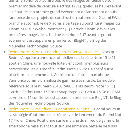
des smartphones Xiaomi a publié des images officielles de son
premier modèle de véhicule électrique (VE), quelques heures avant
le début de son premier grand événement de lancement depuis
l’annonce de ses projets de construction automobile. Xiaomi EV, la
branche automobile de Xiaomi, a partagé aujourd’hui 9 images du
Xiaomi SU7 sur Weibo, montrant […] L’article Xiaomi dévoile les
premières images de sa berline électrique SU7 avant le grand
événement est apparu en premier sur BlogNT : le Blog des
Nouvelles Technologies. Source
Redmi Note 15 Pro+ : Snapdragon 7s Gen 4, 16 Go de…
Alors que
Redmi s’apprête à annoncer officiellement la série Note 15 le 21
août en Chine, une nouvelle fuite vient confirmer plusieurs
caractéristiques du modèle Redmi Note 15 Pro+. Repéré sur la
plateforme de benchmark Geekbench, le futur smartphone
s’annonce comme un milieu de gamme très musclé. Le modèle,
référencé sous le numéro 2510ERA8BC, alias Redmi Note 15 […]
L’article Redmi Note 15 Pro+ : Snapdragon 7s Gen 4, 16 Go de RAM
et Android 15 confirmés est apparu en premier sur BlogNT : le Blog
des Nouvelles Technologies. Source
Redmi Note 17 Pro officiel : Xiaomi mise sur une…
Xiaomi poursuit
sa stratégie d’autonomie extrême avec le lancement du Redmi Note
17 Pro en Chine. Positionné sur le marché du milieu de gamme, le
smartphone mise avant tout sur une immense batterie de 9 000