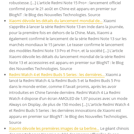
robustesse. […] L’article Redmi Note 15 Pro+ : lancement officiel
confirmé pour le 21 août en Chine est apparu en premier sur
BlogNT : le Blog des Nouvelles Technologies. Source
Xiaomi dévoile les détails du lancement mondial de…
Xiaomi
s’apprête à lancer la série Redmi Note 13 en Inde dans la journée,
pour la première fois en dehors de la Chine. Mais, Xiaomi a
également confirmé le lancement de la série Redmi Note 13 sur les
marchés mondiaux le 15 janvier. Le teaser confirme le lancement
des modèles Redmi Note 13 Pro et Pro+, et la société […] L’article
Xiaomi dévoile les détails du lancement mondial de la série Redmi
Note 13 et accessoires est apparu en premier sur BlogNT : le Blog
des Nouvelles Technologies. Source
Redmi Watch 4 et Redmi Buds 5 Series : les dernières…
Xiaomi a
lancé la Redmi Watch 4, la Redmi Buds 5 et la Redmi Buds 5 Pro
dans le monde entier, comme il l’avait promis, après les avoir
introduites en Chine l’année dernière. Redmi Watch 4 La Redmi
Watch 4 dispose d’un écran AMOLED de 1,97 pouces avec un mode
Always on Display, de plus de 150 modes […] L’article Redmi Watch 4
et Redmi Buds 5 Series : les dernières innovations de Xiaomi est
apparu en premier sur BlogNT : le Blog des Nouvelles Technologies.
Source
Xiaomi dévoile les premières images de sa berline…
Le géant chinois