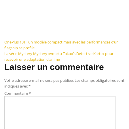
Navigation
OnePlus 13T : un modèle compact mais avec les performances d’un
flagship se profile
de
La série Mystery Mystery «Ameku Takao’s Detective Karte» pour
recevoir une adaptation d’anime
l’article
Laisser un commentaire
Votre adresse e-mail ne sera pas publiée.
Les champs obligatoires sont
indiqués avec
*
Commentaire
*