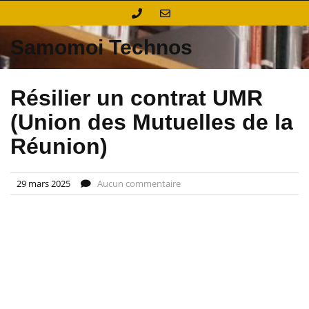
Skip
to
content
Samomoi Technos
Résilier un contrat UMR
(Union des Mutuelles de la
Réunion)
29 mars 2025
Aucun commentaire