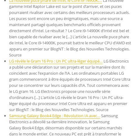
La nouvelle puce phare de Intel, le Core i9-14900K,…
La nouvelle
gamme Intel Raptor Lake est sur le point d’arriver, et ces puces
pourraient rivaliser avec certains des meilleurs processeurs actuels.
Les puces sont encore un peu énigmatiques, mais une source a
maintenant partagé quelques benchmarks officiels provenant
directement d’Intel. Le résultat ? Le Core i9-14900K d’Intel est bel et
bien capable de rivaliser avec le […] L’article La nouvelle puce phare
de Intel, le Core i9-14900K, pourrait battre le meilleur CPU d’AMD est
apparu en premier sur BlogNT : le Blog des Nouvelles Technologies.
Source
LG révèle le Gram 16 Pro : Un PC ultra-léger équipé…
LG Electronics
a publié une déclaration sur ses projets et sur la manière dont ils
coïncident avec l’expansion de l’IA. Les ordinateurs portables LG
gram commenceront à être équipés de processeurs Intel Core Ultra
pour se concentrer sur leurs capacités d’IA. Tout commencera avec
le LG gram 16. LG Electronics propose une nouvelle série
d’ordinateurs […] L’article LG révèle le Gram 16 Pro : Un PC ultra-
léger équipé du processeur Intel Core Ultra est apparu en premier
sur BlogNT : le Blog des Nouvelles Technologies. Source
Samsung Galaxy Book4 Edge : Révolution IA avec…
Samsung
Electronics a dévoilé sa dernière innovation, le Samsung
Galaxy Book4 Edge, désormais disponible sur certains marchés
dans le monde entier. Ce nouveau PC est prêt à transformer le