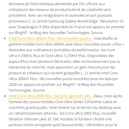
domaine de l’informatique alimentée par l’IA, offrant aux
utilisateurs des niveaux de productivité et de créativité sans
précédent. Avec ses intégrations IA avancées et son puissant
processeur […] L’article Samsung Galaxy Book4 Edge : Révolution IA
avec Snapdragon X Elite disponible en France est apparu en premier
sur BlogNT : le Blog des Nouvelles Technologies. Source
Intel Core Ultra 200HX Plus : De nouvelles puces…
Intel étoffe sa
gamme mobile Core Ultra 200HX avec deux nouvelles puces « Plus »
destinées aux ordinateurs portables de performance : les Core
Ultra 9 290HX Plus et Core Ultra 7 270HX Plus. Disponibles dès
aujourd’hui chez plusieurs fabricants, elles ne bouleversent pas la
hiérarchie du marché, mais apportent un gain mesuré pour les
joueurs et créateurs qui veulent grappiller […] L’article Intel Core
Ultra 200HX Plus : De nouvelles puces boostées pour les laptops
2026 est apparu en premier sur BlogNT : le Blog des Nouvelles
Technologies. Source
Intel Core Ultra 200S Plus : des prix agressifs dès…
Deux mois après
l’arrivée des puces mobiles Core Ultra Series 3 (Panther Lake) en
machines grand public, Intel revient sur le terrain du desktop avec
un rafraîchissement attendu : les Core Ultra 200S Plus, nouvelle
itération d’Arrow Lake. Et, fait notable, le fondeur choisit une
posture moins arrogante qu’à l’accoutumée : 199 dollars pour le