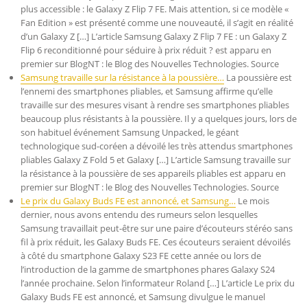
plus accessible : le Galaxy Z Flip 7 FE. Mais attention, si ce modèle «
Fan Edition » est présenté comme une nouveauté, il s’agit en réalité
d’un Galaxy Z […] L’article Samsung Galaxy Z Flip 7 FE : un Galaxy Z
Flip 6 reconditionné pour séduire à prix réduit ? est apparu en
premier sur BlogNT : le Blog des Nouvelles Technologies. Source
Samsung travaille sur la résistance à la poussière…
La poussière est
l’ennemi des smartphones pliables, et Samsung affirme qu’elle
travaille sur des mesures visant à rendre ses smartphones pliables
beaucoup plus résistants à la poussière. Il y a quelques jours, lors de
son habituel événement Samsung Unpacked, le géant
technologique sud-coréen a dévoilé les très attendus smartphones
pliables Galaxy Z Fold 5 et Galaxy […] L’article Samsung travaille sur
la résistance à la poussière de ses appareils pliables est apparu en
premier sur BlogNT : le Blog des Nouvelles Technologies. Source
Le prix du Galaxy Buds FE est annoncé, et Samsung…
Le mois
dernier, nous avons entendu des rumeurs selon lesquelles
Samsung travaillait peut-être sur une paire d’écouteurs stéréo sans
fil à prix réduit, les Galaxy Buds FE. Ces écouteurs seraient dévoilés
à côté du smartphone Galaxy S23 FE cette année ou lors de
l’introduction de la gamme de smartphones phares Galaxy S24
l’année prochaine. Selon l’informateur Roland […] L’article Le prix du
Galaxy Buds FE est annoncé, et Samsung divulgue le manuel