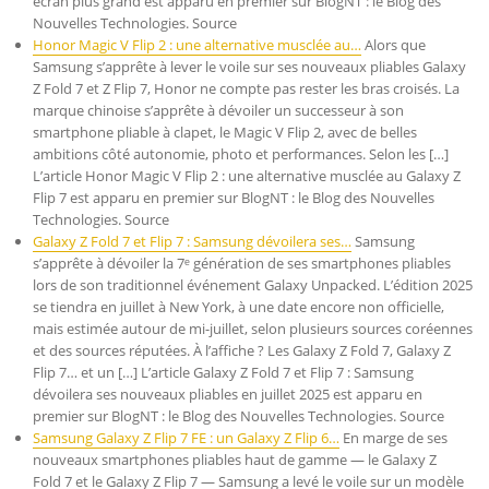
écran plus grand est apparu en premier sur BlogNT : le Blog des
Nouvelles Technologies. Source
Honor Magic V Flip 2 : une alternative musclée au…
Alors que
Samsung s’apprête à lever le voile sur ses nouveaux pliables Galaxy
Z Fold 7 et Z Flip 7, Honor ne compte pas rester les bras croisés. La
marque chinoise s’apprête à dévoiler un successeur à son
smartphone pliable à clapet, le Magic V Flip 2, avec de belles
ambitions côté autonomie, photo et performances. Selon les […]
L’article Honor Magic V Flip 2 : une alternative musclée au Galaxy Z
Flip 7 est apparu en premier sur BlogNT : le Blog des Nouvelles
Technologies. Source
Galaxy Z Fold 7 et Flip 7 : Samsung dévoilera ses…
Samsung
s’apprête à dévoiler la 7ᵉ génération de ses smartphones pliables
lors de son traditionnel événement Galaxy Unpacked. L’édition 2025
se tiendra en juillet à New York, à une date encore non officielle,
mais estimée autour de mi-juillet, selon plusieurs sources coréennes
et des sources réputées. À l’affiche ? Les Galaxy Z Fold 7, Galaxy Z
Flip 7… et un […] L’article Galaxy Z Fold 7 et Flip 7 : Samsung
dévoilera ses nouveaux pliables en juillet 2025 est apparu en
premier sur BlogNT : le Blog des Nouvelles Technologies. Source
Samsung Galaxy Z Flip 7 FE : un Galaxy Z Flip 6…
En marge de ses
nouveaux smartphones pliables haut de gamme — le Galaxy Z
Fold 7 et le Galaxy Z Flip 7 — Samsung a levé le voile sur un modèle