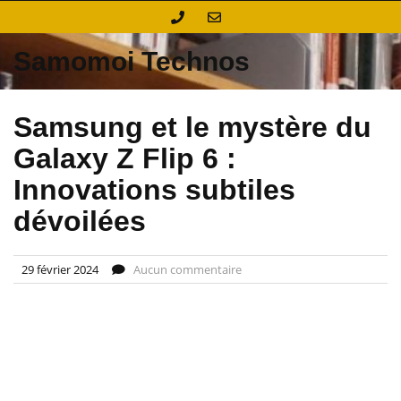
Skip
to
content
Samomoi Technos
Samsung et le mystère du
Galaxy Z Flip 6 :
Innovations subtiles
dévoilées
29 février 2024
Aucun commentaire