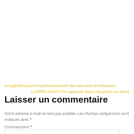
Navigation
Google Drive perd mystérieusement des données d’utilisateurs
Le OPPO Find X7 Pro apparait dans une photo en direct
de
Laisser un commentaire
l’article
Votre adresse e-mail ne sera pas publiée.
Les champs obligatoires sont
indiqués avec
*
Commentaire
*