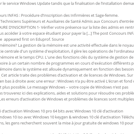
r le service Windows Update tandis que la finalisation de l’installation dem
rs INFAS : Procédure d’Inscription des Infirmières et Sage-femme.
 Techniciens Supérieurs et Auxiliaires de Santé Admis aux Concours d’entrée
RE D’INSCRIPTION 1- Vérifier votre présence sur la liste des admis en rent
ous accéder à votre espace étudiant pour payer la […] The post Concours INF
me appeared first on Eduprof. Source
 mémoire? La gestion de la mémoire est une activité effectuée dans le noyau
e centrale d'un système d'exploitation, il gère les opérations de l'ordinateu
 mémoire et le temps CPU. L'une des fonctions clés du système de gestion de
moire à un certain nombre de programmes en cours d'exécution différents 
mémoire dans le système est allouée dynamiquement en fonction des besoin
…
Cet article traite des problèmes d’activation et de licences de Windows. Sur
en bas à droite avec une erreur : Windows n’a pu être activé L’écran et fond 
nt plus possible. Le message Windows – votre copie de Windows n’est pas
us trouverez ici des explications, aides et solutions pour résoudre ces probl
Les erreurs d’activation de Windows et problèmes de licences sont multiples.
 d’activation Windows 10 pro 64 bits avec Windows 10 clé d’activation
Windows 10 iso avec Windows 10 keygen & windows 10 clé d’activation Téléch
, les gens recherchent souvent la mise à jour gratuite de windows 10 pour