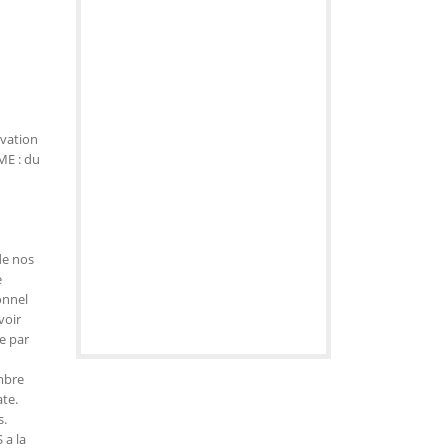
ivation
ME : du
de nos
e
onnel
voir
e par
mbre
te.
s.
 a la