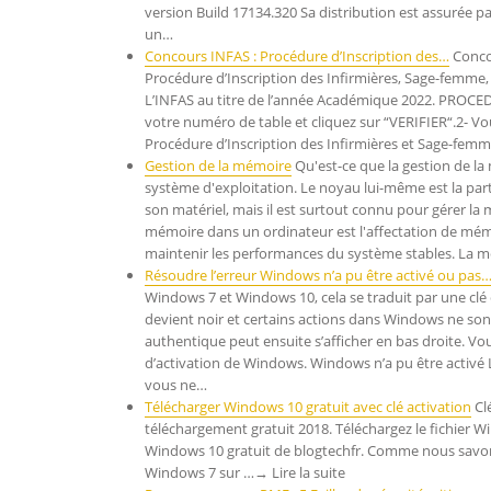
version Build 17134.320 Sa distribution est assurée pa
un…
Concours INFAS : Procédure d’Inscription des…
Concou
Procédure d’Inscription des Infirmières, Sage-femme,
L’INFAS au titre de l’année Académique 2022. PROCEDU
votre numéro de table et cliquez sur “VERIFIER“.2- V
Procédure d’Inscription des Infirmières et Sage-fem
Gestion de la mémoire
Qu'est-ce que la gestion de la
système d'exploitation. Le noyau lui-même est la parti
son matériel, mais il est surtout connu pour gérer la
mémoire dans un ordinateur est l'affectation de mé
maintenir les performances du système stables. La 
Résoudre l’erreur Windows n’a pu être activé ou pas
Windows 7 et Windows 10, cela se traduit par une clé 
devient noir et certains actions dans Windows ne so
authentique peut ensuite s’afficher en bas droite. Vo
d’activation de Windows. Windows n’a pu être activé 
vous ne…
Télécharger Windows 10 gratuit avec clé activation
Clé
téléchargement gratuit 2018. Téléchargez le fichier 
Windows 10 gratuit de blogtechfr. Comme nous savons
Windows 7 sur …→ Lire la suite