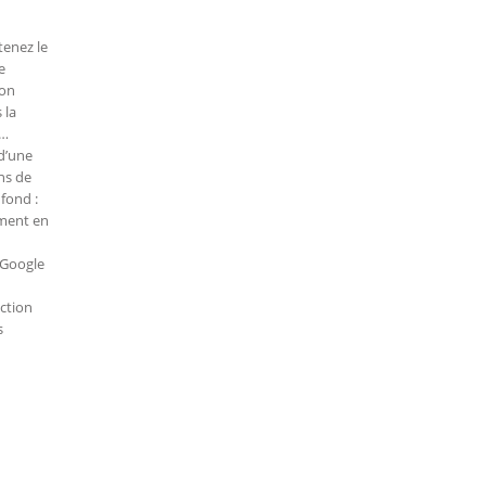
tenez le
e
ion
 la
t…
d’une
ns de
fond :
ement en
 Google
ction
s