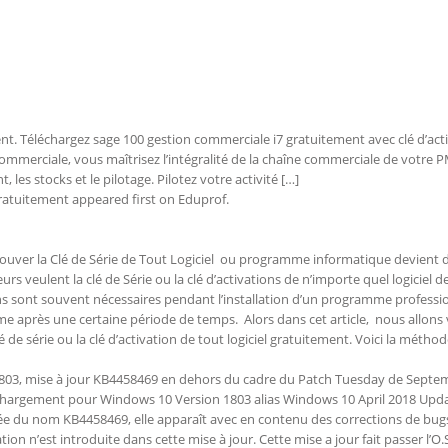
t. Téléchargez sage 100 gestion commerciale i7 gratuitement avec clé d’act
mmerciale, vous maîtrisez l’intégralité de la chaîne commerciale de votre P
 les stocks et le pilotage. Pilotez votre activité […]
ratuitement appeared first on Eduprof.
ouver la Clé de Série de Tout Logiciel ou programme informatique devient 
rs veulent la clé de Série ou la clé d’activations de n’importe quel logiciel d
ions sont souvent nécessaires pendant l’installation d’un programme professi
me après une certaine période de temps. Alors dans cet article, nous allons 
e série ou la clé d’activation de tout logiciel gratuitement. Voici la méthod
03, mise à jour KB4458469 en dehors du cadre du Patch Tuesday de Septe
léchargement pour Windows 10 Version 1803 alias Windows 10 April 2018 Upda
lée du nom KB4458469, elle apparaît avec en contenu des corrections de bug
n n’est introduite dans cette mise à jour. Cette mise a jour fait passer l’O.S