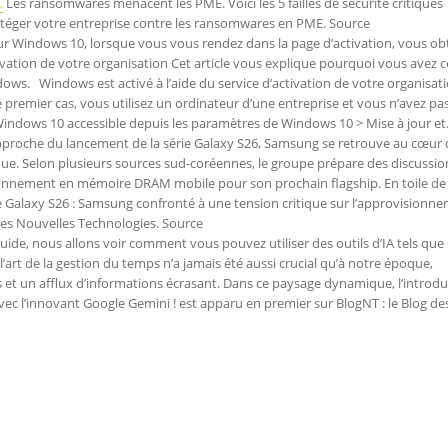
…
Les ransomwares menacent les PME. Voici les 5 failles de sécurité critiques
otéger votre entreprise contre les ransomwares en PME. Source
r Windows 10, lorsque vous vous rendez dans la page d’activation, vous ob
tivation de votre organisation Cet article vous explique pourquoi vous avez c
ws. Windows est activé à l’aide du service d’activation de votre organisat
premier cas, vous utilisez un ordinateur d’une entreprise et vous n’avez pas
Windows 10 accessible depuis les paramètres de Windows 10 > Mise à jour e
pproche du lancement de la série Galaxy S26, Samsung se retrouve au cœur 
ue. Selon plusieurs sources sud-coréennes, le groupe prépare des discussio
sionnement en mémoire DRAM mobile pour son prochain flagship. En toile de 
le Galaxy S26 : Samsung confronté à une tension critique sur l’approvisionn
des Nouvelles Technologies. Source
uide, nous allons voir comment vous pouvez utiliser des outils d’IA tels que
’art de la gestion du temps n’a jamais été aussi crucial qu’à notre époque,
 et un afflux d’informations écrasant. Dans ce paysage dynamique, l’introdu
 avec l’innovant Google Gemini ! est apparu en premier sur BlogNT : le Blog de