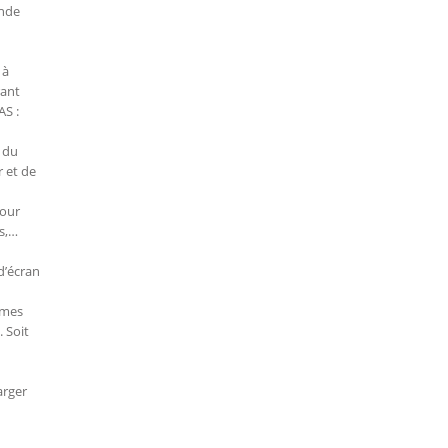
ande
 à
rant
AS :
 du
r et de
pour
s,…
d’écran
èmes
 Soit
arger