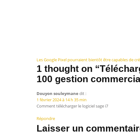
Navigation
Les Google Pixel pourraient bientôt être capables de crée
1 thought on “Télécha
de
100 gestion commercial
l’article
Douyon souleymane
dit :
1 février 2024 à 14 h 35 min
Comment télécharger le logiciel sage i7
Répondre
Laisser un commentair