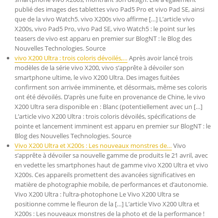
publié des images des tablettes vivo Pad5 Pro et vivo Pad SE, ainsi
que de la vivo Watch5. vivo X200s vivo affirme […] L’article vivo
X200s, vivo Pad5 Pro, vivo Pad SE, vivo Watch5 : le point sur les
teasers de vivo est apparu en premier sur BlogNT : le Blog des
Nouvelles Technologies. Source
vivo X200 Ultra : trois coloris dévoilés,…
Après avoir lancé trois
modèles de la série vivo X200, vivo s’apprête à dévoiler son
smartphone ultime, le vivo X200 Ultra. Des images fuitées
confirment son arrivée imminente, et désormais, même ses coloris
ont été dévoilés. D’après une fuite en provenance de Chine, le vivo
X200 Ultra sera disponible en : Blanc (potentiellement avec un […]
L’article vivo X200 Ultra : trois coloris dévoilés, spécifications de
pointe et lancement imminent est apparu en premier sur BlogNT : le
Blog des Nouvelles Technologies. Source
Vivo X200 Ultra et X200s : Les nouveaux monstres de…
Vivo
s’apprête à dévoiler sa nouvelle gamme de produits le 21 avril, avec
en vedette les smartphones haut de gamme vivo X200 Ultra et vivo
X200s. Ces appareils promettent des avancées significatives en
matière de photographie mobile, de performances et d’autonomie.
Vivo X200 Ultra : l’ultra-photophone Le Vivo X200 Ultra se
positionne comme le fleuron de la […] L’article Vivo X200 Ultra et
X200s : Les nouveaux monstres de la photo et de la performance !