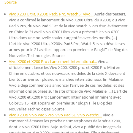
Source
vivo X200 Ultra, X200s, Pad5 Pro, Watch5 : vivo…
Après des teasers,
vivo a confirmé le lancement du vivo X200 Ultra, du X200s, du vivo
Pad 5 Pro, du vivo Pad SE et de la vivo Watch 5 lors d’un événement
en Chine le 21 avril. vivo X200 Ultra vivo a présenté le vivo X200
Ultra dans une nouvelle couleur argentée avec des motifs, […]
L’article vivo X200 Ultra, X200s, Pad5 Pro, Watch5 : vivo dévoile ses
armes pour le 21 avril est apparu en premier sur BlogNT : le Blog des
Nouvelles Technologies. Source
Vivo X200 et X200 Pro : Lancement International…
Vivo a
officiellement lancé les Vivo X200, X200 pro, et X200 Pro Mini en
Chine en octobre, et ces nouveaux modèles de la série X devraient
bientôt arriver sur plusieurs marchés internationaux. En Malaisie,
Vivo a déjà commencé à annoncer l’arrivée de ces modèles, et des
informations publiées sur le site officiel de Vivo Malaisie […] L’article
Vivo X200 et X200 Pro : Lancement International Imminent avec
ColorOS 15 ! est apparu en premier sur BlogNT : le Blog des
Nouvelles Technologies. Source
vivo X200s, vivo Pad5 Pro, vivo Pad SE, vivo Watch5…
vivo a
commencé à teaser les prochains smartphones de la série X200,
dont le vivo X200 Ultra. Aujourd’hui, vivo a publié des images du
smartphone vivo X200s, montrant son design. Elle a également