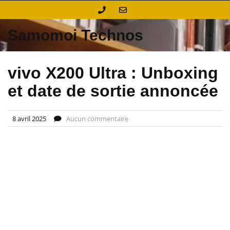
Skip
to
content
Samomoi Technos
vivo X200 Ultra : Unboxing
et date de sortie annoncée
8 avril 2025
Aucun commentaire