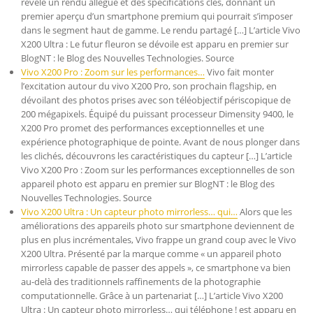
révèle un rendu allégué et des spécifications clés, donnant un
premier aperçu d’un smartphone premium qui pourrait s’imposer
dans le segment haut de gamme. Le rendu partagé […] L’article Vivo
X200 Ultra : Le futur fleuron se dévoile est apparu en premier sur
BlogNT : le Blog des Nouvelles Technologies. Source
Vivo X200 Pro : Zoom sur les performances…
Vivo fait monter
l’excitation autour du vivo X200 Pro, son prochain flagship, en
dévoilant des photos prises avec son téléobjectif périscopique de
200 mégapixels. Équipé du puissant processeur Dimensity 9400, le
X200 Pro promet des performances exceptionnelles et une
expérience photographique de pointe. Avant de nous plonger dans
les clichés, découvrons les caractéristiques du capteur […] L’article
Vivo X200 Pro : Zoom sur les performances exceptionnelles de son
appareil photo est apparu en premier sur BlogNT : le Blog des
Nouvelles Technologies. Source
Vivo X200 Ultra : Un capteur photo mirrorless… qui…
Alors que les
améliorations des appareils photo sur smartphone deviennent de
plus en plus incrémentales, Vivo frappe un grand coup avec le Vivo
X200 Ultra. Présenté par la marque comme « un appareil photo
mirrorless capable de passer des appels », ce smartphone va bien
au-delà des traditionnels raffinements de la photographie
computationnelle. Grâce à un partenariat […] L’article Vivo X200
Ultra : Un capteur photo mirrorless… qui téléphone ! est apparu en