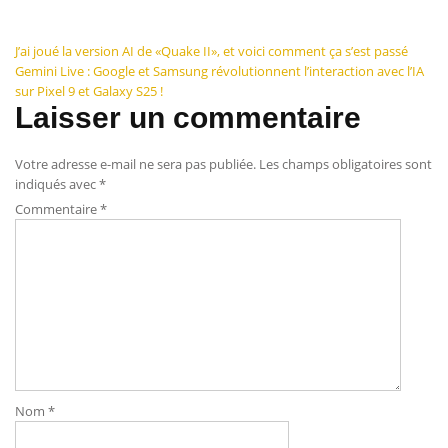
Navigation
J’ai joué la version AI de «Quake II», et voici comment ça s’est passé
Gemini Live : Google et Samsung révolutionnent l’interaction avec l’IA
de
sur Pixel 9 et Galaxy S25 !
Laisser un commentaire
l’article
Votre adresse e-mail ne sera pas publiée.
Les champs obligatoires sont
indiqués avec
*
Commentaire
*
Nom
*