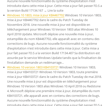
Aucune nouvelle fonctionnalité du système d’exploitation n’est
introduite dans cette mise à jour. Cette mise a jour fait passer l’O.S a
la version Build 17134.167 → Lire la suite
Windows 10 1803, mise à jour KB4467702
Windows 10 Version 1803,
mise à jour KB4467702 dans le cadre du Patch Tuesday de
Novembre 2018. Une nouvelle mise à jour est disponible en
téléchargement pour Windows 10 Version 1803 alias Windows 10
April 2018 Update. Microsoft déploie une nouvelle mise à jour,
estampillée du nom KB4467702, elle apparaît avec en contenu des
corrections de bugs. Aucune nouvelle fonctionnalité du système
d’exploitation n’est introduite dans cette mise à jour. Cette mise a
jour fait passer l’O.S a la version Build 17134.407 Sa distribution est
assurée par le service Windows Update tandis que la finalisation de
l’installation demande un redémarrage…
Windows 10 version 1803 KB4103721
Windows 10 Version 1803,
mise à jour KB4103721 Windows 10 Version 1803, toute première
mise à jour KB4103721 dans le cadre du Patch Tuesday de mai 2018.
Une nouvelle mise à jour est disponible en téléchargement pour
Windows 10 Version 1803 alias Windows 10 April 2018 ou Redstone
4. Microsoft déploie une première mise à jour, éstampillée du nom
KB4103721, elle apparaît avec en contenu des corrections de bugs.
Aucune nouvelle fonctionnalité du système d’exploitation n’est
introduite dans cette mise à jour. Cette mise a jour fait passer l’O.S a