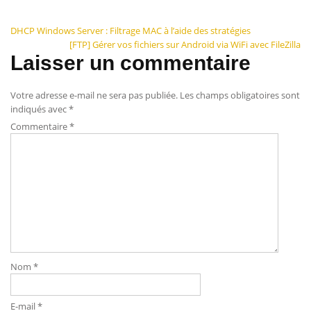
Navigation
DHCP Windows Server : Filtrage MAC à l’aide des stratégies
[FTP] Gérer vos fichiers sur Android via WiFi avec FileZilla
de
Laisser un commentaire
l’article
Votre adresse e-mail ne sera pas publiée.
Les champs obligatoires sont
indiqués avec
*
Commentaire
*
Nom
*
E-mail
*