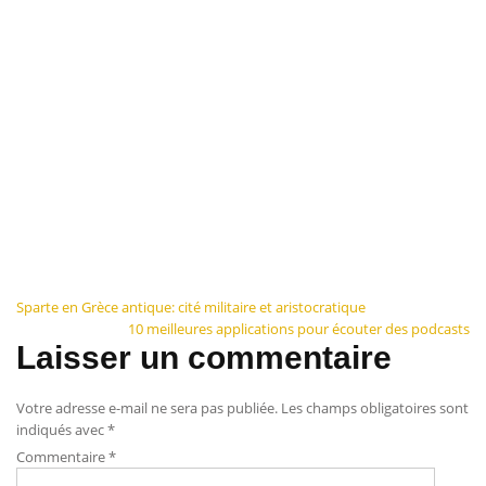
Navigation
Sparte en Grèce antique: cité militaire et aristocratique
10 meilleures applications pour écouter des podcasts
de
Laisser un commentaire
l’article
Votre adresse e-mail ne sera pas publiée.
Les champs obligatoires sont
indiqués avec
*
Commentaire
*