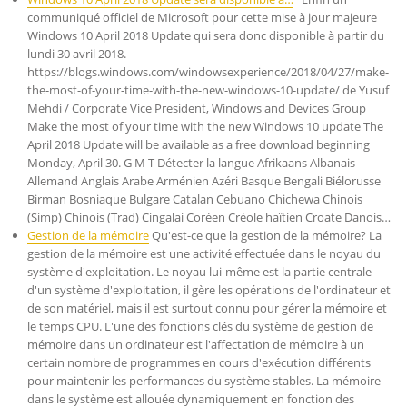
communiqué officiel de Microsoft pour cette mise à jour majeure
Windows 10 April 2018 Update qui sera donc disponible à partir du
lundi 30 avril 2018.
https://blogs.windows.com/windowsexperience/2018/04/27/make-
the-most-of-your-time-with-the-new-windows-10-update/ de Yusuf
Mehdi / Corporate Vice President, Windows and Devices Group
Make the most of your time with the new Windows 10 update The
April 2018 Update will be available as a free download beginning
Monday, April 30. G M T Détecter la langue Afrikaans Albanais
Allemand Anglais Arabe Arménien Azéri Basque Bengali Biélorusse
Birman Bosniaque Bulgare Catalan Cebuano Chichewa Chinois
(Simp) Chinois (Trad) Cingalai Coréen Créole haïtien Croate Danois…
Gestion de la mémoire
Qu'est-ce que la gestion de la mémoire? La
gestion de la mémoire est une activité effectuée dans le noyau du
système d'exploitation. Le noyau lui-même est la partie centrale
d'un système d'exploitation, il gère les opérations de l'ordinateur et
de son matériel, mais il est surtout connu pour gérer la mémoire et
le temps CPU. L'une des fonctions clés du système de gestion de
mémoire dans un ordinateur est l'affectation de mémoire à un
certain nombre de programmes en cours d'exécution différents
pour maintenir les performances du système stables. La mémoire
dans le système est allouée dynamiquement en fonction des