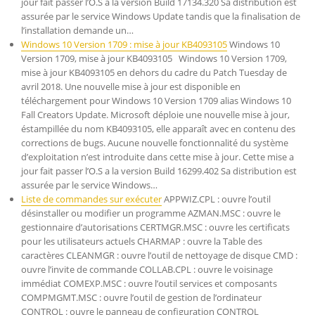
jour fait passer l’O.S a la version Build 17134.320 Sa distribution est
assurée par le service Windows Update tandis que la finalisation de
l’installation demande un…
Windows 10 Version 1709 : mise à jour KB4093105
Windows 10
Version 1709, mise à jour KB4093105 Windows 10 Version 1709,
mise à jour KB4093105 en dehors du cadre du Patch Tuesday de
avril 2018. Une nouvelle mise à jour est disponible en
téléchargement pour Windows 10 Version 1709 alias Windows 10
Fall Creators Update. Microsoft déploie une nouvelle mise à jour,
éstampillée du nom KB4093105, elle apparaît avec en contenu des
corrections de bugs. Aucune nouvelle fonctionnalité du système
d’exploitation n’est introduite dans cette mise à jour. Cette mise a
jour fait passer l’O.S a la version Build 16299.402 Sa distribution est
assurée par le service Windows…
Liste de commandes sur exécuter
APPWIZ.CPL : ouvre l’outil
désinstaller ou modifier un programme AZMAN.MSC : ouvre le
gestionnaire d’autorisations CERTMGR.MSC : ouvre les certificats
pour les utilisateurs actuels CHARMAP : ouvre la Table des
caractères CLEANMGR : ouvre l’outil de nettoyage de disque CMD :
ouvre l’invite de commande COLLAB.CPL : ouvre le voisinage
immédiat COMEXP.MSC : ouvre l’outil services et composants
COMPMGMT.MSC : ouvre l’outil de gestion de l’ordinateur
CONTROL : ouvre le panneau de configuration CONTROL