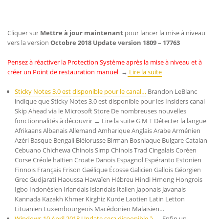
Cliquer sur
Mettre à jour maintenant
pour lancer la mise à niveau
vers la version
Octobre 2018 Update version 1809 – 17763
Pensez à réactiver la Protection Système après la mise à niveau et à
créer un Point de restauration manuel
→
Lire la suite
Sticky Notes 3.0 est disponible pour le canal…
Brandon LeBlanc
indique que Sticky Notes 3.0 est disponible pour les Insiders canal
Skip Ahead via le Microsoft Store De nombreuses nouvelles
fonctionnalités à découvrir → Lire la suite G M T Détecter la langue
Afrikaans Albanais Allemand Amharique Anglais Arabe Arménien
Azéri Basque Bengali Biélorusse Birman Bosniaque Bulgare Catalan
Cebuano Chichewa Chinois Simp Chinois Trad Cingalais Coréen
Corse Créole haïtien Croate Danois Espagnol Espéranto Estonien
Finnois Français Frison Gaélique Écosse Galicien Gallois Géorgien
Grec Gudjarati Haoussa Hawaïen Hébreu Hindi Hmong Hongrois
Igbo Indonésien Irlandais Islandais Italien Japonais Javanais
Kannada Kazakh Khmer Kirghiz Kurde Laotien Latin Letton
Lituanien Luxembourgeois Macédonien Malaisien…
Windows 10 April 2018 Update sera disponible à…
Enfin un