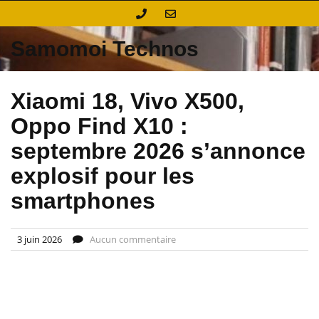
Skip
to
content
Samomoi Technos
Xiaomi 18, Vivo X500,
Oppo Find X10 :
septembre 2026 s’annonce
explosif pour les
smartphones
3 juin 2026
Aucun commentaire