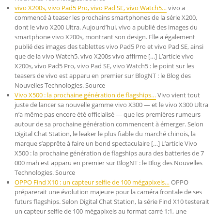
vivo X200s, vivo Pad5 Pro, vivo Pad SE, vivo Watch5…
vivo a
commencé à teaser les prochains smartphones de la série X200,
dont le vivo X200 Ultra. Aujourd’hui, vivo a publié des images du
smartphone vivo X200s, montrant son design. Elle a également
publié des images des tablettes vivo Pad5 Pro et vivo Pad SE, ainsi
que de la vivo Watch5. vivo X200s vivo affirme […] L’article vivo
X200s, vivo Pad5 Pro, vivo Pad SE, vivo Watch5 : le point sur les
teasers de vivo est apparu en premier sur BlogNT : le Blog des
Nouvelles Technologies. Source
Vivo X500 : la prochaine génération de flagships…
Vivo vient tout
juste de lancer sa nouvelle gamme vivo X300 — et le vivo X300 Ultra
n’a même pas encore été officialisé — que les premières rumeurs
autour de sa prochaine génération commencent à émerger. Selon
Digital Chat Station, le leaker le plus fiable du marché chinois, la
marque s’apprête à faire un bond spectaculaire […] L’article Vivo
X500 : la prochaine génération de flagships aura des batteries de 7
000 mah est apparu en premier sur BlogNT : le Blog des Nouvelles
Technologies. Source
OPPO Find X10 : un capteur selfie de 100 mégapixels…
OPPO
préparerait une évolution majeure pour la caméra frontale de ses
futurs flagships. Selon Digital Chat Station, la série Find X10 testerait
un capteur selfie de 100 mégapixels au format carré 1:1, une