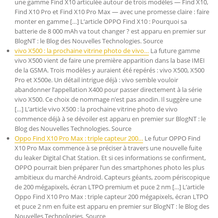
une gamme Find X10 articulée autour de trois modèles — Find X10,
Find X10 Pro et Find X10 Pro Max — avec une promesse claire : faire
monter en gamme […] L’article OPPO Find X10 : Pourquoi sa
batterie de 8 000 mAh va tout changer ? est apparu en premier sur
BlogNT : le Blog des Nouvelles Technologies. Source
vivo X500 : la prochaine vitrine photo de vivo…
La future gamme
vivo X500 vient de faire une première apparition dans la base IMEI
de la GSMA. Trois modèles y auraient été repérés : vivo X500, X500
Pro et X500e. Un détail intrigue déjà : vivo semble vouloir
abandonner l’appellation X400 pour passer directement à la série
vivo X500. Ce choix de nommage n’est pas anodin. Il suggère une
[…] L’article vivo X500 : la prochaine vitrine photo de vivo
commence déjà à se dévoiler est apparu en premier sur BlogNT : le
Blog des Nouvelles Technologies. Source
Oppo Find X10 Pro Max : triple capteur 200…
Le futur OPPO Find
X10 Pro Max commence à se préciser à travers une nouvelle fuite
du leaker Digital Chat Station. Et si ces informations se confirment,
OPPO pourrait bien préparer l’un des smartphones photo les plus
ambitieux du marché Android. Capteurs géants, zoom périscopique
de 200 mégapixels, écran LTPO premium et puce 2 nm […] L’article
Oppo Find X10 Pro Max : triple capteur 200 mégapixels, écran LTPO
et puce 2 nm en fuite est apparu en premier sur BlogNT : le Blog des
Nouvelles Technologies. Source