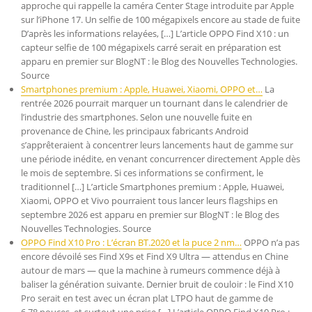
approche qui rappelle la caméra Center Stage introduite par Apple
sur l’iPhone 17. Un selfie de 100 mégapixels encore au stade de fuite
D’après les informations relayées, […] L’article OPPO Find X10 : un
capteur selfie de 100 mégapixels carré serait en préparation est
apparu en premier sur BlogNT : le Blog des Nouvelles Technologies.
Source
Smartphones premium : Apple, Huawei, Xiaomi, OPPO et…
La
rentrée 2026 pourrait marquer un tournant dans le calendrier de
l’industrie des smartphones. Selon une nouvelle fuite en
provenance de Chine, les principaux fabricants Android
s’apprêteraient à concentrer leurs lancements haut de gamme sur
une période inédite, en venant concurrencer directement Apple dès
le mois de septembre. Si ces informations se confirment, le
traditionnel […] L’article Smartphones premium : Apple, Huawei,
Xiaomi, OPPO et Vivo pourraient tous lancer leurs flagships en
septembre 2026 est apparu en premier sur BlogNT : le Blog des
Nouvelles Technologies. Source
OPPO Find X10 Pro : L’écran BT.2020 et la puce 2 nm…
OPPO n’a pas
encore dévoilé ses Find X9s et Find X9 Ultra — attendus en Chine
autour de mars — que la machine à rumeurs commence déjà à
baliser la génération suivante. Dernier bruit de couloir : le Find X10
Pro serait en test avec un écran plat LTPO haut de gamme de