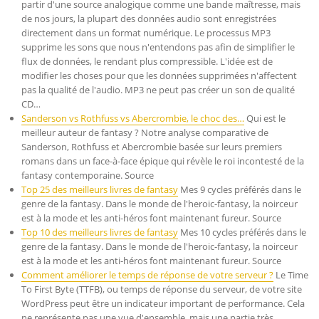
partir d'une source analogique comme une bande maîtresse, mais
de nos jours, la plupart des données audio sont enregistrées
directement dans un format numérique. Le processus MP3
supprime les sons que nous n'entendons pas afin de simplifier le
flux de données, le rendant plus compressible. L'idée est de
modifier les choses pour que les données supprimées n'affectent
pas la qualité de l'audio. MP3 ne peut pas créer un son de qualité
CD…
Sanderson vs Rothfuss vs Abercrombie, le choc des…
Qui est le
meilleur auteur de fantasy ? Notre analyse comparative de
Sanderson, Rothfuss et Abercrombie basée sur leurs premiers
romans dans un face-à-face épique qui révèle le roi incontesté de la
fantasy contemporaine. Source
Top 25 des meilleurs livres de fantasy
Mes 9 cycles préférés dans le
genre de la fantasy. Dans le monde de l'heroic-fantasy, la noirceur
est à la mode et les anti-héros font maintenant fureur. Source
Top 10 des meilleurs livres de fantasy
Mes 10 cycles préférés dans le
genre de la fantasy. Dans le monde de l'heroic-fantasy, la noirceur
est à la mode et les anti-héros font maintenant fureur. Source
Comment améliorer le temps de réponse de votre serveur ?
Le Time
To First Byte (TTFB), ou temps de réponse du serveur, de votre site
WordPress peut être un indicateur important de performance. Cela
ne représente pas une vue d'ensemble, mais une partie très