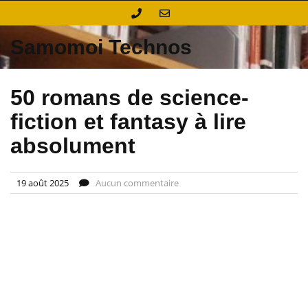
Skip
to
content
Samomoi Technos
50 romans de science-
fiction et fantasy à lire
absolument
19 août 2025
Aucun commentaire