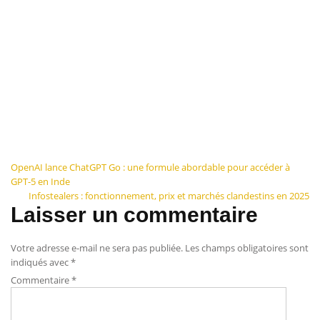
Navigation
OpenAI lance ChatGPT Go : une formule abordable pour accéder à
GPT-5 en Inde
de
Infostealers : fonctionnement, prix et marchés clandestins en 2025
Laisser un commentaire
l’article
Votre adresse e-mail ne sera pas publiée.
Les champs obligatoires sont
indiqués avec
*
Commentaire
*