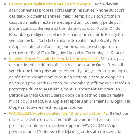
Le casque de réalité mixte Reality Pro d’Apple…
Apple devrait
abandonner ses propres ports Lightning sur les iPhone au cours
des deux prochaines années, mais il semble que son prochain
casque de réalité mixte sera équipé d’un nouveau type de port
propriétaire. La dernière édition de la newsletter Power On de
Bloomberg, rédigée par Mark Gurman, affirme que le Reality Pro
sera équipé […] L’article Le casque de réalité mixte Reality Pro
d’Apple serait doté d’un chargeur propriétaire est apparu en
premier sur BlogNT : le Blog des Nouvelles Technologies. Source
Le Meta Quest 3 serait dopé de la technologie de…
Meta n’a pas
encore donné de détails officiels sur son casque Quest 3, mais il
semble que l’entreprise ait l’intention d’y intégrer des technologies
de réalité mixte améliorées tout en battant le casque d’Apple au
niveau du prix. Mark Gurman, de Bloomberg, affirme avoir testé un
prototype du casque Quest 3, dont le lancement est prévu en […]
L’article Le Meta Quest 3 serait dopé de la technologie de réalité
mixte pour s’attaquer à Apple est apparu en premier sur BlogNT : le
Blog des Nouvelles Technologies. Source
WWDC 2024: Apple dévoilera iOS 18, une révolution IA…
Il n’est pas
nécessaire d’être un utilisateur d’iPhone pour s’intéresser à la
prochaine conférence des développeurs WWDC 2024 d’Apple,
prévue pour le 10 juin, suscite déjà de grandes attentes avec la