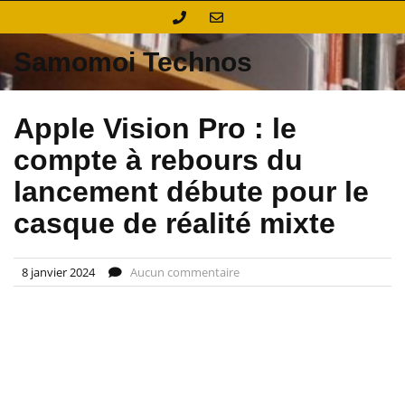
Skip
to
content
Samomoi Technos
Apple Vision Pro : le
compte à rebours du
lancement débute pour le
casque de réalité mixte
8 janvier 2024
Aucun commentaire