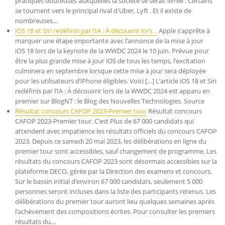
pratiques douteuses auxquelles la société se serait livrée . Certains
se tournent vers le principal rival d'Uber, Lyft . Et il existe de
nombreuses…
iOS 18 et Siri redéfinis par l’IA : À découvrir lors…
Apple s’apprête à
marquer une étape importante avec l’annonce de la mise à jour
iOS 18 lors de la keynote de la WWDC 2024 le 10 juin. Prévue pour
être la plus grande mise à jour iOS de tous les temps, l’excitation
culminera en septembre lorsque cette mise à jour sera déployée
pour les utilisateurs d’iPhone éligibles. Voici […] L’article iOS 18 et Siri
redéfinis par l’IA : À découvrir lors de la WWDC 2024 est apparu en
premier sur BlogNT : le Blog des Nouvelles Technologies. Source
Résultat concours CAFOP 2023-Premier tour
Résultat concours
CAFOP 2023-Premier tour. C’est Plus de 67 000 candidats qui
attendent avec impatience les résultats officiels du concours CAFOP
2023. Depuis ce samedi 20 mai 2023, les délibérations en ligne du
premier tour sont accessibles, sauf changement de programme. Les
résultats du concours CAFOP 2023 sont désormais accessibles sur la
plateforme DECO, gérée par la Direction des examens et concours.
Sur le bassin initial d’environ 67 000 candidats, seulement 5 000
personnes seront incluses dans la liste des participants retenus. Les
délibérations du premier tour auront lieu quelques semaines après
l’achèvement des compositions écrites. Pour consulter les premiers
résultats du…