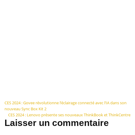
Navigation
CES 2024 : Govee révolutionne l’éclairage connecté avec l’IA dans son
nouveau Sync Box Kit 2
de
CES 2024 : Lenovo présente ses nouveaux ThinkBook et ThinkCentre
Laisser un commentaire
l’article