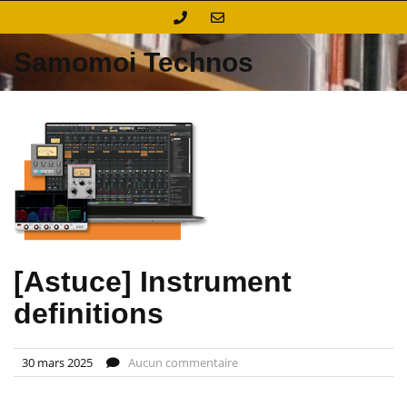
Skip
to
content
Samomoi Technos
[Astuce] Instrument
definitions
30 mars 2025
Aucun commentaire