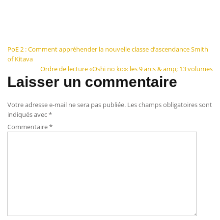
Navigation
PoE 2 : Comment appréhender la nouvelle classe d’ascendance Smith
of Kitava
de
Ordre de lecture «Oshi no ko»: les 9 arcs & amp; 13 volumes
Laisser un commentaire
l’article
Votre adresse e-mail ne sera pas publiée.
Les champs obligatoires sont
indiqués avec
*
Commentaire
*