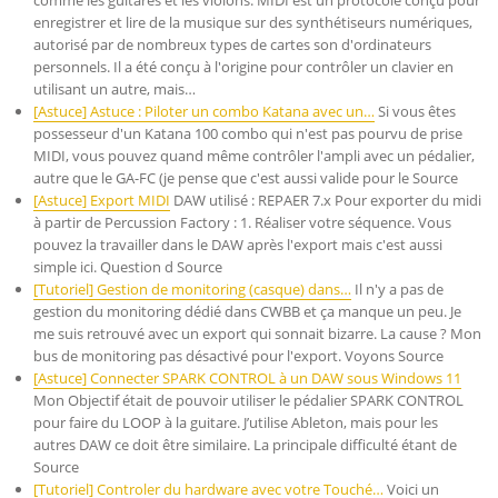
comme les guitares et les violons. MIDI est un protocole conçu pour
enregistrer et lire de la musique sur des synthétiseurs numériques,
autorisé par de nombreux types de cartes son d'ordinateurs
personnels. Il a été conçu à l'origine pour contrôler un clavier en
utilisant un autre, mais…
[Astuce] Astuce : Piloter un combo Katana avec un…
Si vous êtes
possesseur d'un Katana 100 combo qui n'est pas pourvu de prise
MIDI, vous pouvez quand même contrôler l'ampli avec un pédalier,
autre que le GA-FC (je pense que c'est aussi valide pour le Source
[Astuce] Export MIDI
DAW utilisé : REPAER 7.x Pour exporter du midi
à partir de Percussion Factory : 1. Réaliser votre séquence. Vous
pouvez la travailler dans le DAW après l'export mais c'est aussi
simple ici. Question d Source
[Tutoriel] Gestion de monitoring (casque) dans…
Il n'y a pas de
gestion du monitoring dédié dans CWBB et ça manque un peu. Je
me suis retrouvé avec un export qui sonnait bizarre. La cause ? Mon
bus de monitoring pas désactivé pour l'export. Voyons Source
[Astuce] Connecter SPARK CONTROL à un DAW sous Windows 11
Mon Objectif était de pouvoir utiliser le pédalier SPARK CONTROL
pour faire du LOOP à la guitare. J’utilise Ableton, mais pour les
autres DAW ce doit être similaire. La principale difficulté étant de
Source
[Tutoriel] Controler du hardware avec votre Touché…
Voici un