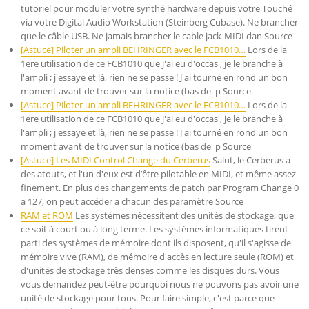
tutoriel pour moduler votre synthé hardware depuis votre Touché
via votre Digital Audio Workstation (Steinberg Cubase). Ne brancher
que le câble USB. Ne jamais brancher le cable jack-MIDI dan Source
[Astuce] Piloter un ampli BEHRINGER avec le FCB1010…
Lors de la
1ere utilisation de ce FCB1010 que j'ai eu d'occas', je le branche à
l'ampli ; j'essaye et là, rien ne se passe ! J'ai tourné en rond un bon
moment avant de trouver sur la notice (bas de p Source
[Astuce] Piloter un ampli BEHRINGER avec le FCB1010…
Lors de la
1ere utilisation de ce FCB1010 que j'ai eu d'occas', je le branche à
l'ampli ; j'essaye et là, rien ne se passe ! J'ai tourné en rond un bon
moment avant de trouver sur la notice (bas de p Source
[Astuce] Les MIDI Control Change du Cerberus
Salut, le Cerberus a
des atouts, et l'un d'eux est d’être pilotable en MIDI, et même assez
finement. En plus des changements de patch par Program Change 0
a 127, on peut accéder a chacun des paramètre Source
RAM et ROM
Les systèmes nécessitent des unités de stockage, que
ce soit à court ou à long terme. Les systèmes informatiques tirent
parti des systèmes de mémoire dont ils disposent, qu'il s'agisse de
mémoire vive (RAM), de mémoire d'accès en lecture seule (ROM) et
d'unités de stockage très denses comme les disques durs. Vous
vous demandez peut-être pourquoi nous ne pouvons pas avoir une
unité de stockage pour tous. Pour faire simple, c'est parce que