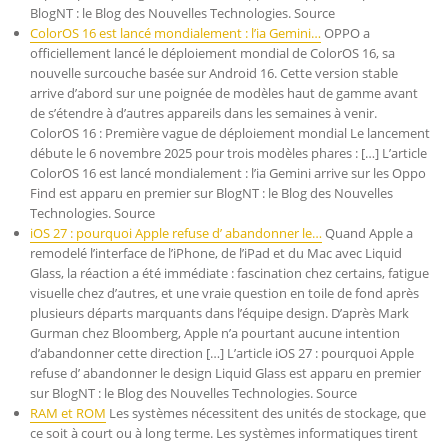
BlogNT : le Blog des Nouvelles Technologies. Source
ColorOS 16 est lancé mondialement : l’ia Gemini…
OPPO a
officiellement lancé le déploiement mondial de ColorOS 16, sa
nouvelle surcouche basée sur Android 16. Cette version stable
arrive d’abord sur une poignée de modèles haut de gamme avant
de s’étendre à d’autres appareils dans les semaines à venir.
ColorOS 16 : Première vague de déploiement mondial Le lancement
débute le 6 novembre 2025 pour trois modèles phares : […] L’article
ColorOS 16 est lancé mondialement : l’ia Gemini arrive sur les Oppo
Find est apparu en premier sur BlogNT : le Blog des Nouvelles
Technologies. Source
iOS 27 : pourquoi Apple refuse d’ abandonner le…
Quand Apple a
remodelé l’interface de l’iPhone, de l’iPad et du Mac avec Liquid
Glass, la réaction a été immédiate : fascination chez certains, fatigue
visuelle chez d’autres, et une vraie question en toile de fond après
plusieurs départs marquants dans l’équipe design. D’après Mark
Gurman chez Bloomberg, Apple n’a pourtant aucune intention
d’abandonner cette direction […] L’article iOS 27 : pourquoi Apple
refuse d’ abandonner le design Liquid Glass est apparu en premier
sur BlogNT : le Blog des Nouvelles Technologies. Source
RAM et ROM
Les systèmes nécessitent des unités de stockage, que
ce soit à court ou à long terme. Les systèmes informatiques tirent