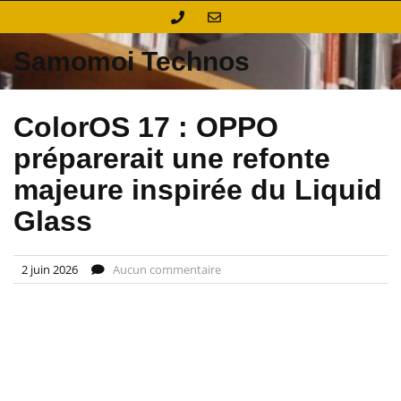
Skip
to
content
Samomoi Technos
ColorOS 17 : OPPO
préparerait une refonte
majeure inspirée du Liquid
Glass
2 juin 2026
Aucun commentaire