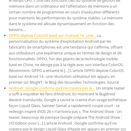
le temps CPU. L'une des fonctions clés du système de gestion de
mémoire dans un ordinateur est l'affectation de mémoire à un
certain nombre de programmes en cours d'exécution différents
pour maintenir les performances du système stables. La mémoire
dans le système est allouée dynamiquement en fonction des
besoins,…
OPPO déploie ColorOS basé sur Android 14 : une…
La
personnalisation du système d’exploitation Android par les
fabricants de smartphones est une tendance qui s’affirme, offrant
aux utilisateurs une expérience unique en termes de design et de
fonctionnalités. OPPO, l’un des géants de la technologie mobile
basé en Chine, ne déroge pas à la règle avec son interface ColorOS.
Récemment, OPPO a entamé le […] L’article OPPO déploie ColorOS
basé sur Android 14 : une révolution utilisateur est apparu en
premier sur BlogNT : le Blog des Nouvelles Technologies. Source
Android : Google confirme qu’il ne copiera pas le…
Un simple teaser
a suffi à inquiéter les fans d’Android. En montrant le Bugdroid
devenir translucide, Google a ravivé la crainte d’un virage esthétique
façon Liquid Glass. Sameer Samat a rapidement coupé court : ce
redesign inspiré d’iOS 26 « n’arrivera pas ». The Android Show : Un
teaser, beaucoup de panique Google prépare The Android Show :
I/O Edition pour […] L’article Android : Google confirme qu’il ne
copiera pas le design Liquid Glass d’Apple est apparu en premier sur