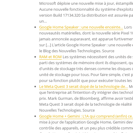
Microsoft déploie une nouvelle mise à jour, éstampil
Aucune nouvelle fonctionnalité du système d’exploitatio
version Build 17134.320 Sa distribution est assurée pa
un…
Google Home Speaker : une nouvelle enceinte…
Lors 
nouveautés matérielles, dont la nouvelle série Pixel 
jamais annoncée auparavant, est apparue furtivement 
sur […] L’article Google Home Speaker : une nouvelle
le Blog des Nouvelles Technologies. Source
RAM et ROM
Les systèmes nécessitent des unités de s
parti des systèmes de mémoire dont ils disposent, qu
d'unités de stockage très denses comme les disques
unité de stockage pour tous. Pour faire simple, c'es
pour sa fonction plutôt que pour exécuter toutes les
Le Meta Quest 3 serait dopé de la technologie de…
Me
que l’entreprise ait l’intention d’y intégrer des tech
prix. Mark Gurman, de Bloomberg, affirme avoir testé
Meta Quest 3 serait dopé de la technologie de réalité
Nouvelles Technologies. Source
Google Home + Gemini : L’IA qui comprend (enfin) ce
mise à jour de l’application Google Home, Gemini dev
contrôle des appareils, et un peu plus crédible comme i