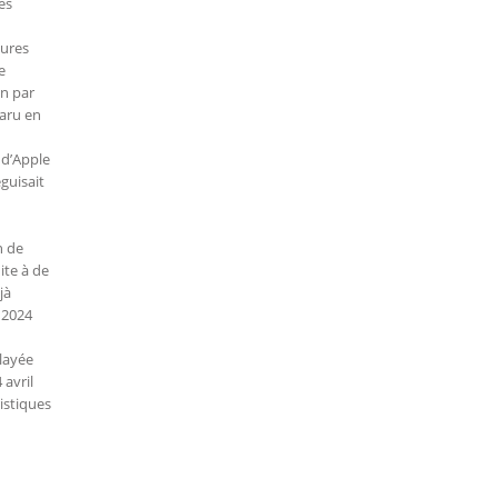
es
eures
e
on par
paru en
 d’Apple
éguisait
n de
ite à de
jà
 2024
elayée
 avril
ristiques