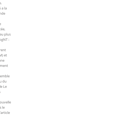
s.
 a la
ande
e
tée,
eu plus
ogNT :
rent
M) et
une
cement
 semble
au du
le Le
s
ouvelle
 le
article