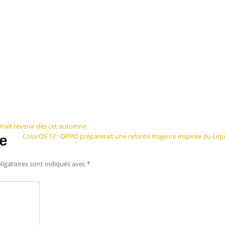
urrait revenir dès cet automne
ColorOS 17 : OPPO préparerait une refonte majeure inspirée du Liqu
e
igatoires sont indiqués avec
*