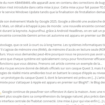
lée du nom KB4458469, elle apparaît avec en contenu des corrections de bug
n n’est introduite dans cette mise à jour. Cette mise a jour fait passer l’O.S
r le service Windows Update tandis que la finalisation de l’installation dem
de son événement Made by Google 2025, Google a dévoilé une avalanche d
10. Mais, un détail a échappé à peu de monde : une nouvelle enceinte connec
durant la keynote. Aujourd’hui, grâce à Android Headlines, on en sait un p
 enceinte connectée Gemini arrive cet automne est apparu en premier sur Bl
tockage, que ce soit à court ou à long terme. Les systèmes informatiques ti
'il s'agisse de mémoire vive (RAM), de mémoire d'accès en lecture seule (RO
 durs. Vous vous demandez peut-être pourquoi nous ne pouvons pas avoir 
t parce que chaque système est spécialement conçu pour fonctionner effica
 fonctions que vous désirez. Prenons cet article comme un exemple de la…
ta n’a pas encore donné de détails officiels sur son casque Quest 3, mais il
nologies de réalité mixte améliorées tout en battant le casque d’Apple au nive
 un prototype du casque Quest 3, dont le lancement est prévu en […] L’artic
 mixte pour s’attaquer à Apple est apparu en premier sur BlogNT : le Blog de
…
Google continue de peaufiner son offensive IA dans la maison. Avec une n
ient plus souple dans sa compréhension du langage naturel, plus précis dans
nterface centrale de l’habitat connecté. Une mise à jour qui vise enfin […] L’