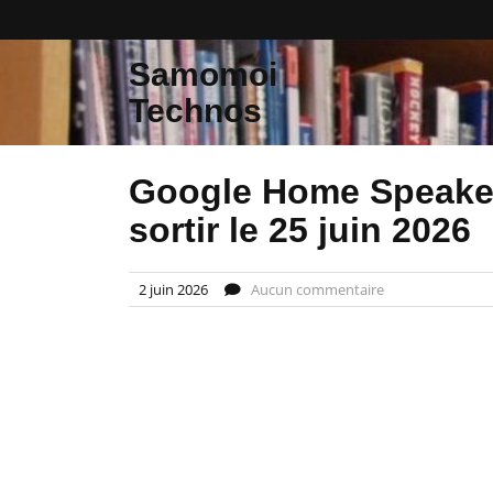
Skip
to
content
Samomoi
Technos
Google Home Speaker 
sortir le 25 juin 2026
2 juin 2026
Aucun commentaire