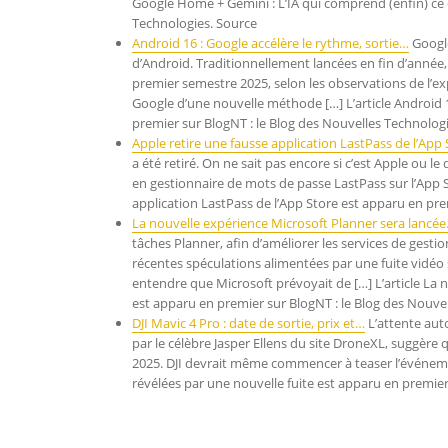
Google Home + Gemini : L’IA qui comprend (enfin) ce 
Technologies. Source
Android 16 : Google accélère le rythme, sortie…
Google
d’Android. Traditionnellement lancées en fin d’année,
premier semestre 2025, selon les observations de l’e
Google d’une nouvelle méthode […] L’article Android 1
premier sur BlogNT : le Blog des Nouvelles Technolog
Apple retire une fausse application LastPass de l’App 
a été retiré. On ne sait pas encore si c’est Apple ou le
en gestionnaire de mots de passe LastPass sur l’App S
application LastPass de l’App Store est apparu en pre
La nouvelle expérience Microsoft Planner sera lancé
tâches Planner, afin d’améliorer les services de gestio
récentes spéculations alimentées par une fuite vidéo
entendre que Microsoft prévoyait de […] L’article La
est apparu en premier sur BlogNT : le Blog des Nouve
DJI Mavic 4 Pro : date de sortie, prix et…
L’attente auto
par le célèbre Jasper Ellens du site DroneXL, suggère 
2025. DJI devrait même commencer à teaser l’événement d
révélées par une nouvelle fuite est apparu en premier