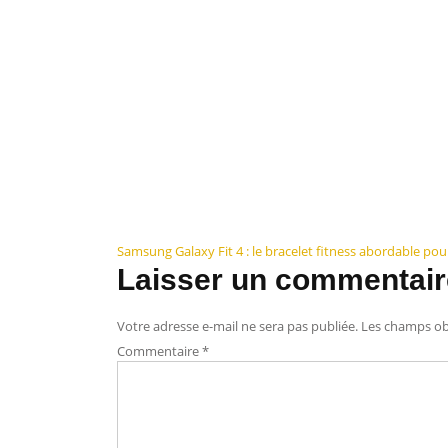
Navigation
Samsung Galaxy Fit 4 : le bracelet fitness abordable po
Laisser un commentair
de
l’article
Votre adresse e-mail ne sera pas publiée.
Les champs obl
Commentaire
*