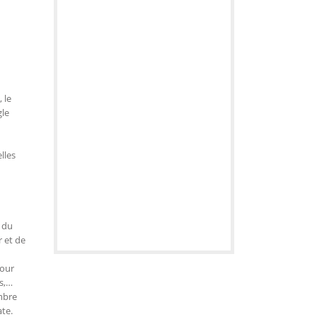
 le
gle
lles
 du
r et de
pour
s,…
mbre
te.