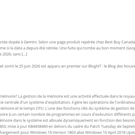
ectée dopée à Gemini. Selon une page produit repérée chez Best Buy Canada,
me si la date a depuis été retirée. Une fuite qui tombe au bon moment Goo
 2026, sans […]
t sortir le 25 juin 2026 est apparu en premier sur BlogNT : le Blog des Nouve
 mémoire? La gestion de la mémoire est une activité effectuée dans le noyau
e centrale d'un système d'exploitation, il gère les opérations de l'ordinateu
 mémoire et le temps CPU. L'une des fonctions clés du système de gestion de
moire à un certain nombre de programmes en cours d'exécution différents 
mémoire dans le système est allouée dynamiquement en fonction des besoin
03, mise à jour KB4458469 en dehors du cadre du Patch Tuesday de Septe
léchargement pour Windows 10 Version 1803 alias Windows 10 April 2018 Upda