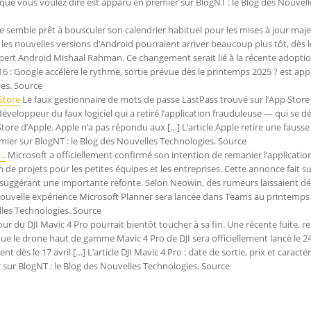
que vous voulez dire est apparu en premier sur BlogNT : le Blog des Nouvell
 semble prêt à bousculer son calendrier habituel pour les mises à jour maj
 les nouvelles versions d’Android pourraient arriver beaucoup plus tôt, dès l
xpert Android Mishaal Rahman. Ce changement serait lié à la récente adopti
6 : Google accélère le rythme, sortie prévue dès le printemps 2025 ? est ap
ies. Source
Store
Le faux gestionnaire de mots de passe LastPass trouvé sur l’App Store
 développeur du faux logiciel qui a retiré l’application frauduleuse — qui se d
tore d’Apple. Apple n’a pas répondu aux […] L’article Apple retire une fausse
mier sur BlogNT : le Blog des Nouvelles Technologies. Source
e…
Microsoft a officiellement confirmé son intention de remanier l’applicatio
n de projets pour les petites équipes et les entreprises. Cette annonce fait su
 suggérant une importante refonte. Selon Neowin, des rumeurs laissaient dé
 nouvelle expérience Microsoft Planner sera lancée dans Teams au printemps
lles Technologies. Source
ur du DJI Mavic 4 Pro pourrait bientôt toucher à sa fin. Une récente fuite, r
que le drone haut de gamme Mavic 4 Pro de DJI sera officiellement lancé le 24
ès le 17 avril […] L’article DJI Mavic 4 Pro : date de sortie, prix et caracté
 sur BlogNT : le Blog des Nouvelles Technologies. Source