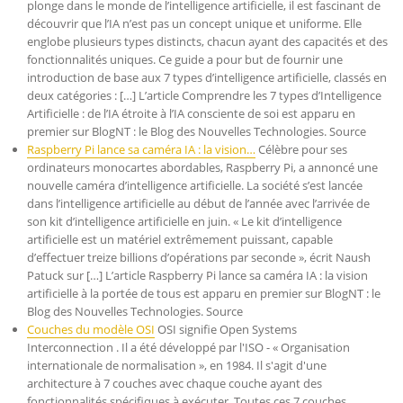
plonge dans le monde de l’intelligence artificielle, il est fascinant de
découvrir que l’IA n’est pas un concept unique et uniforme. Elle
englobe plusieurs types distincts, chacun ayant des capacités et des
fonctionnalités uniques. Ce guide a pour but de fournir une
introduction de base aux 7 types d’intelligence artificielle, classés en
deux catégories : […] L’article Comprendre les 7 types d’Intelligence
Artificielle : de l’IA étroite à l’IA consciente de soi est apparu en
premier sur BlogNT : le Blog des Nouvelles Technologies. Source
Raspberry Pi lance sa caméra IA : la vision…
Célèbre pour ses
ordinateurs monocartes abordables, Raspberry Pi, a annoncé une
nouvelle caméra d’intelligence artificielle. La société s’est lancée
dans l’intelligence artificielle au début de l’année avec l’arrivée de
son kit d’intelligence artificielle en juin. « Le kit d’intelligence
artificielle est un matériel extrêmement puissant, capable
d’effectuer treize billions d’opérations par seconde », écrit Naush
Patuck sur […] L’article Raspberry Pi lance sa caméra IA : la vision
artificielle à la portée de tous est apparu en premier sur BlogNT : le
Blog des Nouvelles Technologies. Source
Couches du modèle OSI
OSI signifie Open Systems
Interconnection . Il a été développé par l'ISO - « Organisation
internationale de normalisation », en 1984. Il s'agit d'une
architecture à 7 couches avec chaque couche ayant des
fonctionnalités spécifiques à exécuter. Toutes ces 7 couches