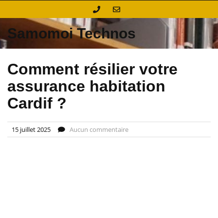
Skip
to
content
Samomoi Technos
Comment résilier votre
assurance habitation
Cardif ?
15 juillet 2025
Aucun commentaire