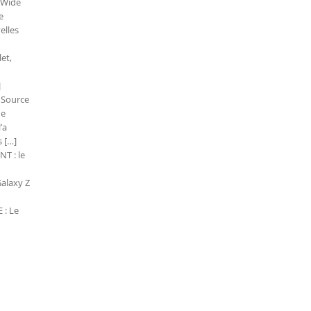
Z Wide
e
elles
et,
]
. Source
ne
’a
 […]
NT : le
Galaxy Z
 : Le