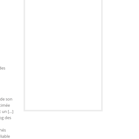
des
 de son
stimée
t un […]
log des
chés
liable