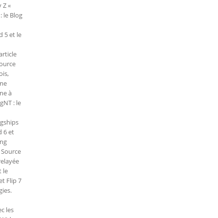
y Z «
 le Blog
 5 et le
rticle
Source
is,
mme
one à
gNT : le
agships
 6 et
ung
. Source
relayée
 le
t Flip 7
gies.
c les