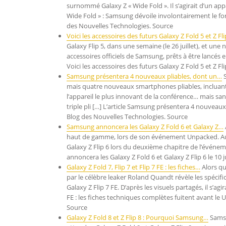
surnommé Galaxy Z « Wide Fold ». Il s’agirait d’un appa
Wide Fold » : Samsung dévoile involontairement le fo
des Nouvelles Technologies. Source
Voici les accessoires des futurs Galaxy Z Fold 5 et Z Fli
Galaxy Flip 5, dans une semaine (le 26 juillet), et un
accessoires officiels de Samsung, prêts à être lancés
Voici les accessoires des futurs Galaxy Z Fold 5 et Z 
Samsung présentera 4 nouveaux pliables, dont un…
S
mais quatre nouveaux smartphones pliables, incluant 
l’appareil le plus innovant de la conférence… mais s
triple pli […] L’article Samsung présentera 4 nouveaux
Blog des Nouvelles Technologies. Source
Samsung annoncera les Galaxy Z Fold 6 et Galaxy Z…
haut de gamme, lors de son événement Unpacked. Aujo
Galaxy Z Flip 6 lors du deuxième chapitre de l’évén
annoncera les Galaxy Z Fold 6 et Galaxy Z Flip 6 le 10
Galaxy Z Fold 7, Flip 7 et Flip 7 FE : les fiches…
Alors qu
par le célèbre leaker Roland Quandt révèle les spécificat
Galaxy Z Flip 7 FE. D’après les visuels partagés, il s’ag
FE : les fiches techniques complètes fuitent avant le
Source
Galaxy Z Fold 8 et Z Flip 8 : Pourquoi Samsung…
Samsu