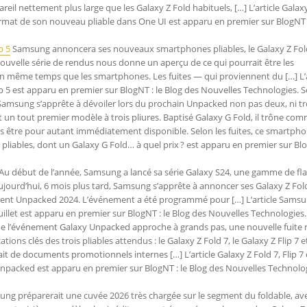
reil nettement plus large que les Galaxy Z Fold habituels, […] L’article Galax
rmat de son nouveau pliable dans One UI est apparu en premier sur BlogNT :
p 5
Samsung annoncera ses nouveaux smartphones pliables, le Galaxy Z Fold
e nouvelle série de rendus nous donne un aperçu de ce qui pourrait être les
 en même temps que les smartphones. Les fuites — qui proviennent du […] L’a
Flip 5 est apparu en premier sur BlogNT : le Blog des Nouvelles Technologies. 
amsung s’apprête à dévoiler lors du prochain Unpacked non pas deux, ni tro
un tout premier modèle à trois pliures. Baptisé Galaxy G Fold, il trône co
ans être pour autant immédiatement disponible. Selon les fuites, ce smartph
 pliables, dont un Galaxy G Fold… à quel prix ? est apparu en premier sur Blo
Au début de l’année, Samsung a lancé sa série Galaxy S24, une gamme de fl
urd’hui, 6 mois plus tard, Samsung s’apprête à annoncer ses Galaxy Z Fold
ement Unpacked 2024. L’événement a été programmé pour […] L’article Sams
 juillet est apparu en premier sur BlogNT : le Blog des Nouvelles Technologies
e l’événement Galaxy Unpacked approche à grands pas, une nouvelle fuite 
ions clés des trois pliables attendus : le Galaxy Z Fold 7, le Galaxy Z Flip 7 et
irait de documents promotionnels internes […] L’article Galaxy Z Fold 7, Flip 7 e
 Unpacked est apparu en premier sur BlogNT : le Blog des Nouvelles Technolo
ng préparerait une cuvée 2026 très chargée sur le segment du foldable, ave