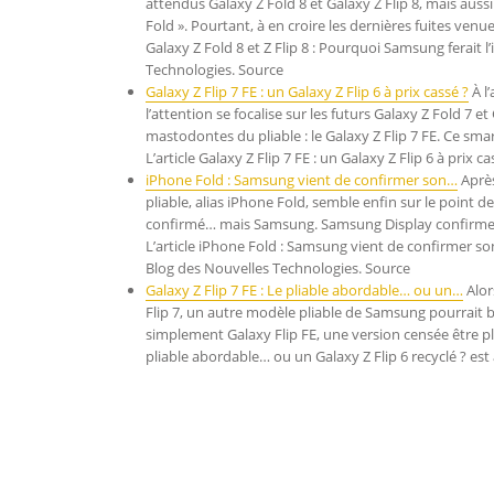
attendus Galaxy Z Fold 8 et Galaxy Z Flip 8, mais au
Fold ». Pourtant, à en croire les dernières fuites ven
Galaxy Z Fold 8 et Z Flip 8 : Pourquoi Samsung ferait
Technologies. Source
Galaxy Z Flip 7 FE : un Galaxy Z Flip 6 à prix cassé ?
À l
l’attention se focalise sur les futurs Galaxy Z Fold 7 e
mastodontes du pliable : le Galaxy Z Flip 7 FE. Ce sma
L’article Galaxy Z Flip 7 FE : un Galaxy Z Flip 6 à pri
iPhone Fold : Samsung vient de confirmer son…
Après
pliable, alias iPhone Fold, semble enfin sur le point de 
confirmé… mais Samsung. Samsung Display confirme (p
L’article iPhone Fold : Samsung vient de confirmer son
Blog des Nouvelles Technologies. Source
Galaxy Z Flip 7 FE : Le pliable abordable… ou un…
Alor
Flip 7, un autre modèle pliable de Samsung pourrait bi
simplement Galaxy Flip FE, une version censée être plus
pliable abordable… ou un Galaxy Z Flip 6 recyclé ? es