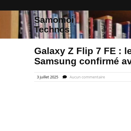
Skip
to
content
Samomoi
Technos
Galaxy Z Flip 7 FE : 
Samsung confirmé a
3 juillet 2025
Aucun commentaire