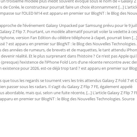
ssi un troisième modèle plus inédit souvent évoqué sous le nom de « Galaxy 
ues de Corée, le constructeur pourrait faire un choix étonnamment […] L’articl
 l’impasse sur l’OLED M14 est apparu en premier sur BlogNT : le Blog des Nouv
’approche de l’événement Galaxy Unpacked par Samsung prévu pour le 9 juill
t Galaxy Z Flip 7. Pourtant, un modèle alternatif pourrait voler la vedette à ces
rtphone, version Fan Edition du célèbre téléphone à clapet, pourrait bien […
x cassé ? est apparu en premier sur BlogNT : le Blog des Nouvelles Technologies
 des années de rumeurs, de brevets et de maquettes, le tant attendu iPho
devenir réalité. Et le plus surprenant dans l’histoire ? Ce n’est pas Apple qui l
resque) l’existence de l’iPhone Fold Lors d’une récente rencontre avec des
 existence pour 2026, est-ce déjà trop tard ? est apparu en premier sur Blog
s que tous les regards se tournent vers les très attendus Galaxy Z Fold 7 et 
en passer sous les radars. Il s’agit du Galaxy Z Flip 7 FE, également appelé
 abordable, mais qui, selon une fuite récente, […] L’article Galaxy Z Flip 7 FE
t apparu en premier sur BlogNT : le Blog des Nouvelles Technologies. Source