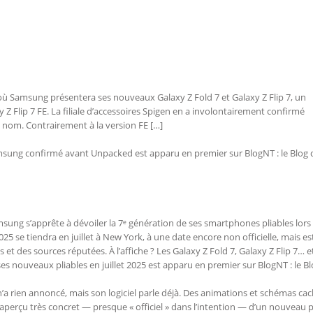
où Samsung présentera ses nouveaux Galaxy Z Fold 7 et Galaxy Z Flip 7, un
y Z Flip 7 FE. La filiale d’accessoires Spigen en a involontairement confirmé
n nom. Contrairement à la version FE […]
 Samsung confirmé avant Unpacked est apparu en premier sur BlogNT : le Blog 
sung s’apprête à dévoiler la 7ᵉ génération de ses smartphones pliables lors
5 se tiendra en juillet à New York, à une date encore non officielle, mais e
 et des sources réputées. À l’affiche ? Les Galaxy Z Fold 7, Galaxy Z Flip 7… e
 ses nouveaux pliables en juillet 2025 est apparu en premier sur BlogNT : le B
a rien annoncé, mais son logiciel parle déjà. Des animations et schémas ca
aperçu très concret — presque « officiel » dans l’intention — d’un nouveau p