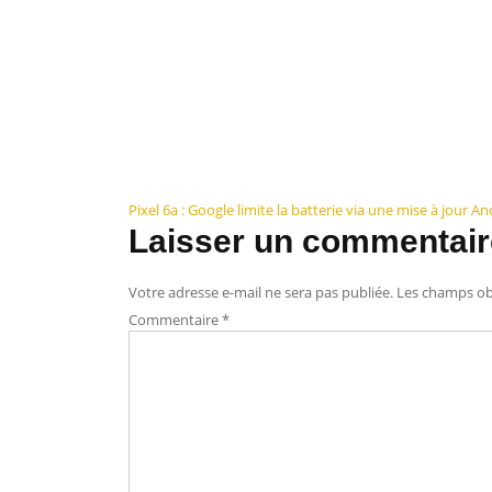
Navigation
Pixel 6a : Google limite la batterie via une mise à jour And
Laisser un commentair
de
l’article
Votre adresse e-mail ne sera pas publiée.
Les champs obl
Commentaire
*