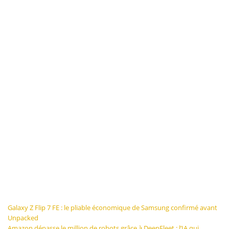
Navigation
Galaxy Z Flip 7 FE : le pliable économique de Samsung confirmé avant
Unpacked
de
Amazon dépasse le million de robots grâce à DeepFleet : l’IA qui