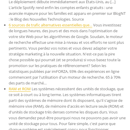
Le déploiement débute immédiatement aux États-Unis, au […]
L’article Spotify rend enfin les comptes enfants gratuits : une
avancée majeure pour les familles est apparu en premier sur BlogNT
: le Blog des Nouvelles Technologies. Source
6 sources de trafic alternatives essentielles que…
Vous investissez
de longues heures, des jours et des mois dans l'optimisation de
votre site Web pour les algorithmes de Google. Soudain, le moteur
de recherche effectue une mise à niveau et vos efforts ne sont plus
pertinents. Vous perdez vos notes et vous devez adapter votre
stratégie marketing à la nouvelle situation. N'est-ce pas la pire
chose possible qui pourrait (et se produira) si vous basez toute la
promotion sur les pratiques de référencement? Selon les
statistiques publiées par imFORZA, 93% des expériences en ligne
commencent par l'utilisation d'un moteur de recherche. 65 à 70%
des parts de marché…
RAM et ROM
Les systèmes nécessitent des unités de stockage, que
ce soit à court ou à long terme. Les systèmes informatiques tirent
parti des systèmes de mémoire dont ils disposent, qu'il s'agisse de
mémoire vive (RAM), de mémoire d'accès en lecture seule (ROM) et
d'unités de stockage très denses comme les disques durs. Vous
vous demandez peut-être pourquoi nous ne pouvons pas avoir une
unité de stockage pour tous. Pour faire simple, c'est parce que
chaque système est spécialement conçu pour fonctionner