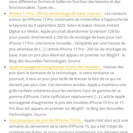
sous différentes formes et tailles en fonction des besoins et des
fonctionnalités. Types de…
iPhone 17 Pro : 256 Go de stockage de base, mais un…
Les rumeurs
autour de l’iPhone 17 Pro continuent de s’intensifier à l’approche de
la keynote du 9 septembre 2025. Selon le leaker chinois Instant
Digital sur Weibo, Apple pourrait abandonner la version 128 Go
pour passer directement à 256 Go de stockage de base pour son
iPhone 17 Pro. Une bonne nouvelle… tempérée par une hausse de
prix attendue de […] L’article iPhone 17 Pro : 256 Go de stockage de
base, mais un prix plus élevé est apparu en premier sur BlogNT : le
Blog des Nouvelles Technologies. Source
Apple envisagerait d’augmenter le prix des modèles…
Hausse des
prix dans le domaine de la technologie : si cette tendance se
poursuit, il sera un jour plus facile de dresser la liste de ce qui ne
devient pas plus cher. Ces dernières années, Apple a maintenu une
grille tarifaire cohérente pour les versions haut de gamme de sa
gamme d’iPhone. Cette tarification relativement […] L’article Apple
envisagerait d’augmenter le prix des modèles iPhone 15 Pro et 15
Pro Max est apparu en premier sur BlogNT : le Blog des Nouvelles
Technologies. Source
Voici pourquoi les prix de l’iPhone 15 Pro…
Apple n’est plus qu’à une
semaine du lancement de la série d’iPhone 15, qui a fait l’objet de
nombreuses fuites, et nous assistons maintenant à la dernière série