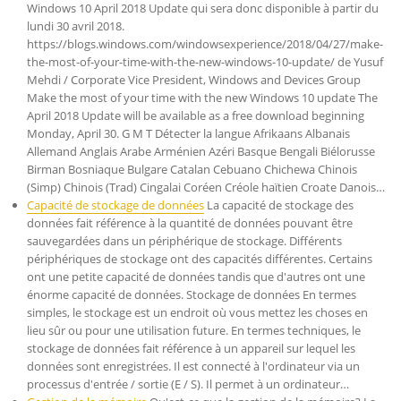
Windows 10 April 2018 Update qui sera donc disponible à partir du
lundi 30 avril 2018.
https://blogs.windows.com/windowsexperience/2018/04/27/make-
the-most-of-your-time-with-the-new-windows-10-update/ de Yusuf
Mehdi / Corporate Vice President, Windows and Devices Group
Make the most of your time with the new Windows 10 update The
April 2018 Update will be available as a free download beginning
Monday, April 30. G M T Détecter la langue Afrikaans Albanais
Allemand Anglais Arabe Arménien Azéri Basque Bengali Biélorusse
Birman Bosniaque Bulgare Catalan Cebuano Chichewa Chinois
(Simp) Chinois (Trad) Cingalai Coréen Créole haïtien Croate Danois…
Capacité de stockage de données
La capacité de stockage des
données fait référence à la quantité de données pouvant être
sauvegardées dans un périphérique de stockage. Différents
périphériques de stockage ont des capacités différentes. Certains
ont une petite capacité de données tandis que d'autres ont une
énorme capacité de données. Stockage de données En termes
simples, le stockage est un endroit où vous mettez les choses en
lieu sûr ou pour une utilisation future. En termes techniques, le
stockage de données fait référence à un appareil sur lequel les
données sont enregistrées. Il est connecté à l'ordinateur via un
processus d'entrée / sortie (E / S). Il permet à un ordinateur…