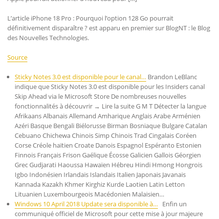
L’article iPhone 18 Pro : Pourquoi l’option 128 Go pourrait
définitivement disparaître ? est apparu en premier sur BlogNT : le Blog
des Nouvelles Technologies.
Source
Sticky Notes 3.0 est disponible pour le canal…
Brandon LeBlanc
indique que Sticky Notes 3.0 est disponible pour les Insiders canal
Skip Ahead via le Microsoft Store De nombreuses nouvelles
fonctionnalités à découvrir → Lire la suite G M T Détecter la langue
Afrikaans Albanais Allemand Amharique Anglais Arabe Arménien
Azéri Basque Bengali Biélorusse Birman Bosniaque Bulgare Catalan
Cebuano Chichewa Chinois Simp Chinois Trad Cingalais Coréen
Corse Créole haïtien Croate Danois Espagnol Espéranto Estonien
Finnois Français Frison Gaélique Écosse Galicien Gallois Géorgien
Grec Gudjarati Haoussa Hawaïen Hébreu Hindi Hmong Hongrois
Igbo Indonésien Irlandais Islandais Italien Japonais Javanais
Kannada Kazakh Khmer Kirghiz Kurde Laotien Latin Letton
Lituanien Luxembourgeois Macédonien Malaisien…
Windows 10 April 2018 Update sera disponible à…
Enfin un
communiqué officiel de Microsoft pour cette mise à jour majeure