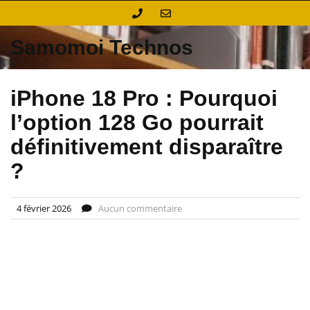
Skip
to
content
Samomoi Technos
iPhone 18 Pro : Pourquoi
l’option 128 Go pourrait
définitivement disparaître
?
4 février 2026
Aucun commentaire