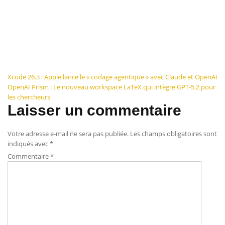
Navigation
Xcode 26.3 : Apple lance le « codage agentique » avec Claude et OpenAI
OpenAI Prism : Le nouveau workspace LaTeX qui intègre GPT-5.2 pour
de
les chercheurs
Laisser un commentaire
l’article
Votre adresse e-mail ne sera pas publiée.
Les champs obligatoires sont
indiqués avec
*
Commentaire
*