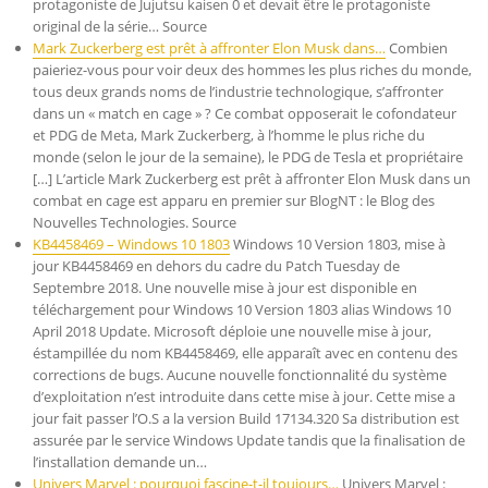
protagoniste de Jujutsu kaisen 0 et devait être le protagoniste
original de la série… Source
Mark Zuckerberg est prêt à affronter Elon Musk dans…
Combien
paieriez-vous pour voir deux des hommes les plus riches du monde,
tous deux grands noms de l’industrie technologique, s’affronter
dans un « match en cage » ? Ce combat opposerait le cofondateur
et PDG de Meta, Mark Zuckerberg, à l’homme le plus riche du
monde (selon le jour de la semaine), le PDG de Tesla et propriétaire
[…] L’article Mark Zuckerberg est prêt à affronter Elon Musk dans un
combat en cage est apparu en premier sur BlogNT : le Blog des
Nouvelles Technologies. Source
KB4458469 – Windows 10 1803
Windows 10 Version 1803, mise à
jour KB4458469 en dehors du cadre du Patch Tuesday de
Septembre 2018. Une nouvelle mise à jour est disponible en
téléchargement pour Windows 10 Version 1803 alias Windows 10
April 2018 Update. Microsoft déploie une nouvelle mise à jour,
éstampillée du nom KB4458469, elle apparaît avec en contenu des
corrections de bugs. Aucune nouvelle fonctionnalité du système
d’exploitation n’est introduite dans cette mise à jour. Cette mise a
jour fait passer l’O.S a la version Build 17134.320 Sa distribution est
assurée par le service Windows Update tandis que la finalisation de
l’installation demande un…
Univers Marvel : pourquoi fascine-t-il toujours…
Univers Marvel :