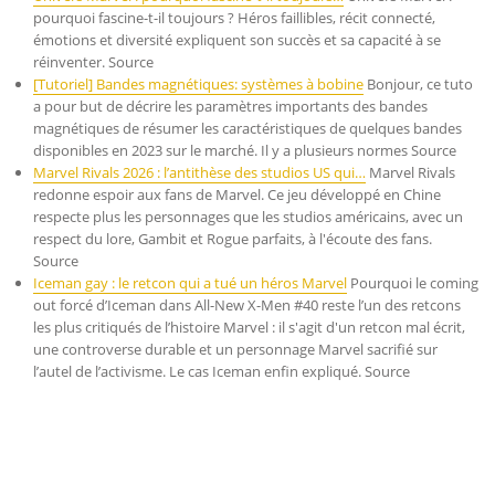
pourquoi fascine-t-il toujours ? Héros faillibles, récit connecté,
émotions et diversité expliquent son succès et sa capacité à se
réinventer. Source
[Tutoriel] Bandes magnétiques: systèmes à bobine
Bonjour, ce tuto
a pour but de décrire les paramètres importants des bandes
magnétiques de résumer les caractéristiques de quelques bandes
disponibles en 2023 sur le marché. Il y a plusieurs normes Source
Marvel Rivals 2026 : l’antithèse des studios US qui…
Marvel Rivals
redonne espoir aux fans de Marvel. Ce jeu développé en Chine
respecte plus les personnages que les studios américains, avec un
respect du lore, Gambit et Rogue parfaits, à l'écoute des fans.
Source
Iceman gay : le retcon qui a tué un héros Marvel
Pourquoi le coming
out forcé d’Iceman dans All-New X-Men #40 reste l’un des retcons
les plus critiqués de l’histoire Marvel : il s'agit d'un retcon mal écrit,
une controverse durable et un personnage Marvel sacrifié sur
l’autel de l’activisme. Le cas Iceman enfin expliqué. Source