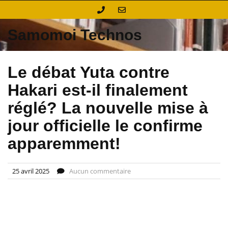
Skip
to
content
Samomoi Technos
Le débat Yuta contre
Hakari est-il finalement
réglé? La nouvelle mise à
jour officielle le confirme
apparemment!
25 avril 2025
Aucun commentaire