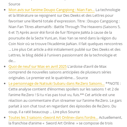
Source
Mon avis sur l’anime Doupo Cangqiong : Nian Fan…
La technologie
et la littérature se rejoignent sur Des Deeks et des Lettres pour
favoriser une liberté totale d'expression. Titre : Doupo Cangqiong :
Nian Fan Titres alternatifs : Battle Through The Heavens (Saisons 5,
6 et 7) Après avoir été forcé de fuir l’Empire JiaMa à cause de la
poursuite de la Secte YunLan, Xiao Yan se rend dans la région du
Coin Noir où se trouve l’Académie JiaNan. Il fait quelques rencontres
... Lire plus Cet article a été initialement publié sur Des Deeks et des
Lettres, le blog dédié à l'univers passionnant de la technologie et
de…
Quoi de neuf sur Max en avril 2025
L’ardoise d’avril de Max
comprend de nouvelles saisons anticipées de plusieurs séries
originales. Le premier est le quatrième… Source
Le personnage de Natsuki Subaru dans Re:Zero Saisons…
**NOTE :
Cette analyse contient d’énormes spoilers sur les saisons 1 et 2 de
l’anime Re:Zero ! Si tu n’as pas tout vu, fuis.** Cet article est une
réaction au commentaire d’un streamer sur l’anime Re:Zero. Le gars
parlait à son chat tout en regardant des épisodes de Re:Zero. Du
coup, il a raté beaucoup ... Lire plus Source
Toutes les 3 saisons «Sword Art Online» dans l’ordre…
Actuellement,
la franchise d’anime « Sword Art Online » se compose de trois