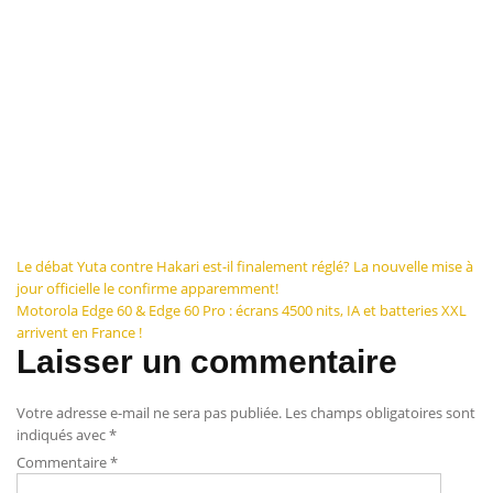
Navigation
Le débat Yuta contre Hakari est-il finalement réglé? La nouvelle mise à
jour officielle le confirme apparemment!
de
Motorola Edge 60 & Edge 60 Pro : écrans 4500 nits, IA et batteries XXL
arrivent en France !
l’article
Laisser un commentaire
Votre adresse e-mail ne sera pas publiée.
Les champs obligatoires sont
indiqués avec
*
Commentaire
*