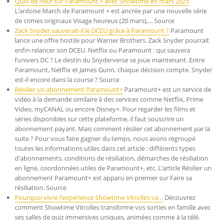
Quoi de neuf sur Paramount + avec Showtime en mars 2025
L’ardoise March de Paramount + est ancrée par une nouvelle série
de crimes originaux Visage heureux (20 mars),… Source
Zack Snyder sauverait-il le DCEU grâce à Paramount ?
Paramount
lance une offre hostile pour Warner Brothers. Zack Snyder pourrait
enfin relancer son DCEU. Netflix ou Paramount : qui sauvera
l’univers DC ? Le destin du Snyderverse se joue maintenant. Entre
Paramount, Netflix et James Gunn, chaque décision compte. Snyder
est-il encore dans la course ? Source
Résilier un abonnement Paramount+
Paramount+ est un service de
vidéo à la demande similaire à des services comme Netflix, Prime
Video, myCANAL ou encore Disney+. Pour regarder les films et
séries disponibles sur cette plateforme, il faut souscrire un
abonnement payant. Mais comment résilier cet abonnement par la
suite ? Pour vous faire gagner du temps, nous avons regroupé
toutes les informations utiles dans cet article : différents types
d'abonnements, conditions de résiliation, démarches de résiliation
en ligne, coordonnées utiles de Paramount+, etc. L’article Résilier un
abonnement Paramount+ est apparu en premier sur Faire sa
résiliation. Source
Pourquoi vivre l’expérience Showtime Vitrolles va…
Découvrez
comment Showtime Vitrolles transforme vos sorties en famille avec
ses salles de quiz immersives uniques, animées comme à la télé.