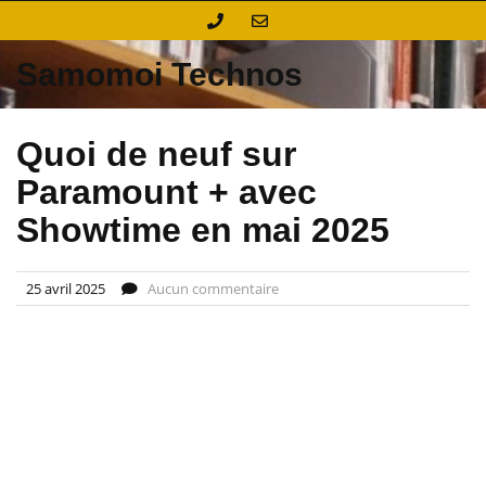
Skip
to
content
Samomoi Technos
Quoi de neuf sur
Paramount + avec
Showtime en mai 2025
25 avril 2025
Aucun commentaire