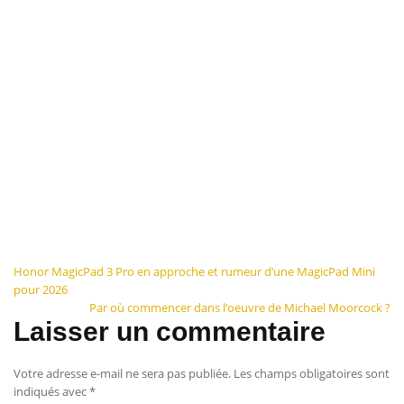
Navigation
Honor MagicPad 3 Pro en approche et rumeur d’une MagicPad Mini
pour 2026
de
Par où commencer dans l’oeuvre de Michael Moorcock ?
Laisser un commentaire
l’article
Votre adresse e-mail ne sera pas publiée.
Les champs obligatoires sont
indiqués avec
*