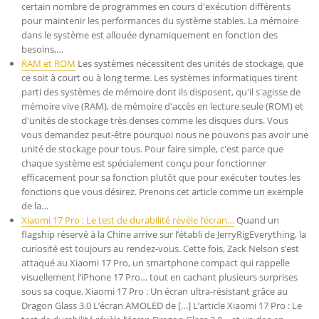
certain nombre de programmes en cours d'exécution différents
pour maintenir les performances du système stables. La mémoire
dans le système est allouée dynamiquement en fonction des
besoins,…
RAM et ROM
Les systèmes nécessitent des unités de stockage, que
ce soit à court ou à long terme. Les systèmes informatiques tirent
parti des systèmes de mémoire dont ils disposent, qu'il s'agisse de
mémoire vive (RAM), de mémoire d'accès en lecture seule (ROM) et
d'unités de stockage très denses comme les disques durs. Vous
vous demandez peut-être pourquoi nous ne pouvons pas avoir une
unité de stockage pour tous. Pour faire simple, c'est parce que
chaque système est spécialement conçu pour fonctionner
efficacement pour sa fonction plutôt que pour exécuter toutes les
fonctions que vous désirez. Prenons cet article comme un exemple
de la…
Xiaomi 17 Pro : Le test de durabilité révèle l’écran…
Quand un
flagship réservé à la Chine arrive sur l’établi de JerryRigEverything, la
curiosité est toujours au rendez-vous. Cette fois, Zack Nelson s’est
attaqué au Xiaomi 17 Pro, un smartphone compact qui rappelle
visuellement l’iPhone 17 Pro… tout en cachant plusieurs surprises
sous sa coque. Xiaomi 17 Pro : Un écran ultra-résistant grâce au
Dragon Glass 3.0 L’écran AMOLED de […] L’article Xiaomi 17 Pro : Le