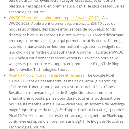
test de durabilité révèle l’écran Dragon Glass 3.0… et un dos en
plastique ? est apparu en premier sur BlogNT : le Blog des Nouvelles
Technologies. Source
WWDC 23 : Apple a entièrement repensé watchOS 10…
À la
WWDC 2023, Apple a entièrement repensé watchOS 10 avec de
nouveaux widgets, des stacks intelligentes, de nouveaux fonds
d’écran, et bien plus encore. En outre, watchOS 10 prend désormais
en charge une nouvelle façon qui permet aux utilisateurs d’interagir
avec leur smartwatch, en leur permettant d’ajouter les widgets de
leur choix dans l’ordre qu’ils souhaitent. Comme […] L’article WWDC
23 : Apple a entièrement repensé watchOS 10 avec de nouveaux
widgets et plus encore est apparu en premier sur BlogNT : le Blog
des Nouvelles Technologies. Source
Pixel 10 Pro XL : durabilité testée et recharge…
Le Google Pixel
10 Pro XL vient de passer entre les mains de JerryRigEverything,
célèbre YouTuber connu pour ses tests de durabilité extrêmes.
Résultat : le nouveau flagship de Google s’impose comme un
smartphone robuste, pensé pour durer, tout en introduisant une
nouveauté matérielle majeure — Pixelsnap, un système de recharge
magnétique inspiré du MagSafe d’Apple. Pixel 10 Pro XL : […] L’article
Pixel 10 Pro XL : durabilité testée et recharge magnétique Pixelsnap
confirmée est apparu en premier sur BlogNT : le Blog des Nouvelles
Technologies. Source