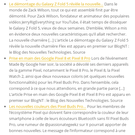
Le démontage du Galaxy Z Fold 5 révèle la nouvelle…
Dans le
monde de Zack Wilson, tout ce qui est assemblé finit par être
démonté. Pour Zack Wilson, fondateur et animateur des populaires
vidéos JerryRigEverything sur YouTube, il était temps de disséquer
le Galaxy Z Fold 5, vieux de deux semaines. D’emblée, Wilson a mis
en évidence deux nouvelles caractéristiques qu’il allait rechercher.
La nouvelle charnière […] L’article Le démontage du Galaxy Z Fold 5
révèle la nouvelle charnière Flex est apparu en premier sur BlogNT :
le Blog des Nouvelles Technologies. Source
Prise en main des Google Pixel 8 et Pixel 8 Pro
Lors de l’événement
Made By Google hier soir, la société a dévoilé ses derniers appareils
de la gamme Pixel, notamment le Pixel 8 Pro, le Pixel 8, la Pixel
Watch 2, ainsi que deux nouveaux coloris (et quelques nouvelles
fonctionnalités) pour les Pixel Buds Pro. Dans l’ensemble, cela
correspond à ce que nous attendions, en grande partie parce […]
L’article Prise en main des Google Pixel 8 et Pixel 8 Pro est apparu en
premier sur BlogNT : le Blog des Nouvelles Technologies. Source
Les nouvelles couleurs des Pixel Buds Pro…
Pour les membres de
l’écosystème Pixel qui doivent faire correspondre la couleur de leur
smartphone à celle de leurs écouteurs Bluetooth sans fil Pixel Buds
Pro, une rumeur de @passionategeekz sur X pourrait apporter de
bonnes nouvelles. Le message de l’informateur correspond à une