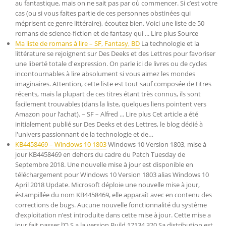
au fantastique, mais on ne sait pas par où commencer. Si c’est votre
cas (ou si vous faites partie de ces personnes obstinées qui
méprisent ce genre littéraire), écoutez bien. Voici une liste de 50
romans de science-fiction et de fantasy qui ... Lire plus Source
Ma liste de romans à lire – SF, Fantasy, BD
La technologie et la
littérature se rejoignent sur Des Deeks et des Lettres pour favoriser
une liberté totale d'expression. On parle ici de livres ou de cycles
incontournables à lire absolument si vous aimez les mondes
imaginaires. Attention, cette liste est tout sauf composée de titres
récents, mais la plupart de ces titres étant très connus, ils sont
facilement trouvables (dans la liste, quelques liens pointent vers
Amazon pour l’achat). – SF – Alfred ... Lire plus Cet article a été
initialement publié sur Des Deeks et des Lettres, le blog dédié à
l'univers passionnant de la technologie et de…
KB4458469 – Windows 10 1803
Windows 10 Version 1803, mise à
jour KB4458469 en dehors du cadre du Patch Tuesday de
Septembre 2018. Une nouvelle mise à jour est disponible en
téléchargement pour Windows 10 Version 1803 alias Windows 10
April 2018 Update. Microsoft déploie une nouvelle mise à jour,
éstampillée du nom KB4458469, elle apparaît avec en contenu des
corrections de bugs. Aucune nouvelle fonctionnalité du système
d’exploitation n’est introduite dans cette mise à jour. Cette mise a
jour fait passer l’O.S a la version Build 17134.320 Sa distribution est