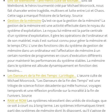
Elric de Melniboné : l’anti-héros culte de Michael…
Elric de
Melniboné, le héros tourmenté créé par Michael Moorcock, nous
fait chanceler entre tragédie, multivers et lutte entre Loi et Chaos.
Cette saga a marqué l’histoire de la fantasy. Source
Gestion de la mémoire
Qu'est-ce que la gestion de la mémoire? La
gestion de la mémoire est une activité effectuée dans le noyau du
système d'exploitation. Le noyau lui-même est la partie centrale
d'un système d'exploitation, il gère les opérations de l'ordinateur et
de son matériel, mais il est surtout connu pour gérer la mémoire et
le temps CPU. L'une des fonctions clés du système de gestion de
mémoire dans un ordinateur est l'affectation de mémoire à un
certain nombre de programmes en cours d'exécution différents
pour maintenir les performances du système stables. La mémoire
dans le système est allouée dynamiquement en fonction des
besoins,…
Les Danseurs de la Fin des Temps : La trilogie…
L'œuvre culte de
Michael Moorcock, "Les Danseurs de la Fin des Temps" est une
trilogie de science-fiction décadente qui mêle humour, voyages
temporels et une réflexion profonde sur la moralité à la fin de
l'univers. Source
RAM et ROM
Les systèmes nécessitent des unités de stockage, que
ce soit à court ou à long terme. Les systèmes informatiques tirent
parti des systèmes de mémoire dont ils disposent, qu'il s'agisse de