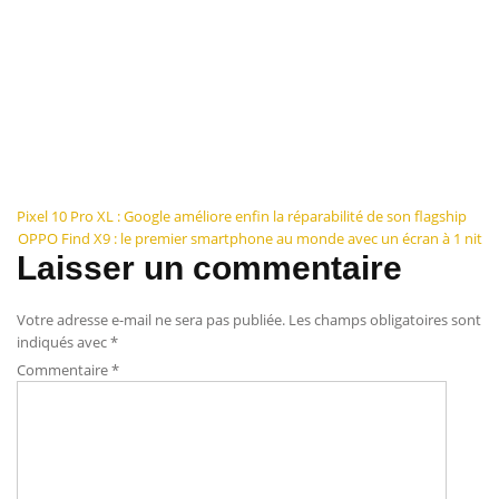
Navigation
Pixel 10 Pro XL : Google améliore enfin la réparabilité de son flagship
OPPO Find X9 : le premier smartphone au monde avec un écran à 1 nit
de
Laisser un commentaire
l’article
Votre adresse e-mail ne sera pas publiée.
Les champs obligatoires sont
indiqués avec
*
Commentaire
*