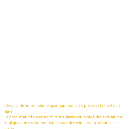
Navigation
L’impact de l’informatique quantique sur la vie privée et la liberté en
ligne
de
Le producteur d’anime Kōichirō Itō plaide coupable à des accusations
impliquant des relations intimes avec des mineurs, en attente de
l’article
peine