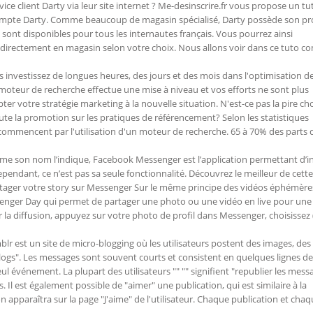
ce client Darty via leur site internet ? Me-desinscrire.fr vous propose un tu
pte Darty. Comme beaucoup de magasin spécialisé, Darty possède son pr
sont disponibles pour tous les internautes français. Vous pourrez ainsi
u directement en magasin selon votre choix. Nous allons voir dans ce tuto 
 investissez de longues heures, des jours et des mois dans l'optimisation d
 moteur de recherche effectue une mise à niveau et vos efforts ne sont plus
er votre stratégie marketing à la nouvelle situation. N'est-ce pas la pire ch
oute la promotion sur les pratiques de référencement? Selon les statistiques
commencent par l'utilisation d'un moteur de recherche. 65 à 70% des parts 
 son nom l’indique, Facebook Messenger est l’application permettant d’in
endant, ce n’est pas sa seule fonctionnalité. Découvrez le meilleur de cette
artager votre story sur Messenger Sur le même principe des vidéos éphémère
senger Day qui permet de partager une photo ou une vidéo en live pour une
la diffusion, appuyez sur votre photo de profil dans Messenger, choisissez (
lr est un site de micro-blogging où les utilisateurs postent des images, des
rlogs". Les messages sont souvent courts et consistent en quelques lignes de
ul événement. La plupart des utilisateurs "" "" signifient "republier les mess
. Il est également possible de "aimer" une publication, qui est similaire à la
on apparaîtra sur la page "J'aime" de l'utilisateur. Chaque publication et cha