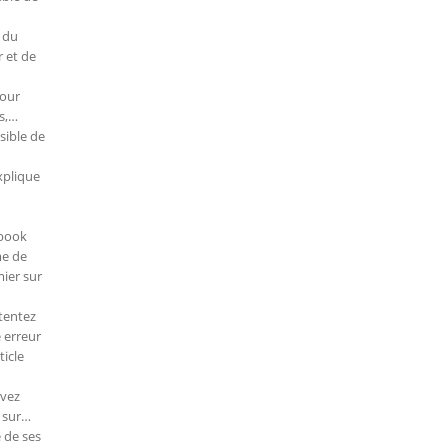
 du
r et de
pour
s,…
sible de
xplique
ebook
me de
ier sur
tentez
 erreur
ticle
evez
t sur…
 de ses