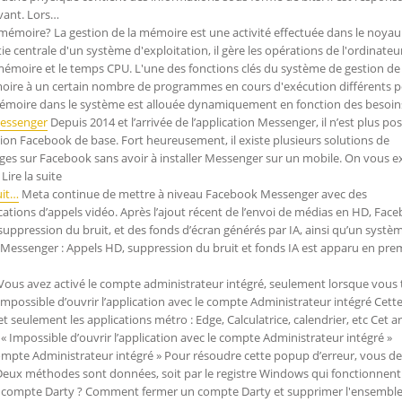
ivant. Lors…
 mémoire? La gestion de la mémoire est une activité effectuée dans le noyau
e centrale d'un système d'exploitation, il gère les opérations de l'ordinateu
 mémoire et le temps CPU. L'une des fonctions clés du système de gestion de
moire à un certain nombre de programmes en cours d'exécution différents 
mémoire dans le système est allouée dynamiquement en fonction des besoin
Messenger
Depuis 2014 et l’arrivée de l’application Messenger, il n’est plus pos
ion Facebook de base. Fort heureusement, il existe plusieurs solutions de
s sur Facebook sans avoir à installer Messenger sur un mobile. On vous e
Lire la suite
uit…
Meta continue de mettre à niveau Facebook Messenger avec des
lications d’appels vidéo. Après l’ajout récent de l’envoi de médias en HD, Fac
uppression du bruit, et des fonds d’écran générés par IA, ainsi qu’un systè
Messenger : Appels HD, suppression du bruit et fonds IA est apparu en prem
Vous avez activé le compte administrateur intégré, seulement lorsque vous 
mpossible d’ouvrir l’application avec le compte Administrateur intégré Cette
 seulement les applications métro : Edge, Calculatrice, calendrier, etc Cet ar
« Impossible d’ouvrir l’application avec le compte Administrateur intégré »
 compte Administrateur intégré » Pour résoudre cette popup d’erreur, vous d
 Deux méthodes sont données, soit par le registre Windows qui fonctionnen
ompte Darty ? Comment fermer un compte Darty et supprimer l'ensemble