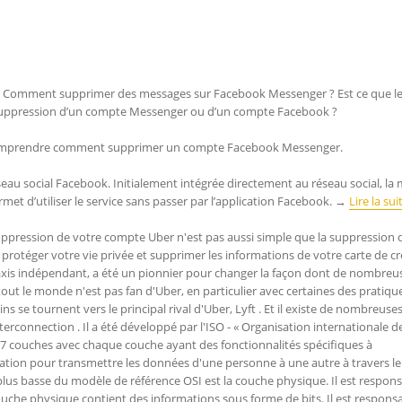
omment supprimer des messages sur Facebook Messenger ? Est ce que l
suppression d’un compte Messenger ou d’un compte Facebook ?
r comprendre comment supprimer un compte Facebook Messenger.
eau social Facebook. Initialement intégrée directement au réseau social, la
et d’utiliser le service sans passer par l’application Facebook. →
Lire la sui
ppression de votre compte Uber n'est pas aussi simple que la suppression 
protéger votre vie privée et supprimer les informations de votre carte de cr
axis indépendant, a été un pionnier pour changer la façon dont de nombreu
tout le monde n'est pas fan d'Uber, en particulier avec certaines des pratiqu
ins se tournent vers le principal rival d'Uber, Lyft . Et il existe de nombreuse
erconnection . Il a été développé par l'ISO - « Organisation internationale d
 à 7 couches avec chaque couche ayant des fonctionnalités spécifiques à
ration pour transmettre les données d'une personne à une autre à travers le
lus basse du modèle de référence OSI est la couche physique. Il est respon
couche physique contient des informations sous forme de bits. Il est respons