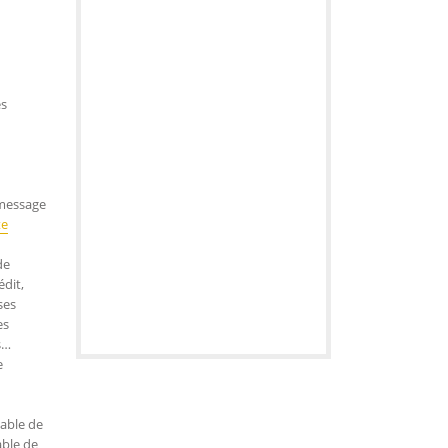
es
 message
te
de
édit,
ses
es
s…
e
sable de
able de