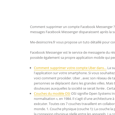
Comment supprimer un compte Facebook Messenger ? C
messages Facebook Messenger disparaissent après la 
Me-desinscrire.fr vous propose un tuto détaillé pou
Facebook Messenger est le service de messagerie du rés
possède également sa propre application mobile qui perm
Comment supprimer votre compte Uber dans…
La su
l'application sur votre smartphone. Si vous souhaitez 
voici comment procéder. Uber , avec son réseau de t
personnes se déplacent dans les grandes villes. Mais 
douteuses auxquelles la société se serait livrée . Certa
Couches du modèle OSI
OSI signifie Open Systems Int
normalisation », en 1984. Il s'agit d'une architecture
exécuter. Toutes ces 7 couches travaillent en collabo
monde. 1. Couche physique (couche 1): La couche la p
la connexion physique réelle entre les appareils. La 