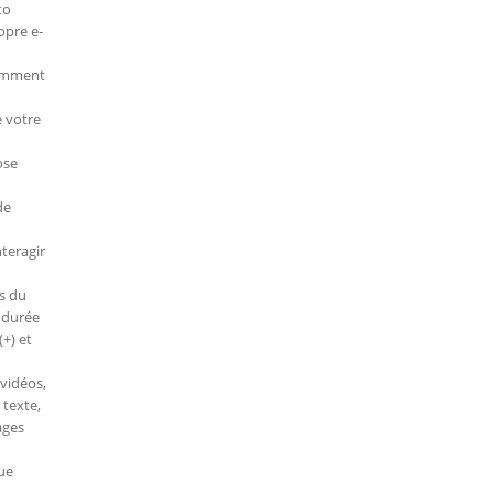
to
opre e-
comment
e votre
ose
de
teragir
s du
 durée
+) et
 vidéos,
 texte,
ages
que