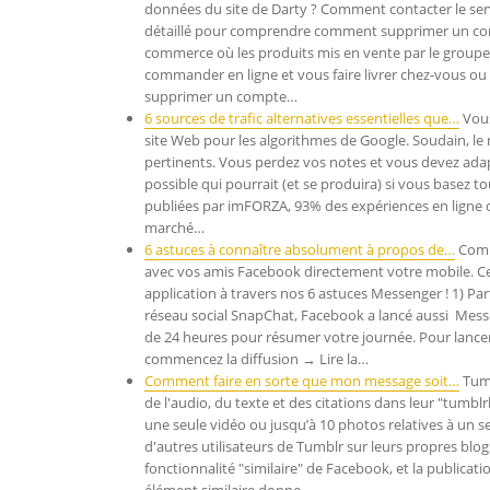
données du site de Darty ? Comment contacter le servi
détaillé pour comprendre comment supprimer un com
commerce où les produits mis en vente par le groupe 
commander en ligne et vous faire livrer chez-vous o
supprimer un compte…
6 sources de trafic alternatives essentielles que…
Vous
site Web pour les algorithmes de Google. Soudain, le
pertinents. Vous perdez vos notes et vous devez adapt
possible qui pourrait (et se produira) si vous basez t
publiées par imFORZA, 93% des expériences en ligne 
marché…
6 astuces à connaître absolument à propos de…
Comme
avec vos amis Facebook directement votre mobile. Cep
application à travers nos 6 astuces Messenger ! 1) P
réseau social SnapChat, Facebook a lancé aussi Mes
de 24 heures pour résumer votre journée. Pour lancer 
commencez la diffusion → Lire la…
Comment faire en sorte que mon message soit…
Tumb
de l'audio, du texte et des citations dans leur "tumbl
une seule vidéo ou jusqu’à 10 photos relatives à un se
d'autres utilisateurs de Tumblr sur leurs propres blogs
fonctionnalité "similaire" de Facebook, et la publicati