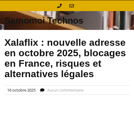
Skip
to
content
Samomoi Technos
Xalaflix : nouvelle adresse
en octobre 2025, blocages
en France, risques et
alternatives légales
16 octobre 2025
Aucun commentaire