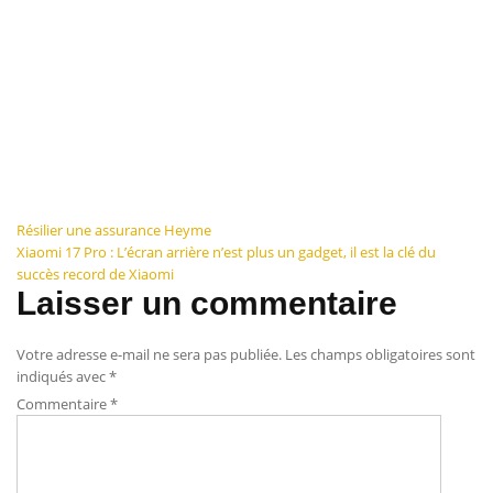
Navigation
Résilier une assurance Heyme
Xiaomi 17 Pro : L’écran arrière n’est plus un gadget, il est la clé du
de
succès record de Xiaomi
Laisser un commentaire
l’article
Votre adresse e-mail ne sera pas publiée.
Les champs obligatoires sont
indiqués avec
*
Commentaire
*