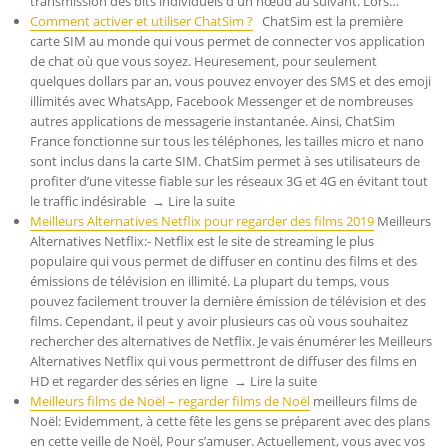
transmission des bits individuels d'un nœud au suivant. Lors…
Comment activer et utiliser ChatSim ?
ChatSim est la première
carte SIM au monde qui vous permet de connecter vos application
de chat où que vous soyez. Heuresement, pour seulement
quelques dollars par an, vous pouvez envoyer des SMS et des emoji
illimités avec WhatsApp, Facebook Messenger et de nombreuses
autres applications de messagerie instantanée. Ainsi, ChatSim
France fonctionne sur tous les téléphones, les tailles micro et nano
sont inclus dans la carte SIM. ChatSim permet à ses utilisateurs de
profiter d’une vitesse fiable sur les réseaux 3G et 4G en évitant tout
le traffic indésirable → Lire la suite
Meilleurs Alternatives Netflix pour regarder des films 2019
Meilleurs
Alternatives Netflix:- Netflix est le site de streaming le plus
populaire qui vous permet de diffuser en continu des films et des
émissions de télévision en illimité. La plupart du temps, vous
pouvez facilement trouver la dernière émission de télévision et des
films. Cependant, il peut y avoir plusieurs cas où vous souhaitez
rechercher des alternatives de Netflix. Je vais énumérer les Meilleurs
Alternatives Netflix qui vous permettront de diffuser des films en
HD et regarder des séries en ligne → Lire la suite
Meilleurs films de Noël – regarder films de Noël
meilleurs films de
Noël: Evidemment, à cette fête les gens se préparent avec des plans
en cette veille de Noël, Pour s’amuser. Actuellement, vous avec vos